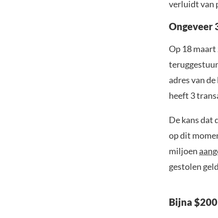
verluidt van 
Ongeveer 
Op 18 maart 
teruggestuur
adres van de
heeft 3 trans
De kans dat d
op dit momen
miljoen
aang
gestolen geld
Bijna $200