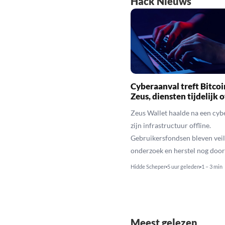
Hack Nieuws
Cyberaanval treft Bitcoi
Zeus, diensten tijdelijk o
Zeus Wallet haalde na een cyb
zijn infrastructuur offline.
Gebruikersfondsen bleven veili
onderzoek en herstel nog door
Hidde Scheper
5 uur geleden
1 – 3 min
Meest gelezen