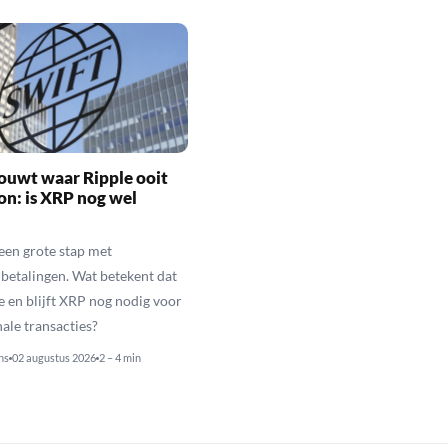
ouwt waar Ripple ooit
n: is XRP nog wel
een grote stap met
betalingen. Wat betekent dat
e en blijft XRP nog nodig voor
nale transacties?
ns
02 augustus 2026
2 – 4 min