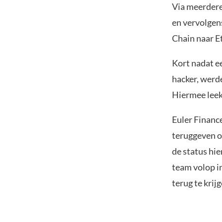
Via meerdere
en vervolgen
Chain naar E
Kort nadat e
hacker, werd
Hiermee leek 
Euler Finance
teruggeven o
de status hie
team volop in
terug te krijg