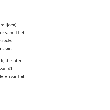
 miljoen)
or vanuit het
rzoeker,
 maken.
lijkt echter
 van $1
deren van het