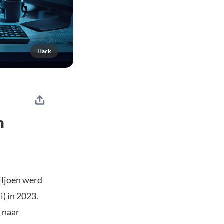
Hack
n
iljoen werd
) in 2023.
r naar