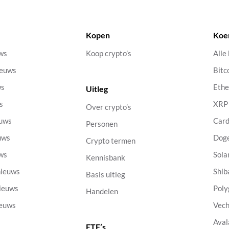
Kopen
Koe
uws
Koop crypto’s
Alle
ieuws
Bitc
ws
Eth
Uitleg
s
XRP
Over crypto’s
euws
Car
Personen
uws
Dog
Crypto termen
uws
Sola
Kennisbank
nieuws
Shib
Basis uitleg
nieuws
Poly
Handelen
ieuws
Vech
Aval
ETF’s