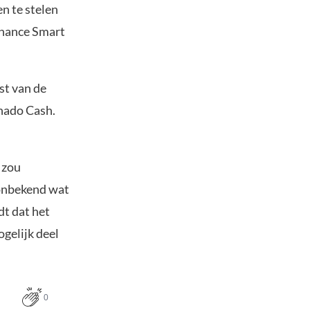
n te stelen
inance Smart
st van de
rnado Cash.
 zou
 onbekend wat
dt dat het
gelijk deel
0