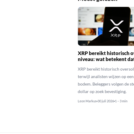
XRP bereikt historisch o
niveau: wat betekent da
XRP bereikt historisch overso
terwijl analisten wijzen op ee
bodem. Beleggers volgen de st
dollar op zoek bevestiging.
Leon Markus
30 juli 2026
1 – 3 min