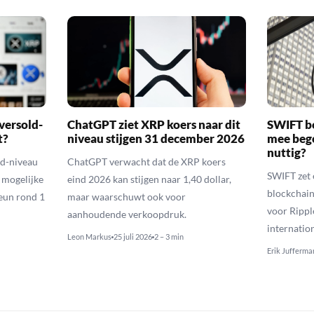
versold-
ChatGPT ziet XRP koers naar dit
SWIFT b
t?
niveau stijgen 31 december 2026
mee bego
nuttig?
ld-niveau
ChatGPT verwacht dat de XRP koers
SWIFT zet 
n mogelijke
eind 2026 kan stijgen naar 1,40 dollar,
blockchain
eun rond 1
maar waarschuwt ook voor
voor Rippl
aanhoudende verkoopdruk.
internatio
Leon Markus
25 juli 2026
2 – 3 min
Erik Jufferma