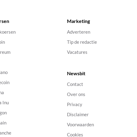
rsen
Marketing
 koersen
Adverteren
oin
Tip de redactie
ereum
Vacatures
dano
Newsbit
ecoin
Contact
na
Over ons
a Inu
Privacy
gon
Disclaimer
ain
Voorwaarden
anche
Cookies