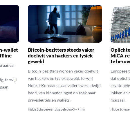
n-wallet
Bitcoin-bezitters steeds vaker
Oplichte
ffline
doelwit van hackers en fysiek
MiCA-re
geweld
te berov
eraanval
Bitcoin-bezitters worden vaker doelwit
Europese 
van hackers en fysiek geweld, terwijl
dat oplic
g, terwijl
Noord-Koreaanse aanvallers wereldwijd
cryptobele
gaan.
bedrijven binnendringen op zoek naar
lokken en d
privésleutels en wallets.
massaal.
Hidde Scheper
één dag geleden
3 – 7 min
Hidde Schepe