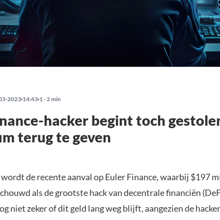
03-2023
14:43
1 - 2 min
inance-hacker begint toch gestole
m terug te geven
 wordt de recente aanval op Euler Finance, waarbij $197 m
chouwd als de grootste hack van decentrale financiën (DeFi
og niet zeker of dit geld lang weg blijft, aangezien de hacke