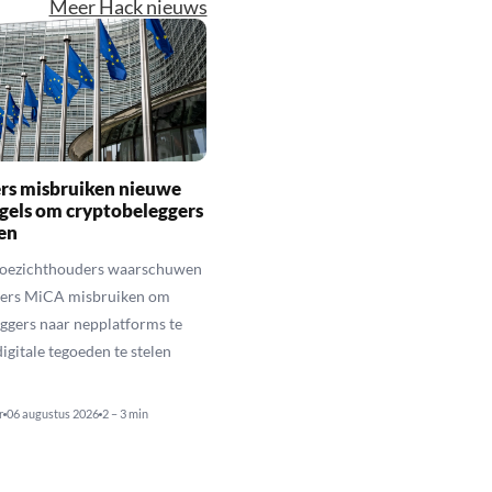
Meer Hack nieuws
rs misbruiken nieuwe
gels om cryptobeleggers
en
toezichthouders waarschuwen
hters MiCA misbruiken om
ggers naar nepplatforms te
igitale tegoeden te stelen
r
06 augustus 2026
2 – 3 min