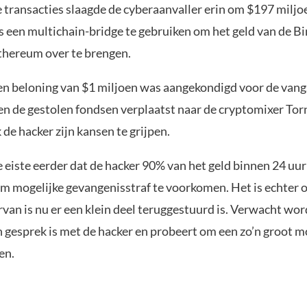
 transacties slaagde de cyberaanvaller erin om $197 miljoe
s een multichain-bridge te gebruiken om het geld van de B
thereum over te brengen.
en beloning van $1 miljoen was aangekondigd voor de vang
en de gestolen fondsen verplaatst naar de cryptomixer To
de hacker zijn kansen te grijpen.
 eiste eerder dat de hacker 90% van het geld binnen 24 uur
m mogelijke gevangenisstraf te voorkomen. Het is echter
rvan is nu er een klein deel teruggestuurd is. Verwacht wor
 gesprek is met de hacker en probeert om een zo’n groot mo
en.