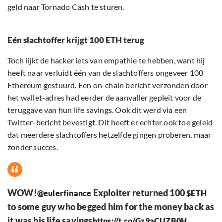
geld naar Tornado Cash te sturen.
Eén slachtoffer krijgt 100 ETH terug
Toch lijkt de hacker iets van empathie te hebben, want hij
heeft naar verluidt één van de slachtoffers ongeveer 100
Ethereum gestuurd. Een on-chain bericht verzonden door
het wallet-adres had eerder de aanvaller gepleit voor de
teruggave van hun life savings. Ook dit werd via een
Twitter-bericht bevestigt. Dit heeft er echter ook toe geleid
dat meerdere slachtoffers hetzelfde gingen proberen, maar
zonder succes.
WOW!
Exploiter returned 100
@eulerfinance
$ETH
to some guy who begged him for the money back as
it was his life savings
https://t.co/Gz9aCUZB0H