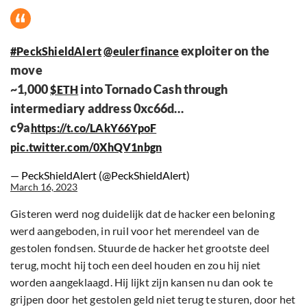
exploiter on the
#PeckShieldAlert
@eulerfinance
move
~1,000
into Tornado Cash through
$ETH
intermediary address 0xc66d…
c9a
https://t.co/LAkY66YpoF
pic.twitter.com/0XhQV1nbgn
— PeckShieldAlert (@PeckShieldAlert)
March 16, 2023
Gisteren werd nog duidelijk dat de hacker een beloning
werd aangeboden, in ruil voor het merendeel van de
gestolen fondsen. Stuurde de hacker het grootste deel
terug, mocht hij toch een deel houden en zou hij niet
worden aangeklaagd. Hij lijkt zijn kansen nu dan ook te
grijpen door het gestolen geld niet terug te sturen, door het