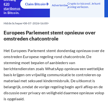
Crypto is risicovol. Je kunt
€20
Claim Bitcoin
Advertentie
je inleg verliezen.
startbonus
in Bitcoin.
Hidde Scheper
08-07-2026
16:00
Europees Parlement stemt opnieuw over
omstreden chatcontrole
Het Europees Parlement stemt donderdag opnieuw over de
omstreden Europese regeling rond chatcontrole. De
stemming moet bepalen of aanbieders van
berichtendiensten zoals WhatsApp opnieuw een wettelijke
basis krijgen om vrijwillig communicatie te controleren op
materiaal met seksueel kindermisbruik. De uitkomst is
belangrijk, omdat de vorige regeling begin april afliep en de
discussie over privacy en veiligheid daarmee opnieuw volop
is opgelaaid.