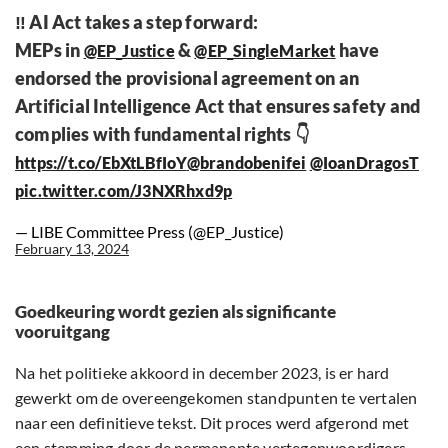
‼️ AI Act takes a step forward:
MEPs in
&
have
@EP_Justice
@EP_SingleMarket
endorsed the provisional agreement on an
Artificial Intelligence Act that ensures safety and
complies with fundamental rights 👇
https://t.co/EbXtLBfIoY
@brandobenifei
@IoanDragosT
pic.twitter.com/J3NXRhxd9p
— LIBE Committee Press (@EP_Justice)
February 13, 2024
Goedkeuring wordt gezien als significante
vooruitgang
Na het politieke akkoord in december 2023, is er hard
gewerkt om de overeengekomen standpunten te vertalen
naar een definitieve tekst. Dit proces werd afgerond met
een stemming door de permanente vertegenwoordigers