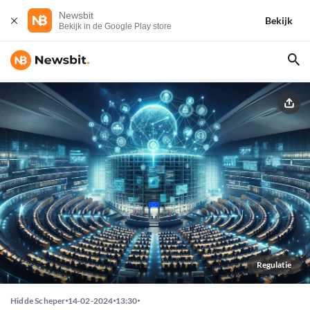
Newsbit
Bekijk
Bekijk in de Google Play store
Regulatie
Hidde Scheper
14-02-2024
13:30