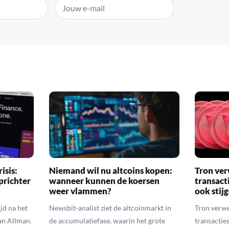
isis:
Niemand wil nu altcoins kopen:
Tron ver
prichter
wanneer kunnen de koersen
transact
weer vlammen?
ook stij
jd na het
Newsbit-analist ziet de altcoinmarkt in
Tron verwe
an Allman.
de accumulatiefase, waarin het grote
transacties