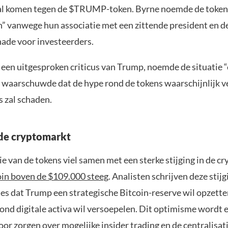
al komen tegen de $TRUMP-token. Byrne noemde de tokens
” vanwege hun associatie met een zittende president en d
hade voor investeerders.
een uitgesproken criticus van Trump, noemde de situatie 
j waarschuwde dat de hype rond de tokens waarschijnlijk ve
s zal schaden.
de cryptomarkt
e van de tokens viel samen met een sterke stijging in de c
oin boven de $109.000 steeg
. Analisten schrijven deze stijg
ies dat Trump een strategische Bitcoin-reserve wil opzette
rond digitale activa wil versoepelen. Dit optimisme wordt 
r zorgen over mogelijke insider trading en de centralisat