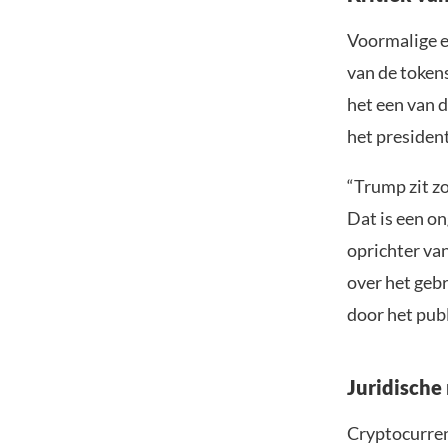
Voormalige e
van de token
het een van 
het presiden
“Trump zit zo
Dat is een on
oprichter van
over het geb
door het publ
Juridische
Cryptocurren