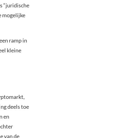
 “juridische
e mogelijke
“een ramp in
el kleine
ryptomarkt,
ing deels toe
n en
echter
ie van de