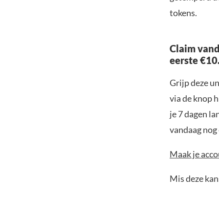
tokens.
Claim vand
eerste €10
Grijp deze u
via de knop h
je 7 dagen la
vandaag nog e
Maak je accou
Mis deze kans