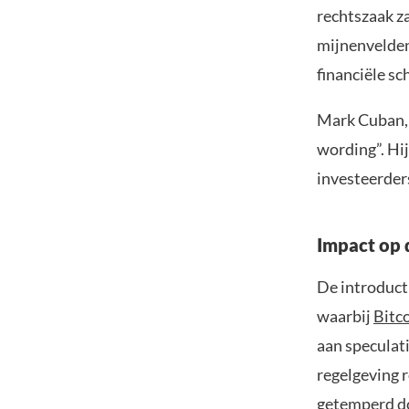
rechtszaak z
mijnenvelden
financiële sc
Mark Cuban, 
wording”. Hi
investeerder
Impact op 
De introducti
waarbij
Bitc
aan speculat
regelgeving 
getemperd doo