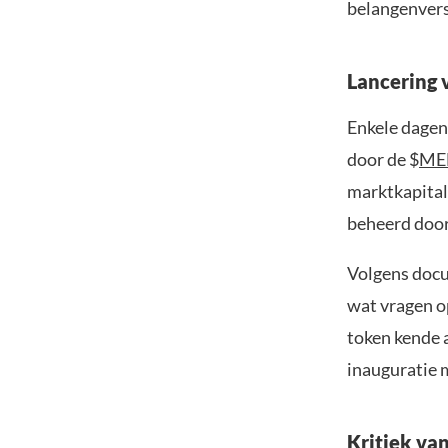
belangenverst
Lancering
Enkele dagen
door de $
ME
marktkapital
beheerd door 
Volgens docu
wat vragen o
token kende a
inauguratie m
Kritiek va