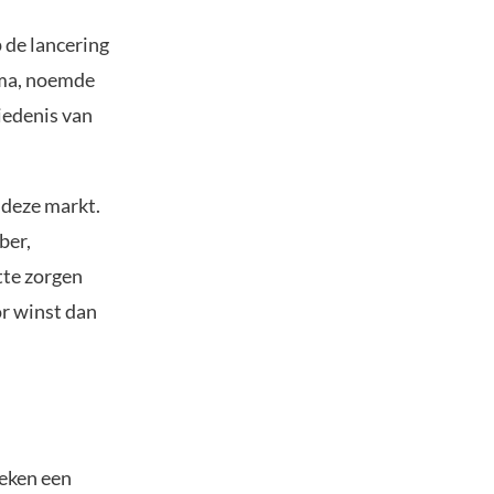
 de lancering
ama, noemde
iedenis van
 deze markt.
ber,
tte zorgen
or winst dan
weken een