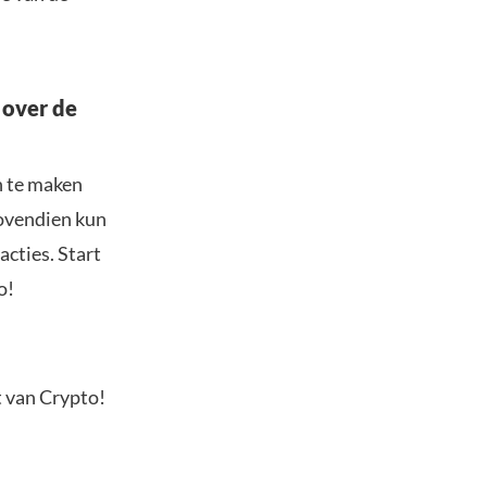
 over de
n te maken
Bovendien kun
acties. Start
o!
t van Crypto!