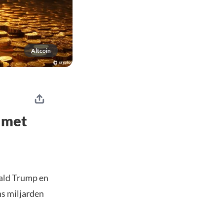
Altcoin
’ met
ald Trump en
ns miljarden