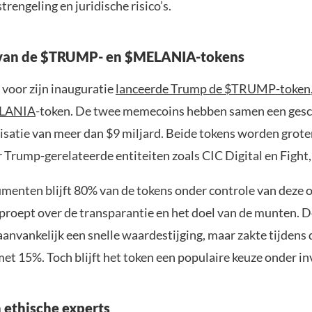
rengeling en juridische risico’s.
 van de $TRUMP- en $MELANIA-tokens
 voor zijn inauguratie
lanceerde Trump de $TRUMP-token
LANIA
-token. De twee memecoins hebben samen een gesc
isatie van meer dan $9 miljard. Beide tokens worden grot
Trump-gerelateerde entiteiten zoals CIC Digital en Fight, 
menten blijft 80% van de tokens onder controle van deze o
proept over de transparantie en het doel van de munten
anvankelijk een snelle waardestijging, maar zakte tijdens 
et 15%. Toch blijft het token een populaire keuze onder in
n ethische experts