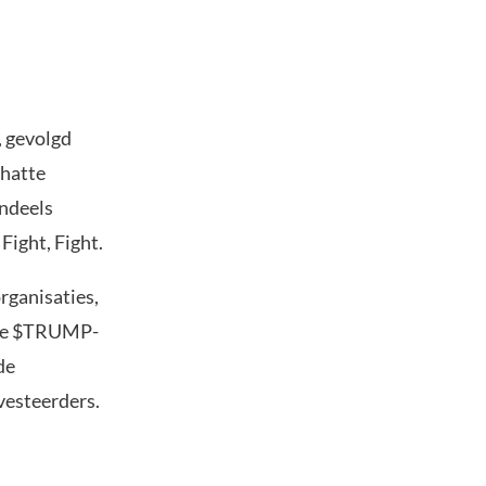
, gevolgd
hatte
endeels
Fight, Fight.
rganisaties,
. De $TRUMP-
de
vesteerders.