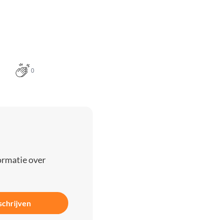
0
ormatie over
schrijven