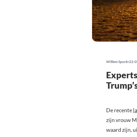
Willem Spork
22-0
Experts
Trump’s
De recente
l
zijn vrouw Me
waard zijn, u