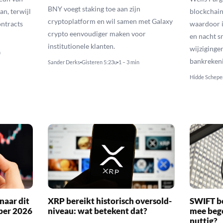
BNY voegt staking toe aan zijn
an, terwijl
blockchain
cryptoplatform en wil samen met Galaxy
ontracts
waardoor i
crypto eenvoudiger maken voor
en nacht s
institutionele klanten.
wijziginge
n
bankreken
Sander Derks
Gisteren 5:23u
1 – 3 min
Hidde Schepe
naar dit
XRP bereikt historisch oversold-
SWIFT b
ber 2026
niveau: wat betekent dat?
mee bego
nuttig?