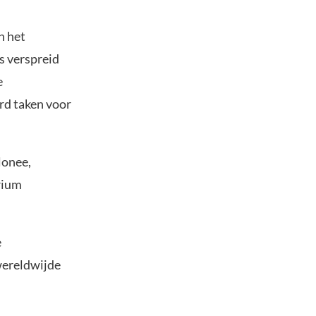
n het
s verspreid
e
rd taken voor
lonee,
rium
e
wereldwijde