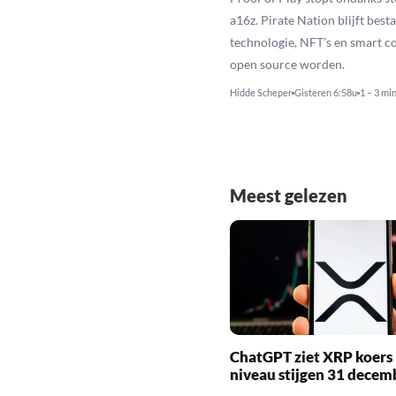
a16z. Pirate Nation blijft besta
technologie, NFT’s en smart c
open source worden.
Hidde Scheper
Gisteren 6:58u
1 – 3 mi
Meest gelezen
ChatGPT ziet XRP koers 
niveau stijgen 31 decem