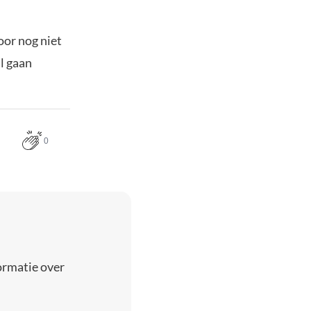
oor nog niet
l gaan
0
ormatie over