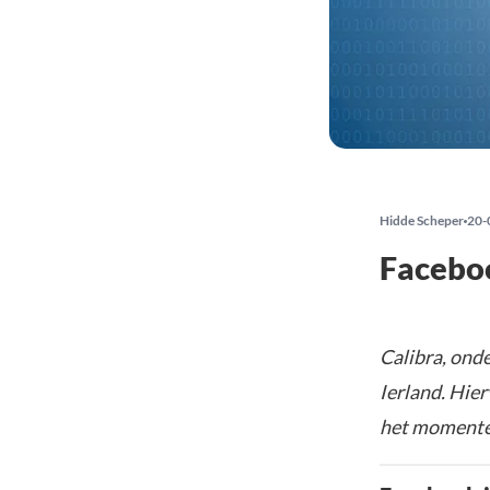
Hidde Scheper
20-
Faceboo
Calibra, onde
Ierland. Hie
het momenteel