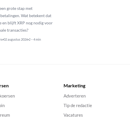
een grote stap met
betalingen. Wat betekent dat
e en blijft XRP nog nodig voor
nale transacties?
ns
02 augustus 2026
2 – 4 min
rsen
Marketing
 koersen
Adverteren
oin
Tip de redactie
ereum
Vacatures