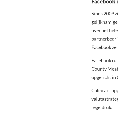
Facebook i
Sinds 2009 zi
gelijknamige
over het hel
partnerbedri
Facebook zelf
Facebook run
County Meat.
opgericht in 
Calibra is op
valutastrate
regeldruk.