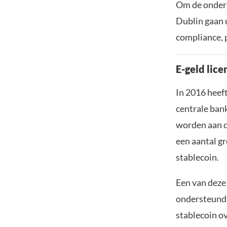
Om de onderst
Dublin gaan 
compliance, 
E-geld lice
In 2016 heef
centrale ban
worden aan d
een aantal g
stablecoin.
Een van deze
ondersteund 
stablecoin o