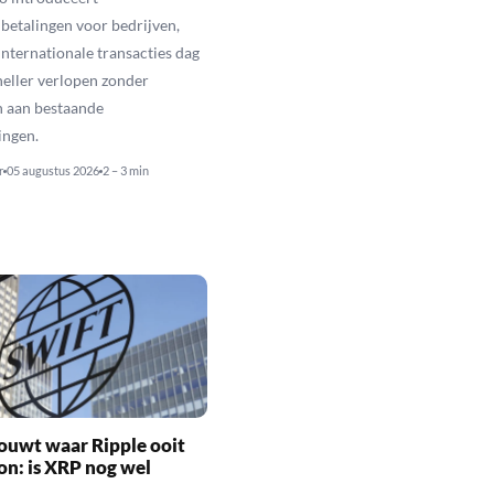
betalingen voor bedrijven,
nternationale transacties dag
neller verlopen zonder
n aan bestaande
ingen.
r
05 augustus 2026
2 – 3 min
ouwt waar Ripple ooit
n: is XRP nog wel