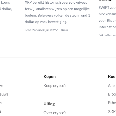
 koers
XRP bereikt historisch oversold-niveau
SWIFT zet 
 dollar,
terwijl analisten wijzen op een mogelijke
blockchain
bodem. Beleggers volgen de steun rond 1
voor Rippl
dollar op zoek bevestiging.
internatio
Leon Markus
30 juli 2026
1 – 3 min
Erik Jufferma
Kopen
Koe
uws
Koop crypto’s
Alle
ieuws
Bitc
ws
Eth
Uitleg
s
XRP
Over crypto’s