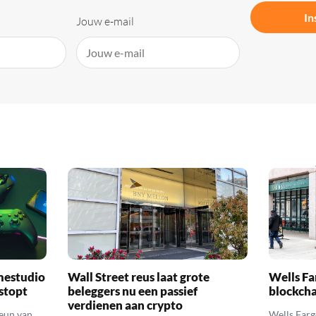
In
Jouw e-mail
mestudio
Wall Street reus laat grote
Wells Fa
 stopt
beleggers nu een passief
blockcha
verdienen aan crypto
teun van
Wells Farg