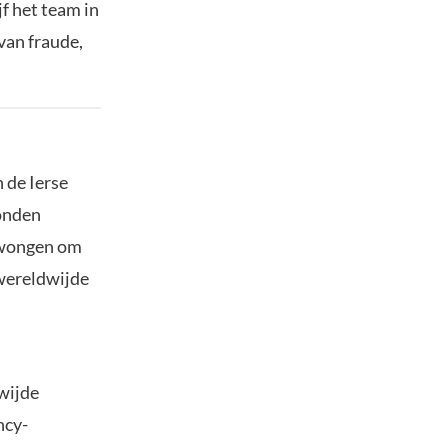
f het team in
van fraude,
 de Ierse
bonden
dwongen om
 wereldwijde
wijde
ncy-