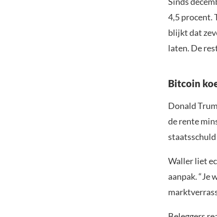
Sinds decemb
4,5 procent.
blijkt dat ze
laten. De res
Bitcoin koe
Donald Trump
de rente min
staatsschuld 
Waller liet e
aanpak. “Je w
marktverrassi
Beleggers re