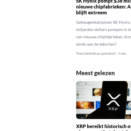
SK Hynix pompt $38 milj
nieuwe chipfabrieken: A
blijft extreem
Geheugenkampioen SK Hynix 
miljarden dollars pompen in 
van nieuwe chipfabrieken. Ko
einde aan de tekorten?
Thom Derks
8 uur geleden
2 – 3 min
Meest gelezen
XRP bereikt historisch o