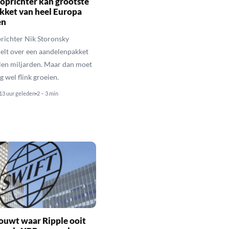
oprichter kan grootste
kket van heel Europa
en
richter Nik Storonsky
elt over een aandelenpakket
llen miljarden. Maar dan moet
g wel flink groeien.
13 uur geleden
2 – 3 min
ouwt waar Ripple ooit