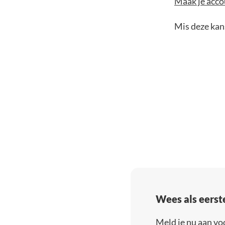
Maak je accou
Mis deze kans
Wees als eerst
Meld je nu aan vo