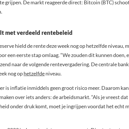
 te grijpen. De markt reageerde direct: Bitcoin (BTC) scho
n.
lt met verdeeld rentebeleid
eserve hield de rente deze week nog op hetzelfde niveau, 
oor een eerste stap omlaag. “We zouden dit kunnen doen, en a
ijzend naar de volgende rentevergadering. De centrale bank
eek nog op
hetzelfde
niveau.
r is inflatie inmiddels geen groot risico meer. Daarom kan
aken over iets anders: de arbeidsmarkt. “Als je vreest dat
eid onder druk komt, moet je ingrijpen voordat het echt mi