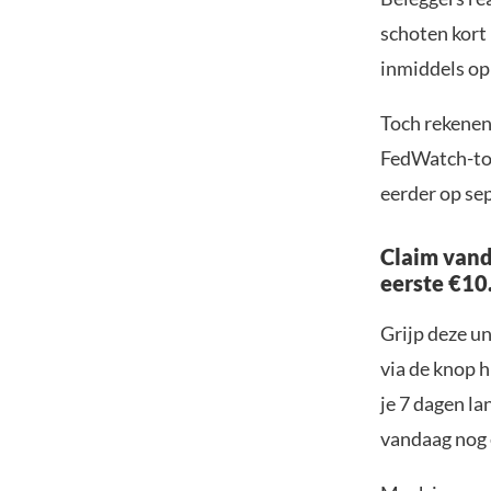
schoten kort 
inmiddels op 
Toch rekenen 
FedWatch-too
eerder op se
Claim vand
eerste €10
Grijp deze u
via de knop h
je 7 dagen la
vandaag nog e