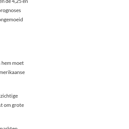
en de 4,25 en
 prognoses
r ongemoeid
ns hem moet
Amerikaanse
rzichtige
ist om grote
nmarkten