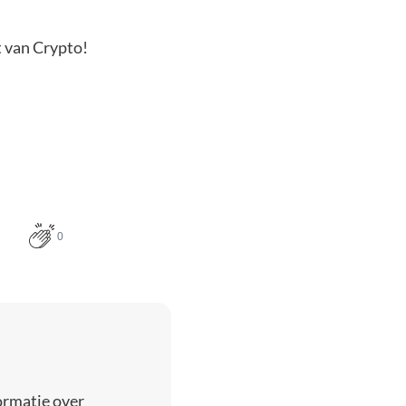
t van Crypto!
0
ormatie over