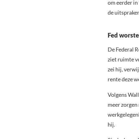
om eerder in
de uitsprake
Fed worste
De Federal R
ziet ruimte v
zei hij, verw
rente deze w
Volgens Walle
meer zorgen m
werkgelegenh
hij.