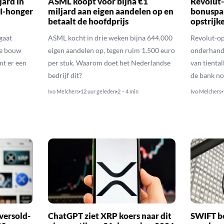
ard in
ASML koopt voor bijna €1
Revolut-
I-honger
miljard aan eigen aandelen op en
bonuspa
betaalt de hoofdprijs
opstrijk
gaat
ASML kocht in drie weken bijna 644.000
Revolut-op
de bouw
eigen aandelen op, tegen ruim 1.500 euro
onderhand
mt er een
per stuk. Waarom doet het Nederlandse
van tienta
bedrijf dit?
de bank no
Ivo Melchers
12 uur geleden
2 – 4 min
Ivo Melchers
versold-
ChatGPT ziet XRP koers naar dit
SWIFT b