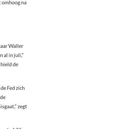
ot omhoog na
maar Waller
l in juli,”
 hield de
 de Fed zich
 de
sgaat,” zegt