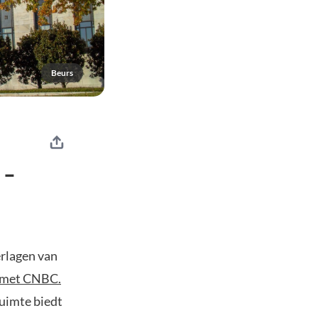
Beurs
 –
erlagen van
 met CNBC.
ruimte biedt