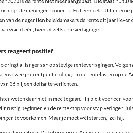
er 2023 is de rente niet meer aangepast. Die staat nu tuss
 Toch zijn de meningen binnen de Fed verdeeld. Uit interne
ven van de negentien beleidsmakers de rente dit jaar lieve
t verwacht één, twee of zelfs drie verlagingen.
rs reageert positief
 dringt al langer aan op stevige renteverlagingen. Volge
stens twee procentpunt omlaag om de rentelasten op de 
van 36 biljoen dollar te verlichten.
chter weten daar niet in mee te gaan. Hij pleit voor een voo
ilt rustig beginnen en de rente stap voor stap verlagen, ju
ngen te voorkomen. Maar je moet wél starten,” zei hij.
ageerden meteen. De futures op de Amerikaanse aandele