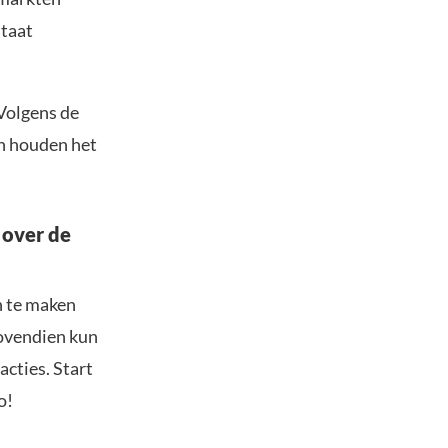
staat
 Volgens de
en houden het
 over de
n te maken
Bovendien kun
acties. Start
o!