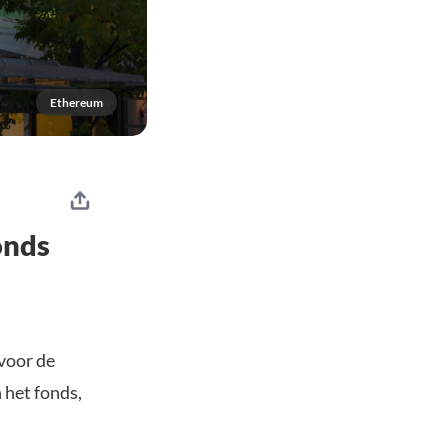
Ethereum
onds
 voor de
n het fonds,