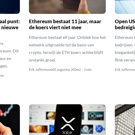
aal punt:
Ethereum bestaat 11 jaar, maar
Open US
r nieuwe
de koers viert niet mee
bedreigi
Ethereum bestaat elf jaar. Ontdek hoe het
Ethereum k
ns
netwerk uitgroeide tot de basis van
bedrijven.
ereum. Dit
crypto, terwijl de ETH koers achterblijft
toegankeli
eaus en
ondanks groei.
flink vera
gen.
Erik Juffermans
01 augustus 2026
2 – 3 min
Erik Jufferma
min