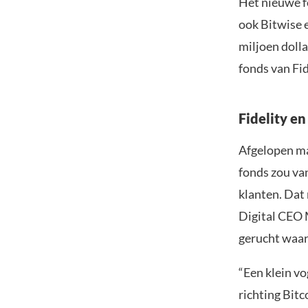
Het nieuwe fo
ook Bitwise
miljoen dolla
fonds van Fid
Fidelity en
Afgelopen ma
fonds zou van
klanten. Dat 
Digital CEO 
gerucht waar 
“Een klein vo
richting Bitc