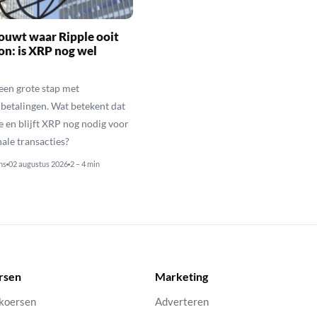
ouwt waar Ripple ooit
n: is XRP nog wel
een grote stap met
betalingen. Wat betekent dat
e en blijft XRP nog nodig voor
nale transacties?
ns
02 augustus 2026
2 – 4 min
rsen
Marketing
 koersen
Adverteren