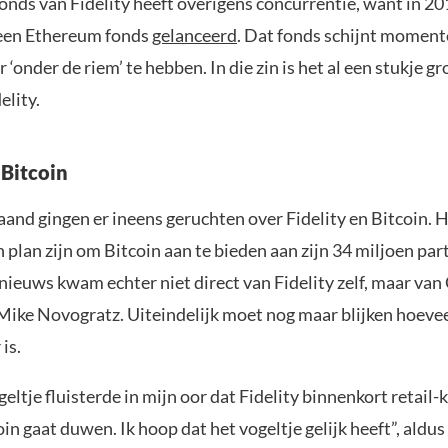
nds van Fidelity heeft overigens concurrentie, want in 201
 een Ethereum fonds
gelanceerd
. Dat fonds schijnt moment
r ‘onder de riem’ te hebben. In die zin is het al een stukje g
elity.
 Bitcoin
and gingen er ineens geruchten over Fidelity en Bitcoin. H
 plan zijn om Bitcoin aan te bieden aan zijn 34 miljoen part
nieuws kwam echter niet direct van Fidelity zelf, maar van
Mike Novogratz. Uiteindelijk moet nog maar blijken hoevee
is.
geltje fluisterde in mijn oor dat Fidelity binnenkort retail-
oin gaat duwen. Ik hoop dat het vogeltje gelijk heeft”, ald