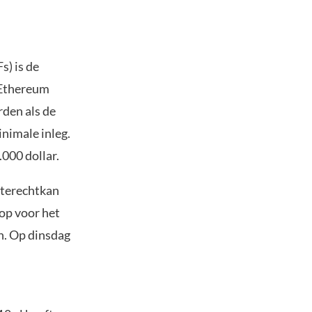
s) is de
 Ethereum
rden als de
nimale inleg.
.000 dollar.
 terechtkan
oop voor het
n. Op dinsdag