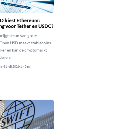
D kiest Ethereum:
ng voor Tether en USDC?
rijgt steun van grote
 Open USD maakt stablecoins
jker en kan de cryptomarkt
nderen.
ns
31 juli 2026
1 – 3 min