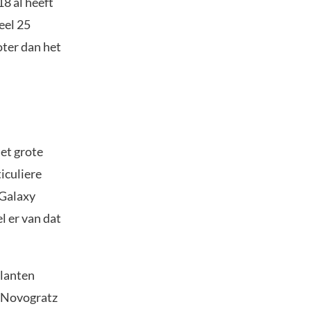
8 al heeft
eel 25
roter dan het
et grote
iculiere
 Galaxy
l er van dat
klanten
us Novogratz