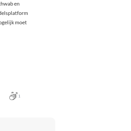
Schwab en
ndelsplatform
mogelijk moet
1