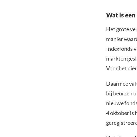
Wat is een
Het grote ver
manier waaro
Indexfonds va
markten gesl
Voor het nieu
Daarmee valt
bij beurzen o
nieuwe fonds
4 oktober is
geregistreer