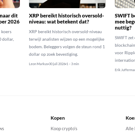
naar dit
XRP bereikt historisch oversold-
SWIFT b
ber 2026
niveau: wat betekent dat?
mee bego
nuttig?
 koers
XRP bereikt historisch oversold-niveau
SWIFT zet 
 dollar,
terwijl analisten wijzen op een mogelijke
blockchain
bodem. Beleggers volgen de steun rond 1
voor Rippl
dollar op zoek bevestiging.
internatio
Leon Markus
30 juli 2026
1 – 3 min
Erik Jufferma
Kopen
Koe
uws
Koop crypto’s
Alle