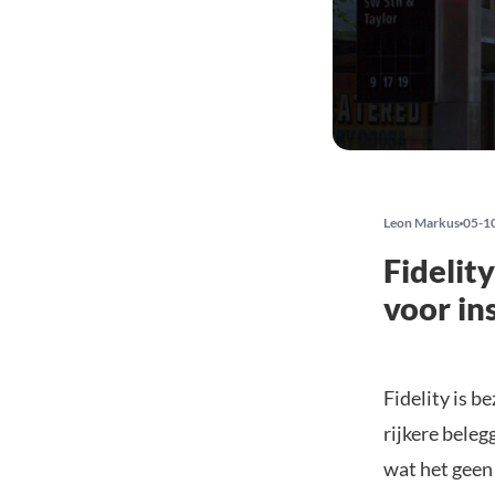
Leon Markus
05-1
Fidelit
voor in
Fidelity is 
rijkere beleg
wat het geen 