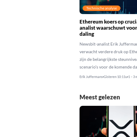
Technische analyse
Ethereum koers op cruci
analist waarschuwt voo
daling
Newsbit-analist Erik Jufferma
verwacht verdere druk op Eth
zijn de belangrijkste steunniv
scenario’s voor de komende da
Erik Juffermans
Gisteren 10:11u
1 – 3 
Meest gelezen