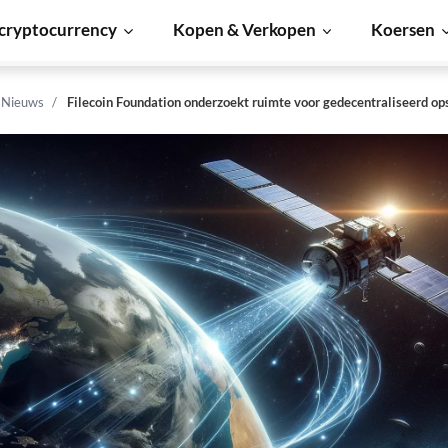
cryptocurrency
Kopen & Verkopen
Koersen
n Nieuws
Filecoin Foundation onderzoekt ruimte voor gedecentraliseerd o