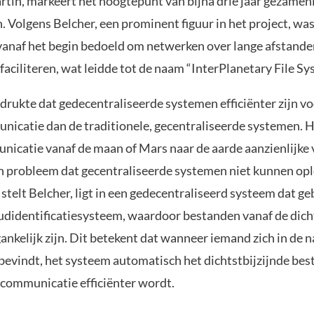
tin, markeert het hoogtepunt van bijna drie jaar gezamenl
 Volgens Belcher, een prominent figuur in het project, wa
vanaf het begin bedoeld om netwerken over lange afstanden,
 faciliteren, wat leidde tot de naam “InterPlanetary File Sy
drukte dat gedecentraliseerde systemen efficiënter zijn v
icatie dan de traditionele, gecentraliseerde systemen. Hi
unicatie vanaf de maan of Mars naar de aarde aanzienlijke
n probleem dat gecentraliseerde systemen niet kunnen op
 stelt Belcher, ligt in een gedecentraliseerd systeem dat 
udidentificatiesysteem, waardoor bestanden vanaf de dich
gankelijk zijn. Dit betekent dat wanneer iemand zich in de 
 bevindt, het systeem automatisch het dichtstbijzijnde bes
communicatie efficiënter wordt.