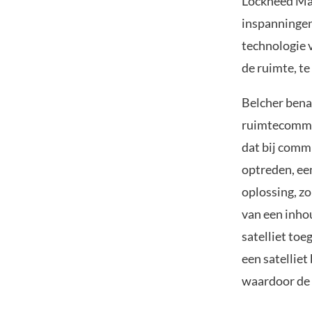
Lockheed Mar
inspanningen.
technologie 
de ruimte, te
Belcher bena
ruimtecommun
dat bij comm
optreden, ee
oplossing, zo
van een inho
satelliet toe
een satelliet
waardoor de 