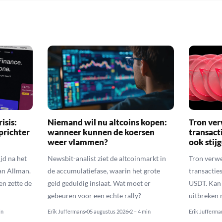
isis:
Niemand wil nu altcoins kopen:
Tron ver
prichter
wanneer kunnen de koersen
transact
weer vlammen?
ook stij
jd na het
Newsbit-analist ziet de altcoinmarkt in
Tron verwe
an Allman.
de accumulatiefase, waarin het grote
transacties
en zette de
geld geduldig inslaat. Wat moet er
USDT. Kan 
gebeuren voor een echte rally?
uitbreken 
in
Erik Juffermans
05 augustus 2026
2 – 4 min
Erik Jufferma