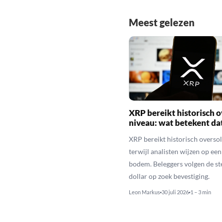
Meest gelezen
XRP bereikt historisch o
niveau: wat betekent da
XRP bereikt historisch overso
terwijl analisten wijzen op ee
bodem. Beleggers volgen de st
dollar op zoek bevestiging.
Leon Markus
30 juli 2026
1 – 3 min