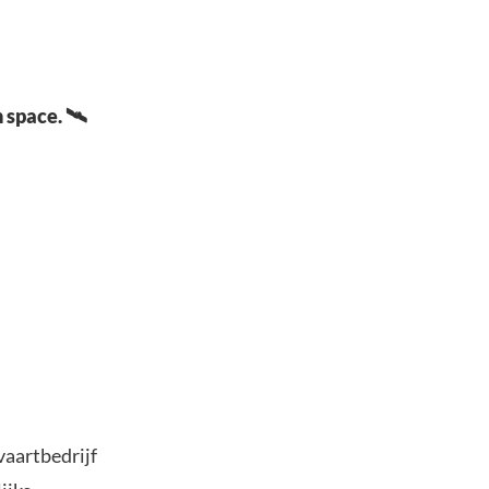
 space. 🛰️
vaartbedrijf