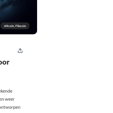
Altcoin, Filecoin
oor
ekende
 en weer
 ontworpen