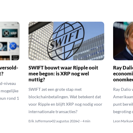
versold-
SWIFT bouwt waar Ripple ooit
Ray Dal
t?
mee begon: is XRP nog wel
economi
nuttig?
onomkee
ld-niveau
SWIFT zet een grote stap met
Ray Dalio
n mogelijke
blockchainbetalingen. Wat betekent dat
Amerikaans
eun rond 1
voor Ripple en blijft XRP nog nodig voor
punt berei
internationale transacties?
begroting o
Erik Juffermans
02 augustus 2026
2 – 4 min
Leon Markus