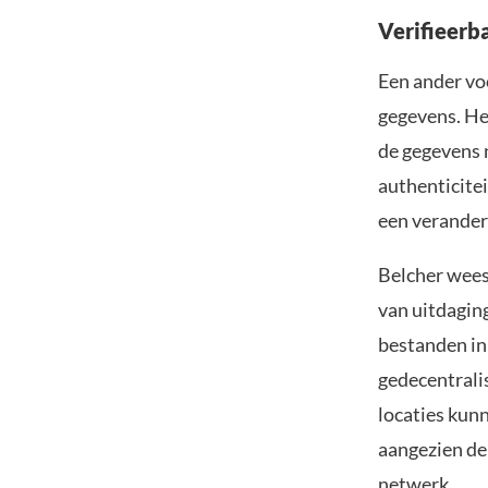
Verifieerb
Een ander voo
gegevens. He
de gegevens n
authenticitei
een veranderi
Belcher wees
van uitdaging
bestanden in
gedecentrali
locaties kun
aangezien de
netwerk.