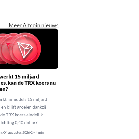
Meer Altcoin nieuws
werkt 15 miljard
ies, kan de TRX koers nu
gen?
rkt inmiddels 15 miljard
 en blijft groeien dankzij
de TRX koers eindelijk
richting 0,40 dollar?
ns
04 augustus 2026
2 – 4 min