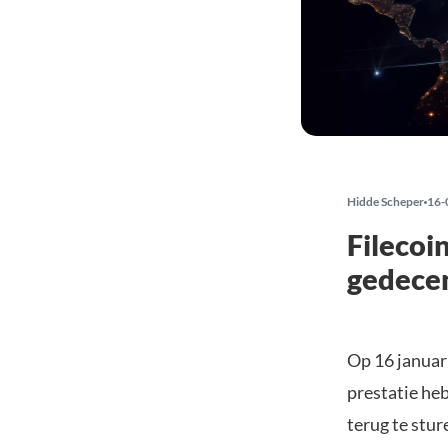
Hidde Scheper
16-
Filecoi
gedecen
Op 16 januar
prestatie he
terug te stu