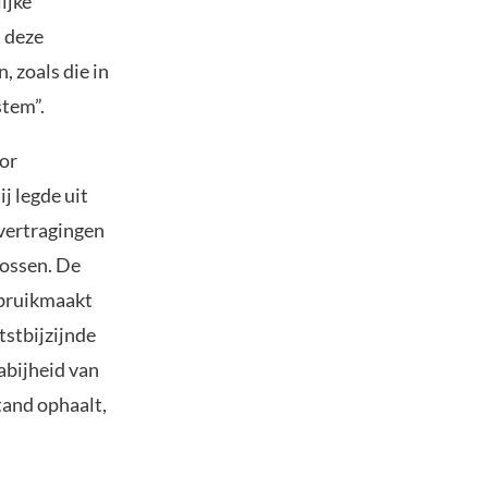
ijke
s deze
 zoals die in
stem”.
oor
j legde uit
 vertragingen
lossen. De
gebruikmaakt
tstbijzijnde
nabijheid van
tand ophaalt,