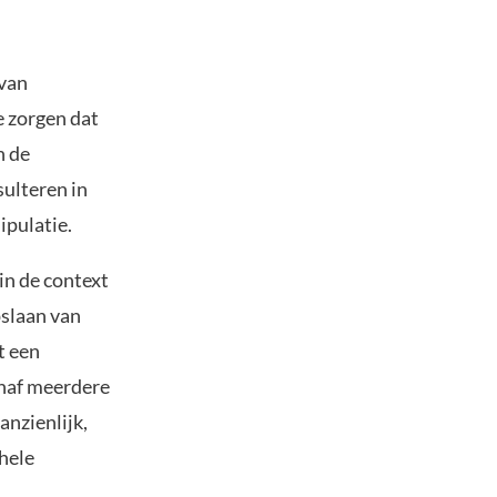
 van
e zorgen dat
n de
sulteren in
ipulatie.
in de context
pslaan van
t een
anaf meerdere
nzienlijk,
hele