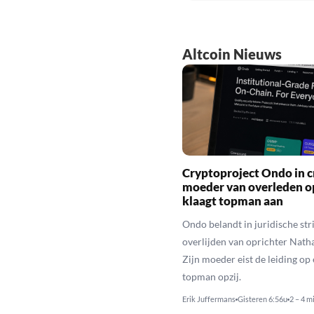
Altcoin Nieuws
Cryptoproject Ondo in cr
moeder van overleden o
klaagt topman aan
Ondo belandt in juridische stri
overlijden van oprichter Nath
Zijn moeder eist de leiding op 
topman opzij.
Erik Juffermans
Gisteren 6:56u
2 – 4 m