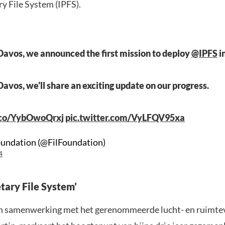
y File System (IPFS).
 Davos, we announced the first mission to deploy
@IPFS
in
Davos, we'll share an exciting update on our progress.
t.co/YybOwoQrxj
pic.twitter.com/VyLFQV95xa
oundation (@FilFoundation)
4
tary File System’
 in samenwerking met het gerenommeerde lucht- en ruimte