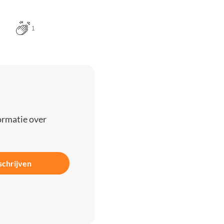
1
ormatie over
schrijven