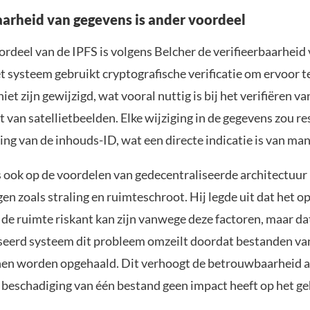
aarheid van gegevens is ander voordeel
rdeel van de IPFS is volgens Belcher de verifieerbaarheid
t systeem gebruikt cryptografische verificatie om ervoor t
iet zijn gewijzigd, wat vooral nuttig is bij het verifiëren va
t van satellietbeelden. Elke wijziging in de gegevens zou re
ng van de inhouds-ID, wat een directe indicatie is van man
 ook op de voordelen van gedecentraliseerde architectuur 
en zoals straling en ruimteschroot. Hij legde uit dat het o
 de ruimte riskant kan zijn vanwege deze factoren, maar da
seerd systeem dit probleem omzeilt doordat bestanden v
nen worden opgehaald. Dit verhoogt de betrouwbaarheid aa
 beschadiging van één bestand geen impact heeft op het ge