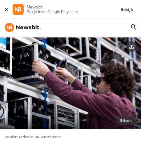
Newsbit
Bekijk
Bekijk in de Google Play store
Bitcoin
Sander Derks
18-06-2025
06:22