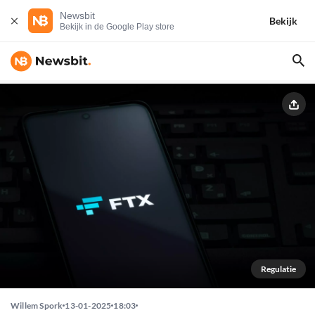
Newsbit
Bekijk
Bekijk in de Google Play store
Regulatie
Willem Spork
13-01-2025
18:03