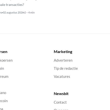
nale transacties?
ns
02 augustus 2026
2 – 4 min
rsen
Marketing
 koersen
Adverteren
oin
Tip de redactie
ereum
Vacatures
dano
Newsbit
ecoin
Contact
na