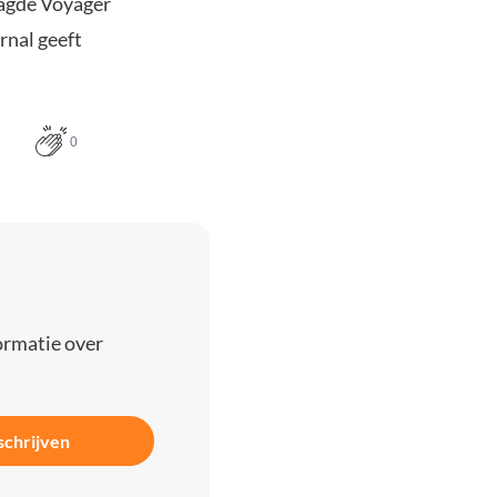
aagde Voyager
rnal geeft
0
ormatie over
schrijven