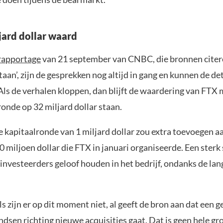
jard dollar waard
rapportage
van 21 september van CNBC, die bronnen citere
staan’, zijn de gesprekken nog altijd in gang en kunnen de det
Als de verhalen kloppen, dan blijft de waardering van FTX 
onde op 32 miljard dollar staan.
e kapitaalronde van 1 miljard dollar zou extra toevoegen a
 miljoen dollar die FTX in januari organiseerde. Een sterk 
investeerders geloof houden in het bedrijf, ondanks de lan
s zijn er op dit moment niet, al geeft de bron aan dat een 
dsen richting nieuwe acquisities gaat. Dat is geen hele gr