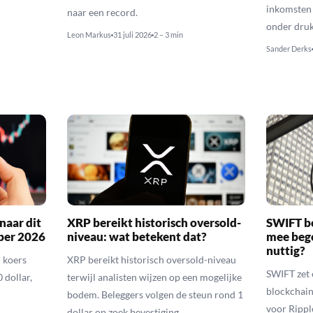
inkomsten 
naar een record.
onder druk
Leon Markus
31 juli 2026
2 – 3 min
Sander Derks
naar dit
XRP bereikt historisch oversold-
SWIFT b
ber 2026
niveau: wat betekent dat?
mee bego
nuttig?
 koers
XRP bereikt historisch oversold-niveau
SWIFT zet 
 dollar,
terwijl analisten wijzen op een mogelijke
blockchain
bodem. Beleggers volgen de steun rond 1
voor Rippl
dollar op zoek bevestiging.