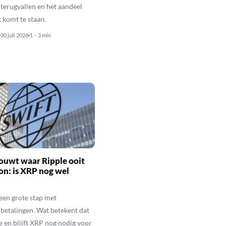
terugvallen en het aandeel
 komt te staan.
30 juli 2026
1 – 3 min
ouwt waar Ripple ooit
n: is XRP nog wel
een grote stap met
betalingen. Wat betekent dat
e en blijft XRP nog nodig voor