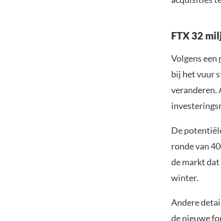
FTX 32 mil
Volgens een
bij het vuur 
veranderen. 
investeringsr
De potentiël
ronde van 400
de markt dat 
winter.
Andere detail
de nieuwe fon