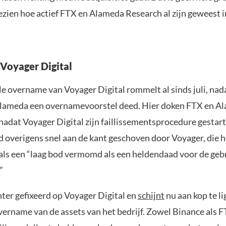
ezien hoe actief FTX en Alameda Research al zijn geweest i
Voyager Digital
le overname van Voyager Digital rommelt al sinds juli, na
lameda een overnamevoorstel deed. Hier doken FTX en A
nadat Voyager Digital zijn faillissementsprocedure gestar
d overigens snel aan de kant geschoven door Voyager, die h
ls een “laag bod vermomd als een heldendaad voor de geb
”
hter gefixeerd op Voyager Digital en
schijnt
nu aan kop te li
vername van de assets van het bedrijf. Zowel Binance als F