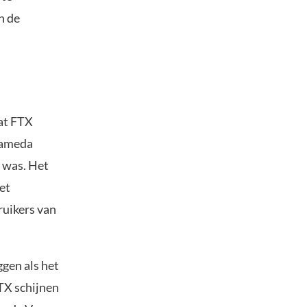
n de
dat FTX
lameda
t was. Het
et
ruikers van
ggen als het
TX schijnen