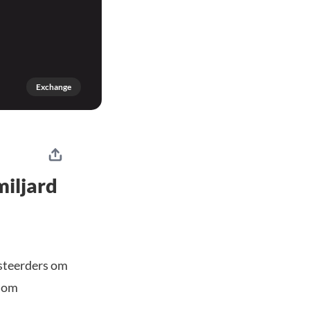
Exchange
miljard
esteerders om
g om