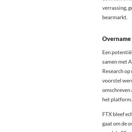
verrassing, g
bearmarkt.
Overname 
Een potentië
samen met A
Research op 
voorstel wer
omschreven a
het platform.
FTX bleef ec
gaat om de o