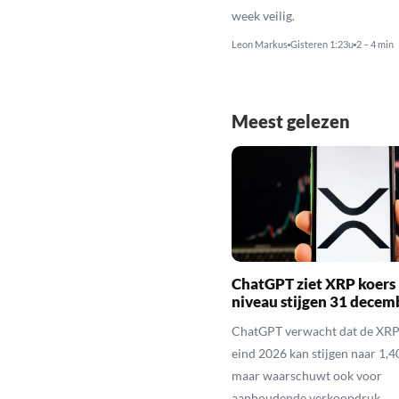
week veilig.
Leon Markus
Gisteren 1:23u
2 – 4 min
Meest gelezen
ChatGPT ziet XRP koers 
niveau stijgen 31 decem
ChatGPT verwacht dat de XRP
eind 2026 kan stijgen naar 1,40
maar waarschuwt ook voor
aanhoudende verkoopdruk.