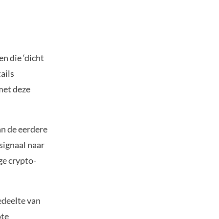
n die ‘dicht
ails
met deze
an de eerdere
signaal naar
ge crypto-
gedeelte van
ote