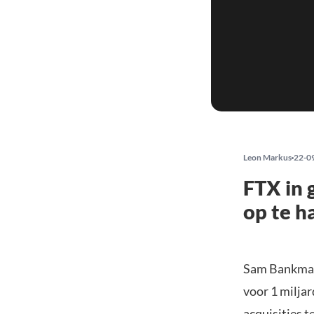
Leon Markus
22-0
FTX in 
op te h
Sam Bankman-
voor 1 miljar
acquisities t