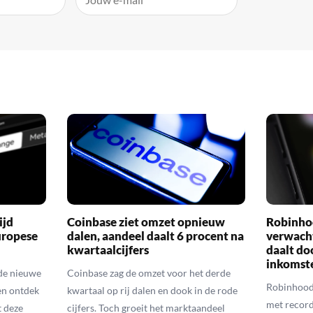
ijd
Coinbase ziet omzet opnieuw
Robinho
uropese
dalen, aandeel daalt 6 procent na
verwach
kwartaalcijfers
daalt do
inkomst
de nieuwe
Coinbase zag de omzet voor het derde
Robinhood
en ontdek
kwartaal op rij dalen en dook in de rode
met recordc
 deze
cijfers. Toch groeit het marktaandeel