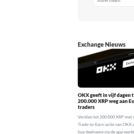
Exchange Nieuws
OKX geeft in vijf dagen t
200.000 XRP weg aan E
traders
Verdien tot 200.000 XRP met 
Trade-to-Earn-actie van OKX 
hoe deelname via de app werkt