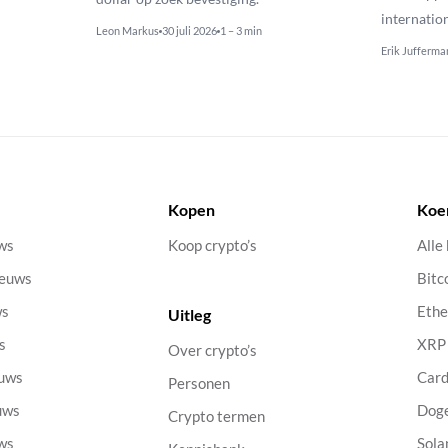
internatio
Leon Markus
30 juli 2026
1 – 3 min
Erik Jufferma
Kopen
Koe
uws
Koop crypto’s
Alle
ieuws
Bitc
ws
Eth
Uitleg
s
XRP
Over crypto’s
euws
Car
Personen
uws
Dog
Crypto termen
uws
Sola