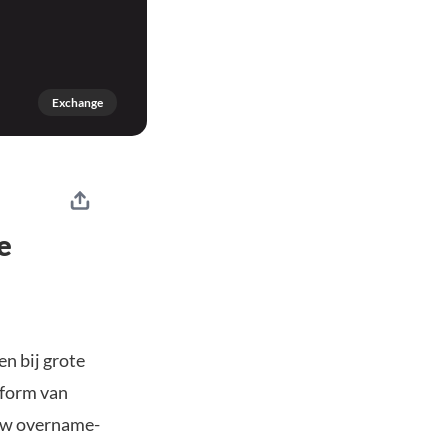
Exchange
e
en bij grote
tform van
euw overname-