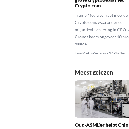
Crypto.com
Trump Media schrapt meerder
Crypto.com, waaronder een
miljardeninvestering in CRO, 
Cronos koers ongeveer 10 pro
daalde.
Leon Markus
Gisteren 7:37u
1 – 3 min
Meest gelezen
Oud-ASML’er helpt Chin