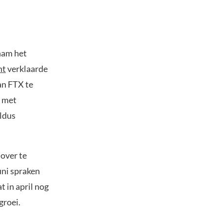
 nam het
nt
verklaarde
an FTX te
f met
aldus
over te
uni spraken
 in april nog
groei.