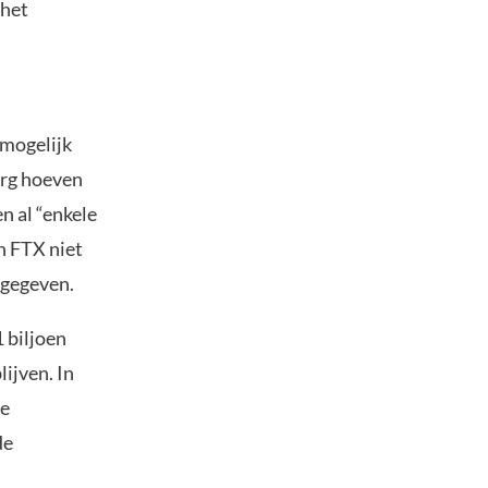
 het
 mogelijk
rg hoeven
n al “enkele
n FTX niet
 gegeven.
 biljoen
ijven. In
le
de