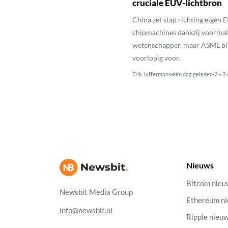
cruciale EUV-lichtbron
China zet stap richting eigen 
chipmachines dankzij voorma
wetenschapper, maar ASML bli
voorlopig voor.
Erik Juffermans
één dag geleden
2 – 3
Nieuws
Bitcoin nie
Newsbit Media Group
Ethereum n
info@newsbit.nl
Ripple nieu