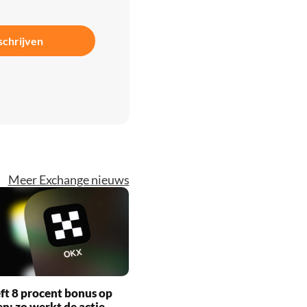
schrijven
Meer Exchange nieuws
t 8 procent bonus op
en: zo werkt de actie