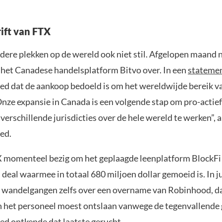
ift van FTX
ndere plekken op de wereld ook niet stil. Afgelopen maand
 het Canadese handelsplatform Bitvo over. In een
stateme
d dat de aankoop bedoeld is om het wereldwijde bereik v
Onze expansie in Canada is een volgende stap om pro-actie
verschillende jurisdicties over de hele wereld te werken”, 
ed.
X momenteel bezig om het geplaagde leenplatform BlockFi 
deal waarmee in totaal 680 miljoen dollar gemoeid is. In j
 wandelgangen zelfs over een overname van Robinhood, dat
n het personeel moest ontslaan vanwege de tegenvallende 
d ontkende dat laatste gerucht.