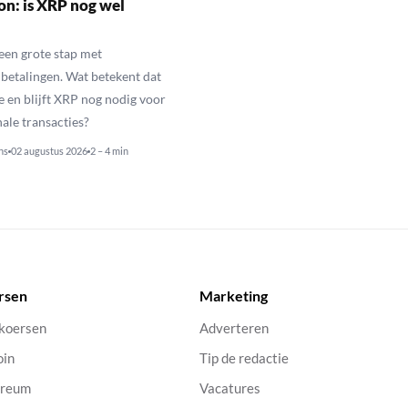
n: is XRP nog wel
een grote stap met
betalingen. Wat betekent dat
e en blijft XRP nog nodig voor
nale transacties?
ns
02 augustus 2026
2 – 4 min
rsen
Marketing
 koersen
Adverteren
oin
Tip de redactie
ereum
Vacatures