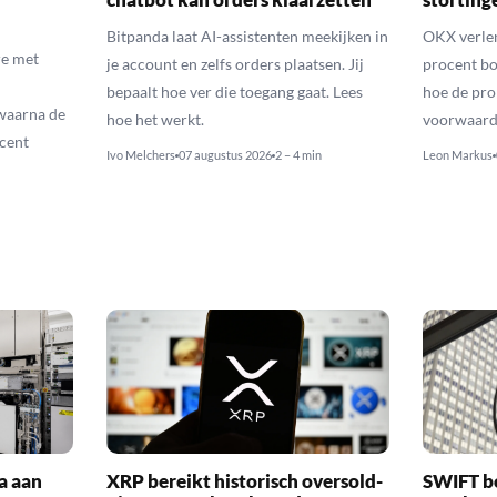
Bitpanda laat AI-assistenten meekijken in
OKX verlen
e met
je account en zelfs orders plaatsen. Jij
procent bo
bepaalt hoe ver die toegang gaat. Lees
hoe de pro
waarna de
hoe het werkt.
voorwaarde
cent
Ivo Melchers
07 augustus 2026
2 – 4 min
Leon Markus
a aan
XRP bereikt historisch oversold-
SWIFT b