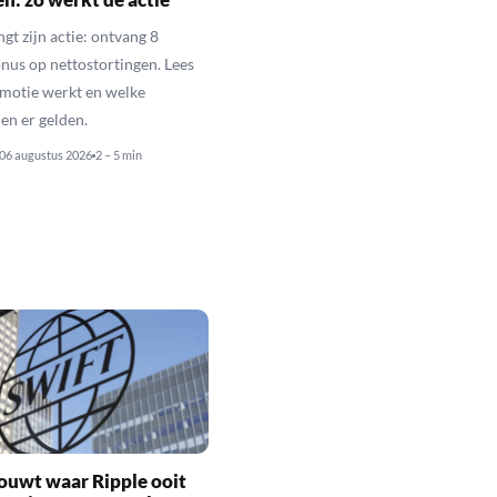
gt zijn actie: ontvang 8
nus op nettostortingen. Lees
motie werkt en welke
n er gelden.
06 augustus 2026
2 – 5 min
ouwt waar Ripple ooit