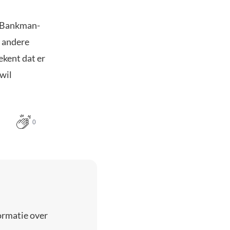
ei Bankman-
m andere
ekent dat er
 wil
0
ormatie over