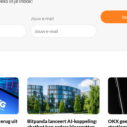
eks in je inbox!
In
Jouw e-mail
erug uit
Bitpanda lanceert AI-koppeling:
OKX geef
chatbot kan orders klaarzetten
storting