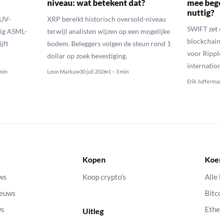
niveau: wat betekent dat?
mee bego
nuttig?
EUV-
XRP bereikt historisch oversold-niveau
SWIFT zet 
lig ASML-
terwijl analisten wijzen op een mogelijke
blockchain
jft
bodem. Beleggers volgen de steun rond 1
voor Rippl
dollar op zoek bevestiging.
internatio
 min
Leon Markus
30 juli 2026
1 – 3 min
Erik Jufferma
Kopen
Koe
uws
Koop crypto’s
Alle
ieuws
Bitc
ws
Eth
Uitleg