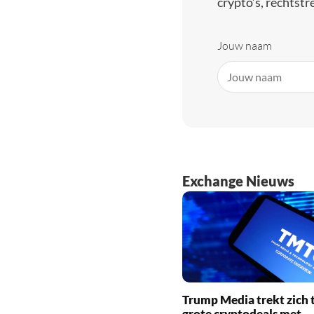
crypto’s, rechtstre
Jouw naam
Exchange Nieuws
Trump Media trekt zich t
grote cryptodeals met