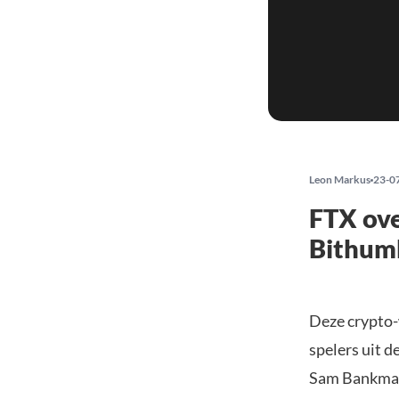
Leon Markus
23-0
FTX ov
Bithum
Deze crypto-w
spelers uit d
Sam Bankman-