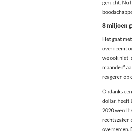
gerucht. Nu 
boodschappen
8 miljoen 
Het gaat met 
overneemt o
we ook niet 
maanden” aan
reageren op 
Ondanks een 
dollar, heeft
2020 werd he
rechtszaken
e
overnemen. D