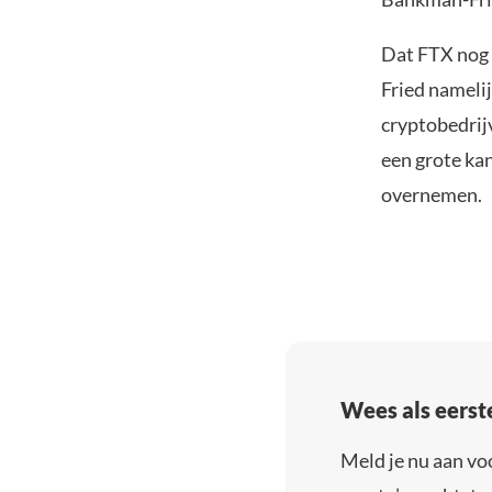
Dat FTX nog n
Fried namelij
cryptobedrijv
een grote kan
overnemen.
Wees als eerst
Meld je nu aan vo