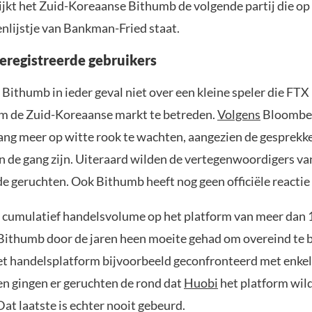
lijkt het Zuid-Koreaanse Bithumb de volgende partij die op
lijstje van Bankman-Fried staat.
geregistreerde gebruikers
Bithumb in ieder geval niet over een kleine speler die FTX
m de Zuid-Koreaanse markt te betreden.
Volgens
Bloombe
lang meer op witte rook te wachten, aangezien de gesprekke
 de gang zijn. Uiteraard wilden de vertegenwoordigers va
de geruchten. Ook Bithumb heeft nog geen officiële reactie
cumulatief handelsvolume op het platform van meer dan 1
 Bithumb door de jaren heen moeite gehad om overeind te bl
t handelsplatform bijvoorbeeld geconfronteerd met enke
n gingen er geruchten de rond dat
Huobi
het platform wil
at laatste is echter nooit gebeurd.