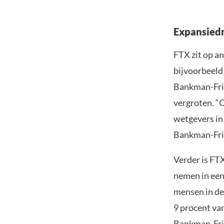
Expansiedr
FTX zit op a
bijvoorbeeld
Bankman-Frie
vergroten. “
wetgevers in 
Bankman-Fri
Verder is FT
nemen in een 
mensen in de
9 procent va
Bankman-Frie