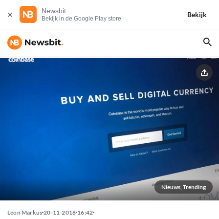
Newsbit
Bekijk
Bekijk in de Google Play store
Nieuws, Trending
Leon Markus
20-11-2018
16:42