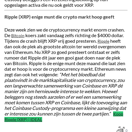
opgeslagen activa die nu ook geldt voor XRP.
Ripple (XRP) enige munt die crypto markt hoop geeft
Deze week zien we de cryptocurrency markt enorm crashen.
De
koers zakt vandaag zelfs richting de $4000 dollar.
Bitcoin
Tijdens de crash blijft XRP vrij goed presteren.
heeft
Ripple
dan ook de plek als grootste altcoin ter wereld overgenomen
van Ethereum. Nu XRP zo goed presteert ontstaat er zelfs
rumoer dat Ripple dit jaar een gooi gaat doen naar de plek
van Bitcoin. Ripple is de enige munt deze maand die laat zien
dat er hoop is voor de cryptocurrency markt. Ethereum news
zegt dan ook het volgende:
“Met het bloedbad dat
plaatsvindt in de marktkapitalisatie van cryptocurrency, zou
een langverwachte samenwerking van Coinbase en XRP dé
manier zijn om hernieuwde interesse te wekken. Hoewel
beleggers nog steeds aarzelen of er wel een samenwerking
moet komen tussen XRP en Coinbase, lijkt de toevoeging aan
het Coinbase Custody-programma een kleine aanwijzing dat
er interesse zou kunnen zijn tussen de twee partijen.”
Koop
Ripple (XRP) | IDEAL
0