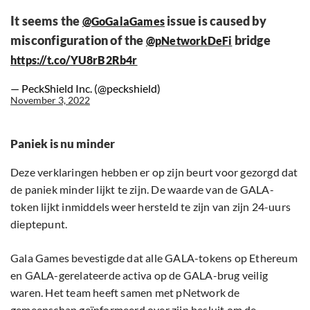
It seems the
issue is caused by
@GoGalaGames
misconfiguration of the
bridge
@pNetworkDeFi
https://t.co/YU8rB2Rb4r
— PeckShield Inc. (@peckshield)
November 3, 2022
Paniek is nu minder
Deze verklaringen hebben er op zijn beurt voor gezorgd dat
de paniek minder lijkt te zijn. De waarde van de GALA-
token lijkt inmiddels weer hersteld te zijn van zijn 24-uurs
dieptepunt.
Gala Games bevestigde dat alle GALA-tokens op Ethereum
en GALA-gerelateerde activa op de GALA-brug veilig
waren. Het team heeft samen met pNetwork de
gemeenschap geïnformeerd over zijn besluit om de