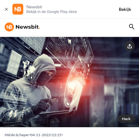
Newsbit
Bekijk
Bekijk in de Google Play store
Hack
Hidde Scheper
04-11-2022
12:15