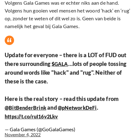
Volgens Gala Games was er echter niks aan de hand.
Volgens hun gooien veel mensen het woord ‘hack’ en ‘rug’
op, zonder te weten of dit wel zo is. Geen van beide is
namelijk het geval bij Gala Games.
Update for everyone – there is a LOT of FUD out
there surrounding
…lots of people tossing
$GALA
around words like "hack" and "rug". Neither of
these is the case.
Here is the real story – read this update from
and
.
@BitBenderBrink
@pNetworkDeFi
https://t.co/ruI16v2Lkv
— Gala Games (@GoGalaGames)
November 4, 2022