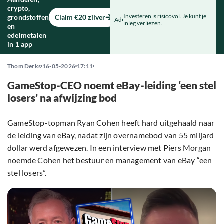
crypto,
Investeren is risicovol. Je kunt je
grondstoffen
Claim €20 zilver
Ad
inleg verliezen.
en
edelmetalen
in 1 app
Thom Derks
16-05-2026
17:11
GameStop-CEO noemt eBay-leiding ‘een stel
losers’ na afwijzing bod
GameStop-topman Ryan Cohen heeft hard uitgehaald naar
de leiding van eBay, nadat zijn overnamebod van 55 miljard
dollar werd afgewezen. In een interview met Piers Morgan
noemde
Cohen het bestuur en management van eBay “een
stel losers”.