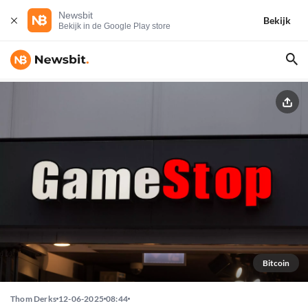
Newsbit
Bekijk
Bekijk in de Google Play store
Bitcoin
Thom Derks
12-06-2025
08:44