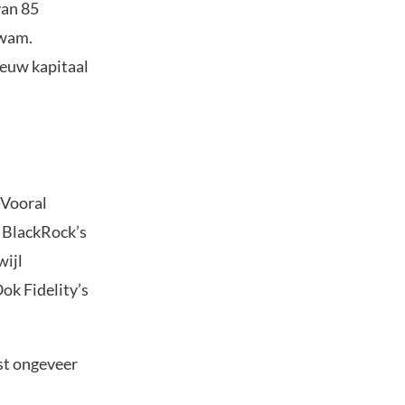
van 85
kwam.
ieuw kapitaal
 Vooral
t BlackRock’s
wijl
ok Fidelity’s
ist ongeveer