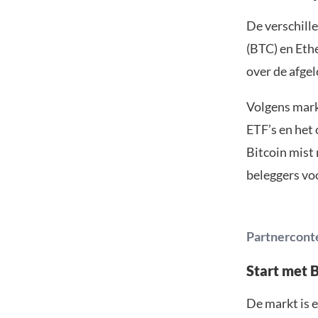
De verschille
(BTC) en Eth
over de afge
Volgens mark
ETF’s en het
Bitcoin mist
beleggers voo
Partnercont
Start met 
De markt is e