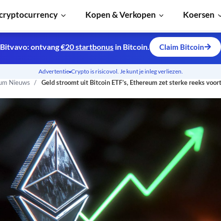
cryptocurrency
Kopen & Verkopen
Koersen
Bitvavo: ontvang
€20 startbonus
in Bitcoin.
Claim Bitcoin
Advertentie
Crypto is risicovol. Je kunt je inleg verliezen.
um Nieuws
Geld stroomt uit Bitcoin ETF’s, Ethereum zet sterke reeks voor