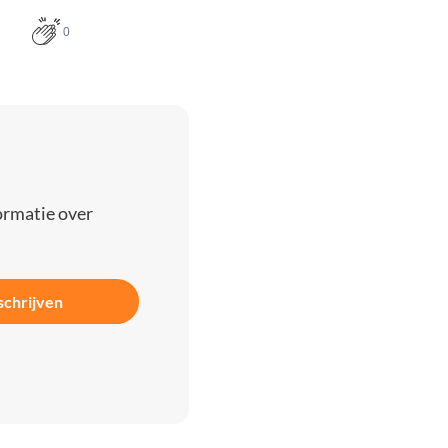
0
ormatie over
schrijven