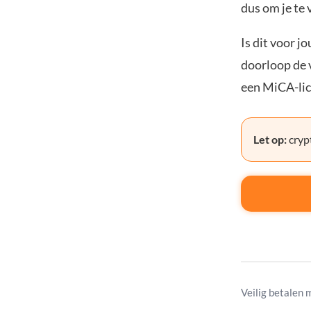
dus om je te 
Is dit voor j
doorloop de v
een MiCA-lic
Let op:
crypt
Veilig betalen 