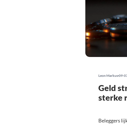
Leon Markus
09-0
Geld st
sterke 
Beleggers li