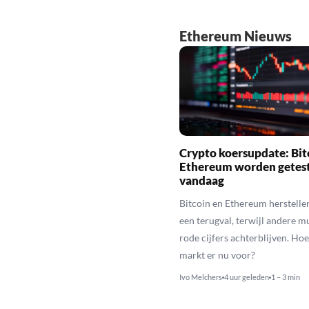
Ethereum Nieuws
Crypto koersupdate: Bit
Ethereum worden getes
vandaag
Bitcoin en Ethereum herstelle
een terugval, terwijl andere 
rode cijfers achterblijven. Hoe
markt er nu voor?
Ivo Melchers
4 uur geleden
1 – 3 min