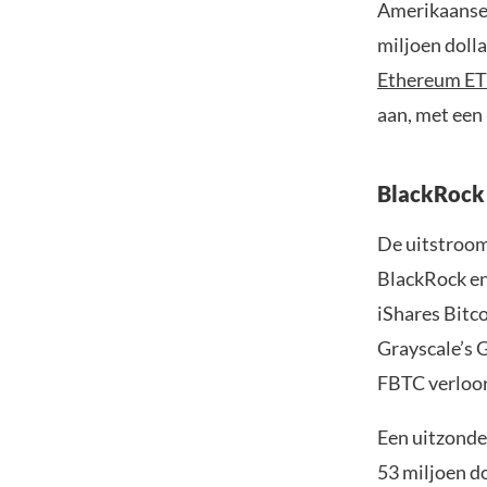
Amerikaans
miljoen doll
Ethereum ET
aan, met een 
BlackRock 
De uitstroom
BlackRock en
iShares Bitco
Grayscale’s 
FBTC verloor 
Een uitzonder
53 miljoen do