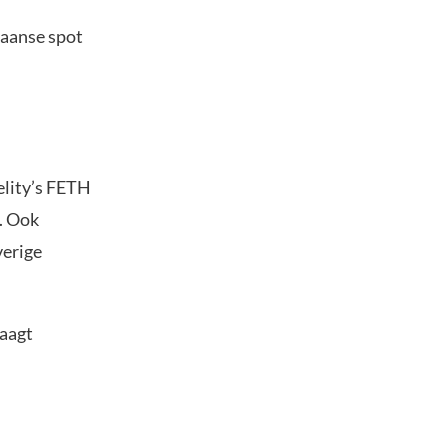
kaanse spot
elity’s FETH
r. Ook
verige
aagt