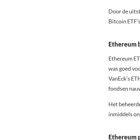
Door de uits
Bitcoin ETF’s
Ethereum bl
Ethereum ETF
was goed voor
VanEck’s ETHV
fondsen nauw
Het beheerd
inmiddels ong
Ethereum p