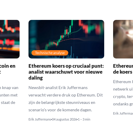
Technische analyse
coin en
Ethereum koers op cruciaal punt:
Ethereum
t
analist waarschuwt voor nieuwe
de koers
daling
Ethereum b
n knap van
Newsbit-analist Erik Juffermans
netwerk ui
munten met
verwacht verdere druk op Ethereum. Dit
crypto, ter
 staat de
zijn de belangrijkste steunniveaus en
ondanks gr
scenario’s voor de komende dagen.
Erik Jufferma
Erik Juffermans
04 augustus 2026
1 – 3 min