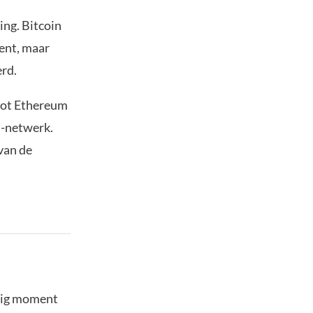
ing. Bitcoin
ent, maar
erd.
spot Ethereum
m-netwerk.
van de
stig moment