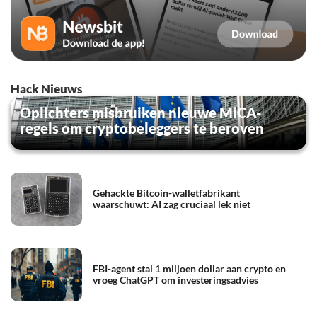
Hack Nieuws
Oplichters misbruiken nieuwe MiCA-
regels om cryptobeleggers te beroven
Gehackte Bitcoin-walletfabrikant
waarschuwt: AI zag cruciaal lek niet
FBI-agent stal 1 miljoen dollar aan crypto en
vroeg ChatGPT om investeringsadvies