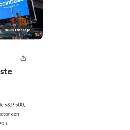
Beurs, Exchange
rste
 de S&P 500
,
ector een
zon.