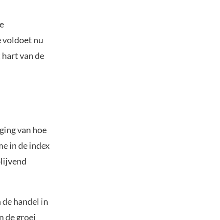
de
e voldoet nu
 hart van de
iging van hoe
me in de index
blijvend
 de handel in
n de groei