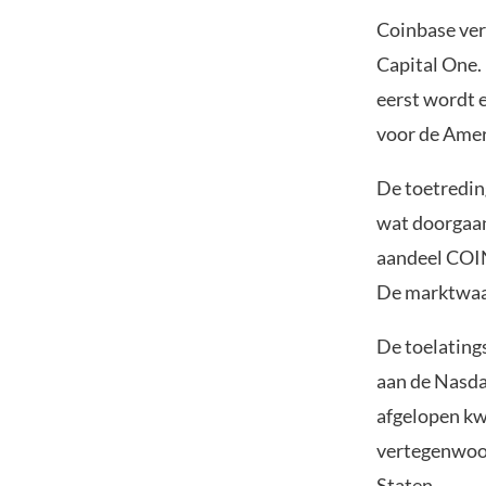
Coinbase ver
Capital One.
eerst wordt 
voor de Amer
De toetredin
wat doorgaan
aandeel COIN
De marktwaar
De toelating
aan de Nasdaq
afgelopen kw
vertegenwoor
Staten.