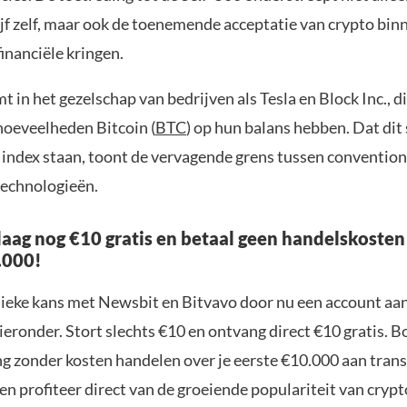
ijf zelf, maar ook de toenemende acceptatie van crypto bin
financiële kringen.
 in het gezelschap van bedrijven als Tesla en Block Inc., d
 hoeveelheden Bitcoin (
BTC
) op hun balans hebben. Dat di
 index staan, toont de vervagende grens tussen convention
echnologieën.
aag nog €10 gratis en betaal geen handelskosten
.000!
nieke kans met Newsbit en Bitvavo door nu een account aa
ieronder. Stort slechts €10 en ontvang direct €10 gratis. 
ng zonder kosten handelen over je eerste €10.000 aan trans
n profiteer direct van de groeiende populariteit van crypt