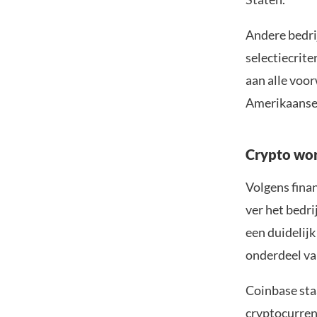
Andere bedrij
selectiecrit
aan alle voo
Amerikaanse 
Crypto wo
Volgens fina
ver het bedri
een duidelijk
onderdeel van
Coinbase staa
cryptocurren