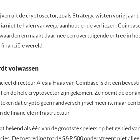
ven uit de cryptosector, zoals
Strategy
, wisten vorig jaar 
eria niet te halen vanwege aanhoudende verliezen. Coinbas
rwaarden en maakt daarmee een overtuigende entree in het
financiële wereld.
rdt volwassen
ncieel directeur
Alesia Haas
van Coinbase is dit een bevest
jf en de hele cryptosector zijn gekomen. Ze noemt de opna
 teken dat crypto geen randverschijnsel meer is, maar een 
 de financiële infrastructuur.
t bekend als één van de grootste spelers op het gebied van
cies. De toetreding tot de S&P 500 onderstreept niet allee