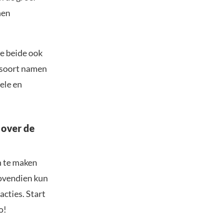
nen
ie beide ook
t soort namen
ele en
 over de
n te maken
Bovendien kun
acties. Start
o!