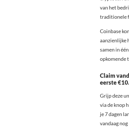
van het bedr
traditionele 
Coinbase komt
aanzienlijke
samen in één
opkomende t
Claim vand
eerste €10
Grijp deze u
via de knop h
je 7 dagen la
vandaag nog e