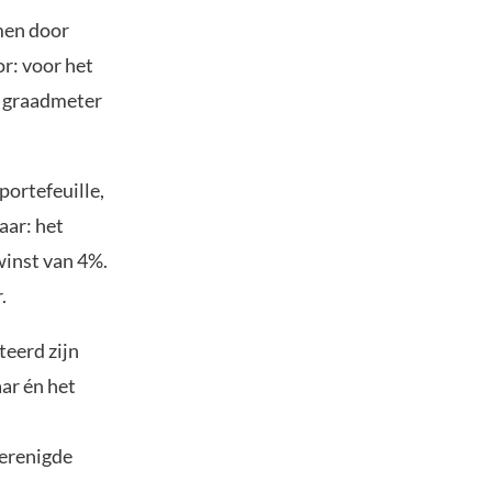
men door
r: voor het
s graadmeter
ortefeuille,
aar: het
winst van 4%.
.
teerd zijn
ar én het
Verenigde