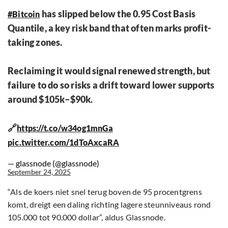
has slipped below the 0.95 Cost Basis
#Bitcoin
Quantile, a key risk band that often marks profit-
taking zones.
Reclaiming it would signal renewed strength, but
failure to do so risks a drift toward lower supports
around $105k–$90k.
🔗
https://t.co/w34og1mnGa
pic.twitter.com/1dToAxcaRA
— glassnode (@glassnode)
September 24, 2025
“Als de koers niet snel terug boven de 95 procentgrens
komt, dreigt een daling richting lagere steunniveaus rond
105.000 tot 90.000 dollar”, aldus Glassnode.