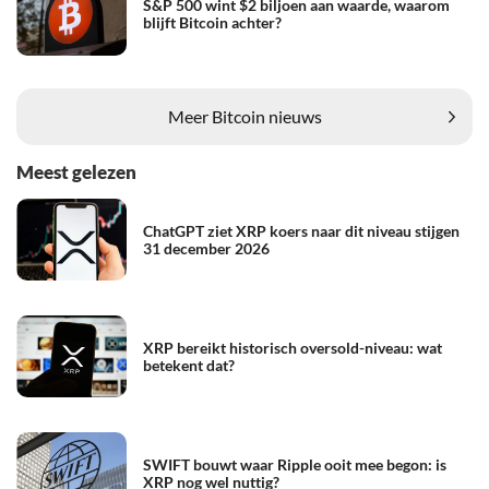
S&P 500 wint $2 biljoen aan waarde, waarom
blijft Bitcoin achter?
Meer Bitcoin nieuws
Meest gelezen
ChatGPT ziet XRP koers naar dit niveau stijgen
31 december 2026
XRP bereikt historisch oversold-niveau: wat
betekent dat?
SWIFT bouwt waar Ripple ooit mee begon: is
XRP nog wel nuttig?