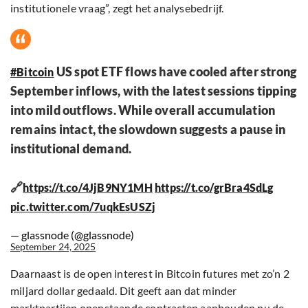
institutionele vraag”, zegt het analysebedrijf.
US spot ETF flows have cooled after strong
#Bitcoin
September inflows, with the latest sessions tipping
into mild outflows. While overall accumulation
remains intact, the slowdown suggests a pause in
institutional demand.
🔗
https://t.co/4JjB9NY1MH
https://t.co/grBra4SdLg
pic.twitter.com/7uqkEsUSZj
— glassnode (@glassnode)
September 24, 2025
Daarnaast is de open interest in Bitcoin futures met zo’n 2
miljard dollar gedaald. Dit geeft aan dat minder
marktpartijen openstaande contracten aanhouden nu de