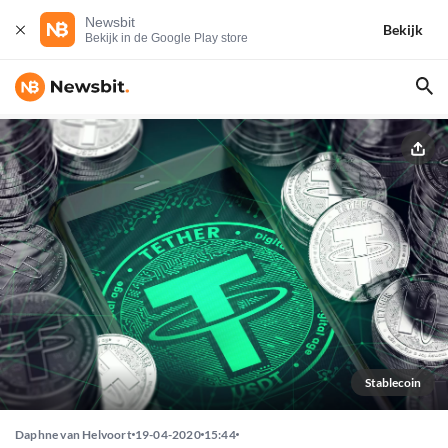
Newsbit
Bekijk
Bekijk in de Google Play store
Stablecoin
Daphne van Helvoort
19-04-2020
15:44