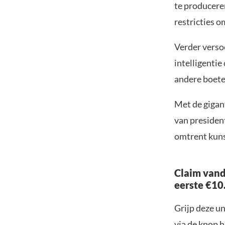
te producere
restricties o
Verder verso
intelligenti
andere boetes
Met de gigan
van preside
omtrent kuns
Claim vand
eerste €10
Grijp deze u
via de knop h