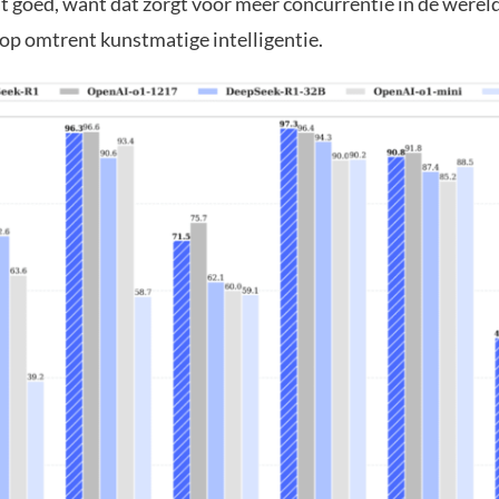
at goed, want dat zorgt voor meer concurrentie in de werel
 omtrent kunstmatige intelligentie.