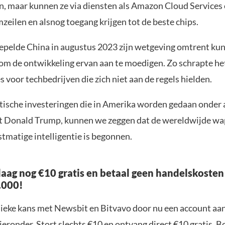
n, maar kunnen ze via diensten als Amazon Cloud Services
mzeilen en alsnog toegang krijgen tot de beste chips.
epelde China in augustus 2023 zijn wetgeving omtrent ku
e om de ontwikkeling ervan aan te moedigen. Zo schrapte he
 voor techbedrijven die zich niet aan de regels hielden.
tische investeringen die in Amerika worden gedaan onder
nt Donald Trump, kunnen we zeggen dat de wereldwijde 
tmatige intelligentie is begonnen.
aag nog €10 gratis en betaal geen handelskosten
.000!
nieke kans met Newsbit en Bitvavo door nu een account aa
ieronder. Stort slechts €10 en ontvang direct €10 gratis. 