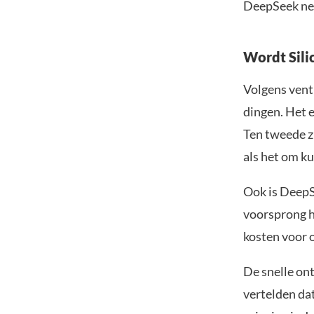
DeepSeek net
Wordt Sili
Volgens vent
dingen. Het e
Ten tweede zi
als het om ku
Ook is DeepS
voorsprong h
kosten voor 
De snelle on
vertelden da