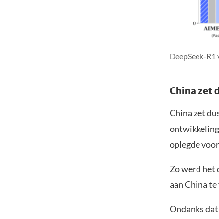
DeepSeek-R1 ve
China zet 
China zet dus
ontwikkeling
oplegde voor 
Zo werd het 
aan China te
Ondanks dat 