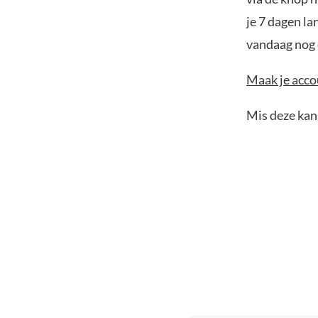
je 7 dagen la
vandaag nog e
Maak je accou
Mis deze kans