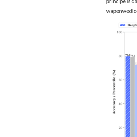
principe is d
wapenwedloop