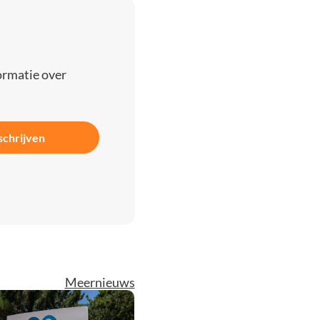
ormatie over
schrijven
Meer
nieuws