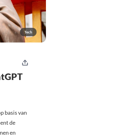
Tech
atGPT
p basis van
ment de
inen en