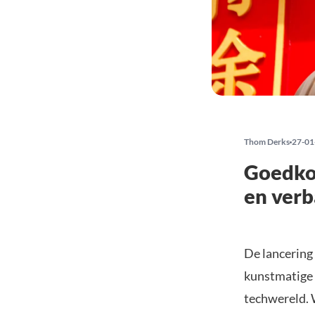
Thom Derks
27-01
Goedko
en verb
De lancering
kunstmatige i
techwereld. 