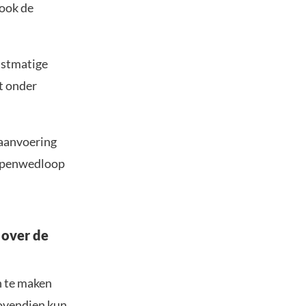
 ook de
nstmatige
t onder
 aanvoering
wapenwedloop
 over de
n te maken
Bovendien kun