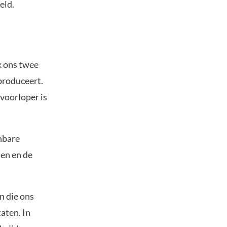
eld.
k ons twee
 produceert.
 voorloper is
nbare
en en de
n die ons
aten. In