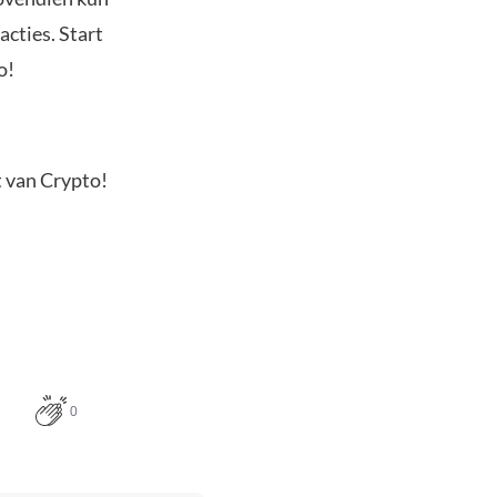
acties. Start
o!
t van Crypto!
0