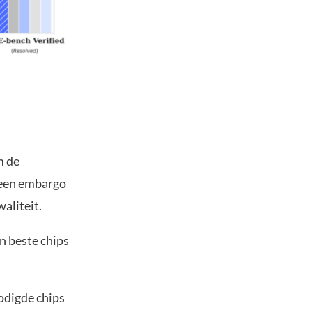
m de
 een embargo
aliteit.
 beste chips
odigde chips