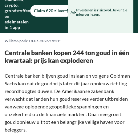
crypto,
Investeren is risicovol. Je kunt je
grondstoffen
Claim €20 zilver
Ad
inleg verliezen.
en
edelmetalen
in 1 app
Willem Spork
18-05-2026
15:21
Centrale banken kopen 244 ton goud in één
kwartaal: prijs kan exploderen
Centrale banken blijven goud inslaan en
volgens
Goldman
Sachs kan dat de goudprijs later dit jaar opnieuw richting
recordhoogtes duwen. De Amerikaanse zakenbank
verwacht dat landen hun goudreserves verder uitbreiden
vanwege oplopende geopolitieke spanningen en
onzekerheid op de financiële markten. Daarmee groeit
goud opnieuw uit tot een belangrijke veilige haven voor
beleggers.