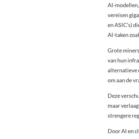
AI-modellen,
vereisen gig
en ASIC’s) di
AI-taken zoa
Grote miners,
van hun infra
alternatieve
om aan de vr
Deze verschu
maar verlaagt
strengere re
Door AI en c