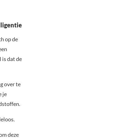
ligentie
ch op de
een
 is dat de
g over te
 je
dstoffen.
deloos.
 om deze