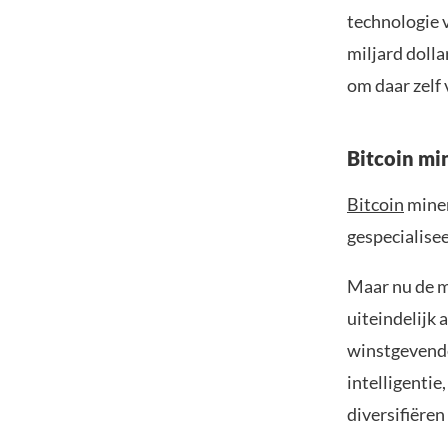
technologie 
miljard dolla
om daar zelf 
Bitcoin mi
Bitcoin
miner
gespecialise
Maar nu de m
uiteindelijk
winstgevende
intelligentie
diversifiëren