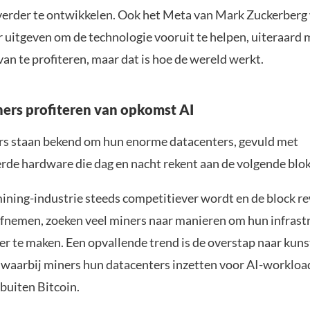
verder te ontwikkelen. Ook het Meta van Mark Zuckerberg 
r uitgeven om de technologie vooruit te helpen, uiteraard 
van te profiteren, maar dat is hoe de wereld werkt.
ners profiteren van opkomst AI
s staan bekend om hun enorme datacenters, gevuld met
erde hardware die dag en nacht rekent aan de volgende blo
ining-industrie steeds competitiever wordt en de block r
 afnemen, zoeken veel miners naar manieren om hun infrast
r te maken. Een opvallende trend is de overstap naar kun
, waarbij miners hun datacenters inzetten voor AI-workloa
 buiten Bitcoin.