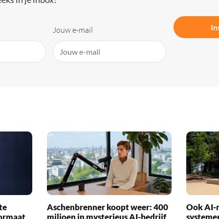
In
Jouw e-mail
te
Aschenbrenner koopt weer: 400
Ook AI-
formaat
miljoen in mysterieus AI-bedrijf
systemen