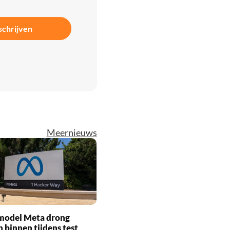
schrijven
Meer
nieuws
model Meta drong
 binnen tijdens test