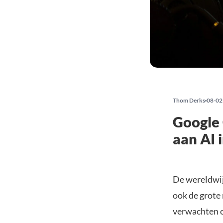
Thom Derks
08-02
Google 
aan AI 
De wereldwij
ook de grote 
verwachten o