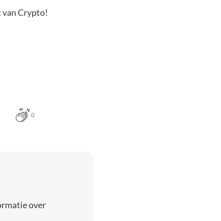
t van Crypto!
0
ormatie over