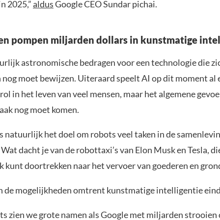
 in 2025,”
aldus
Google CEO Sundar pichai.
n pompen miljarden dollars in kunstmatige intel
uurlijk astronomische bedragen voor een technologie die zi
n nog moet bewijzen. Uiteraard speelt AI op dit moment al 
rol in het leven van veel mensen, maar het algemene gevoel
raak nog moet komen.
is natuurlijk het doel om robots veel taken in de samenlevin
Wat dacht je van de robottaxi’s van Elon Musk en Tesla, die
ok kunt doortrekken naar het vervoer van goederen en gron
jn de mogelijkheden omtrent kunstmatige intelligentie ein
ets zien we grote namen als Google met miljarden strooien