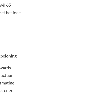
wil 65
met het idee
kbeloning.
ewards
ructuur
stmatige
ds en zo