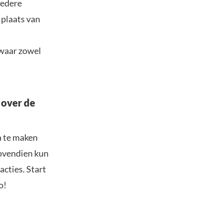
redere
 plaats van
 waar zowel
 over de
n te maken
Bovendien kun
acties. Start
o!