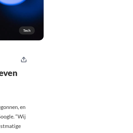
Tech
geven
egonnen, en
Google. “Wij
nstmatige