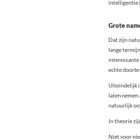
intelligentie
Grote name
Dat zijn nat
lange termij
interessante 
echte doorb
Uiteindelijk 
laten nemen. 
natuurlijk o
In theorie zi
Niet voor ni