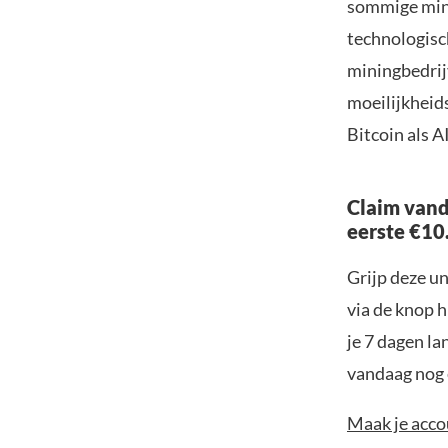
sommige mine
technologisc
miningbedrij
moeilijkheids
Bitcoin als A
Claim vand
eerste €10
Grijp deze u
via de knop h
je 7 dagen la
vandaag nog e
Maak je accou