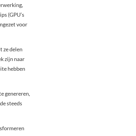
erwerking,
hips (GPU’s
ingezet voor
t ze delen
k zijn naar
eite hebben
te genereren,
 de steeds
nsformeren