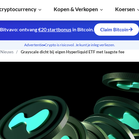
cryptocurrency
Kopen & Verkopen
Koersen
Bitvavo: ontvang
€20 startbonus
in Bitcoin.
Claim Bitcoin
Advertentie
Crypto is risicovol. Je kunt je inleg verliezen.
n Nieuws
Grayscale dicht bij eigen Hyperliquid ETF met laagste fee