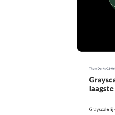
Thom Derks
02-06
Graysca
laagste
Grayscale lij