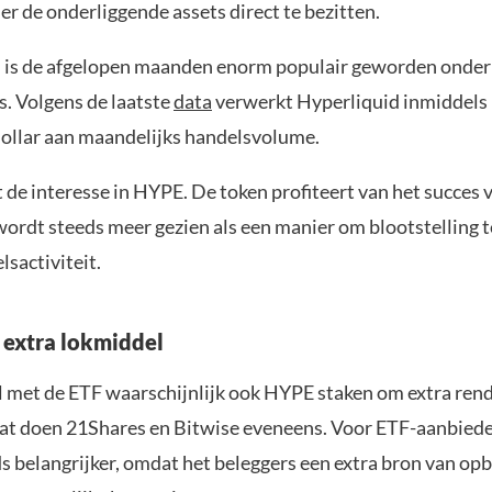
r de onderliggende assets direct te bezitten.
 is de afgelopen maanden enorm populair geworden onder
s. Volgens de laatste
data
verwerkt Hyperliquid inmiddels
dollar aan maandelijks handelsvolume.
 de interesse in HYPE. De token profiteert van het succes 
ordt steeds meer gezien als een manier om blootstelling t
sactiviteit.
s extra lokmiddel
l met de ETF waarschijnlijk ook HYPE staken om extra ren
at doen 21Shares en Bitwise eveneens. Voor ETF-aanbied
ds belangrijker, omdat het beleggers een extra bron van op