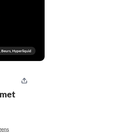
, Beurs, Hyperliquid
 met
gens