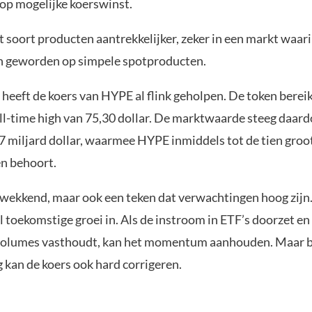
op mogelijke koerswinst.
 soort producten aantrekkelijker, zeker in een markt waar
ijn geworden op simpele spotproducten.
heeft de koers van HYPE al flink geholpen. De token bere
ll-time high van 75,30 dollar. De marktwaarde steeg daard
7 miljard dollar, waarmee HYPE inmiddels tot de tien groo
n behoort.
kwekkend, maar ook een teken dat verwachtingen hoog zijn
el toekomstige groei in. Als de instroom in ETF’s doorzet e
volumes vasthoudt, kan het momentum aanhouden. Maar b
g kan de koers ook hard corrigeren.