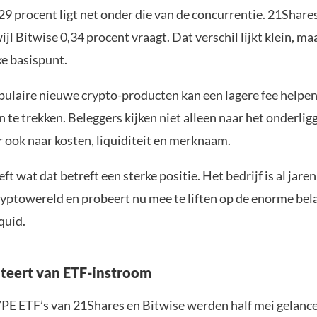
29 procent ligt net onder die van de concurrentie. 21Share
ijl Bitwise 0,34 procent vraagt. Dat verschil lijkt klein, ma
ke basispunt.
opulaire nieuwe crypto-producten kan een lagere fee helpe
te trekken. Beleggers kijken niet alleen naar het onderli
 ook naar kosten, liquiditeit en merknaam.
ft wat dat betreft een sterke positie. Het bedrijf is al jar
ryptowereld en probeert nu mee te liften op de enorme bel
quid.
teert van ETF-instroom
PE ETF’s van 21Shares en Bitwise werden half mei gelanc