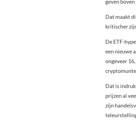
geven boven 
Dat maakt dit
kritischer z
De ETF-hype 
een nieuwe a
ongeveer 16,
cryptomunte
Dat is indru
prijzen al ve
zijn handels
teleurstellin