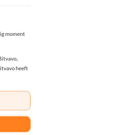
stig moment
Bitvavo,
Bitvavo heeft