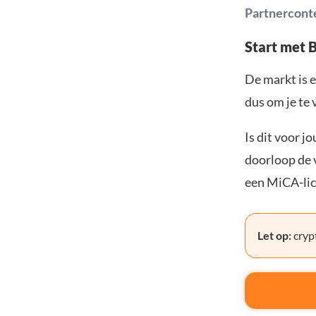
Partnercont
Start met 
De markt is e
dus om je te 
Is dit voor j
doorloop de v
een MiCA-lic
Let op:
crypt