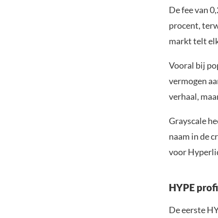
De fee van 0,
procent, terw
markt telt el
Vooral bij p
vermogen aan 
verhaal, maar
Grayscale hee
naam in de c
voor Hyperli
HYPE profi
De eerste HY