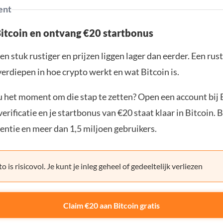
ent
Bitcoin en ontvang €20 startbonus
en stuk rustiger en prijzen liggen lager dan eerder. Een ru
verdiepen in hoe crypto werkt en wat Bitcoin is.
ou het moment om die stap te zetten? Open een account bij 
erificatie en je startbonus van €20 staat klaar in Bitcoin. 
entie en meer dan 1,5 miljoen gebruikers.
o is risicovol. Je kunt je inleg geheel of gedeeltelijk verliezen
Claim €20 aan Bitcoin gratis