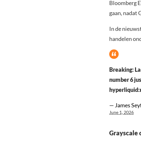
Bloomberg ET
gaan, nadat 
In de nieuws
handelen ond
Breaking: La
number 6 jus
hyperliquid
— James Seyf
June 1, 2026
Grayscale 