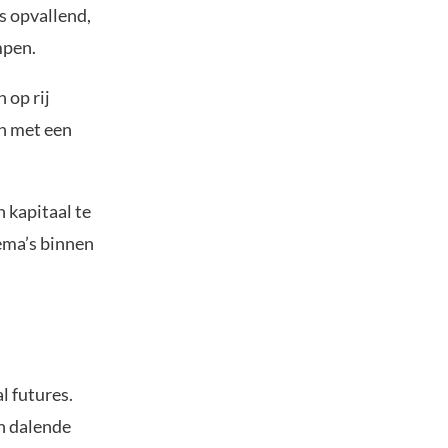
s opvallend,
mpen.
 op rij
en met een
 kapitaal te
ema’s binnen
l futures.
n dalende