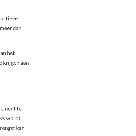
 actieve
 meer dan
van het
e krijgen aan
dement te
ers wordt
brengst kan