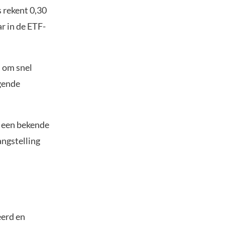
s rekent 0,30
ar in de ETF-
n om snel
ggende
en een bekende
angstelling
eerd en