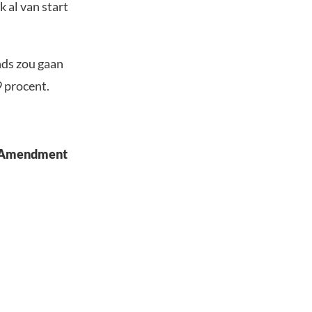
 al van start
nds zou gaan
 procent.
F. Amendment