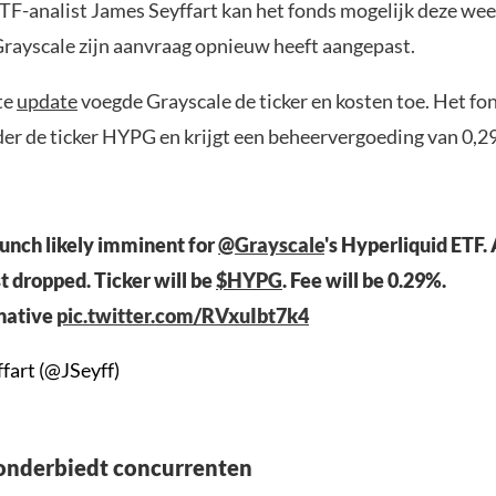
F-analist James Seyffart kan het fonds mogelijk deze week
Grayscale zijn aanvraag opnieuw heeft aangepast.
te
update
voegde Grayscale de ticker en kosten toe. Het fo
er de ticker HYPG en krijgt een beheervergoeding van 0,29
unch likely imminent for
@Grayscale
's Hyperliquid ET
t dropped. Ticker will be
$HYPG
. Fee will be 0.29%.
:native
pic.twitter.com/RVxuIbt7k4
fart (@JSeyff)
onderbiedt concurrenten