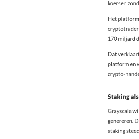
koersen zonde
Het platform
cryptotrader
170 miljard 
Dat verklaart
platform en w
crypto-handel
Staking al
Grayscale wi
genereren. D
staking stee