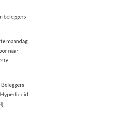
in beleggers
ikte maandag
oor naar
tste
. Beleggers
n Hyperliquid
ij