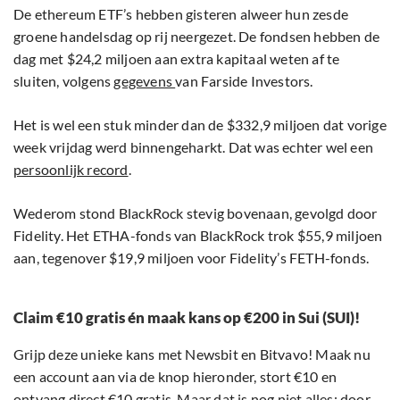
De ethereum ETF’s hebben gisteren alweer hun zesde
groene handelsdag op rij neergezet. De fondsen hebben de
dag met $24,2 miljoen aan extra kapitaal weten af te
sluiten, volgens
gegevens
van Farside Investors.
Het is wel een stuk minder dan de $332,9 miljoen dat vorige
week vrijdag werd binnengeharkt. Dat was echter wel een
persoonlijk record
.
Wederom stond BlackRock stevig bovenaan, gevolgd door
Fidelity. Het ETHA-fonds van BlackRock trok $55,9 miljoen
aan, tegenover $19,9 miljoen voor Fidelity’s FETH-fonds.
Claim €10 gratis én maak kans op €200 in Sui (SUI)!
Grijp deze unieke kans met Newsbit en Bitvavo! Maak nu
een account aan via de knop hieronder, stort €10 en
ontvang direct €10 gratis. Maar dat is nog niet alles: door