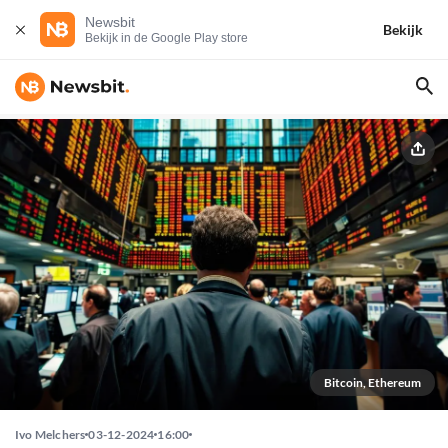
Newsbit
Bekijk
Bekijk in de Google Play store
Bitcoin, Ethereum
Ivo Melchers
03-12-2024
16:00