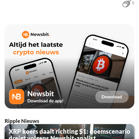
0
Ripple Nieuws
XRP koers daalt richting $1: doemscenario
dreigt volgens Newsbit-analist