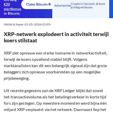
Crypto is risicovol. Je kunt
€20
Claim Bitcoin
Advertentie
je inleg verliezen.
startbonus
in Bitcoin.
Hidde Scheper
21-05-2026
21:05
XRP-netwerk explodeert in activiteit terwijl
koers stilstaat
XRP ziet opnieuw een sterke toename in netwerkactiviteit,
terwijl de koers opvallend stabiel blijft. Volgens
marktanalisten kan dit een belangrijk signaal zijn dat grote
beleggers zich opnieuw voorbereiden op een mogelijke
prijsbeweging.
Uit recente gegevens van de XRP Ledger blijkt dat zowel
het transactievolume als het betalingsverkeer in korte tijd
fors zijn gestegen. Op meerdere momenten werd bijna één
miljard XRP verplaatst via het netwerk. Daarnaast liep het