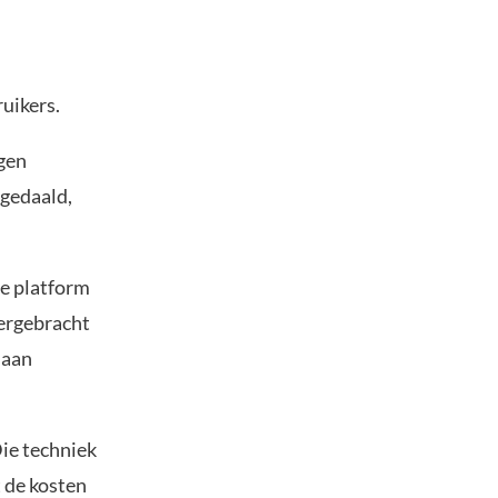
ruikers.
igen
gedaald,
se platform
dergebracht
 aan
ie techniek
 de kosten