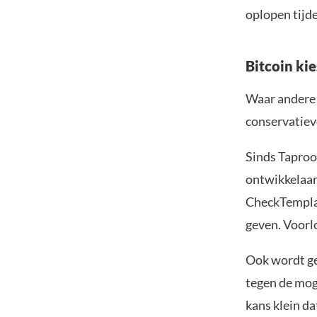
oplopen tijd
Bitcoin kie
Waar andere 
conservatiev
Sinds Taproo
ontwikkelaar
CheckTempla
geven. Voorl
Ook wordt ge
tegen de mog
kans klein d