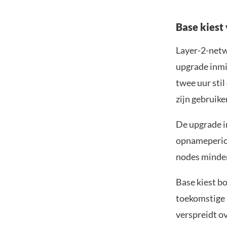
Base kiest
Layer-2-netw
upgrade inmi
twee uur sti
zijn gebruik
De upgrade i
opnameperiod
nodes minder
Base kiest b
toekomstige u
verspreidt o