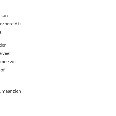
 kan
orbereid is
a.
der
e veel
rmee wil
 of
, maar zien