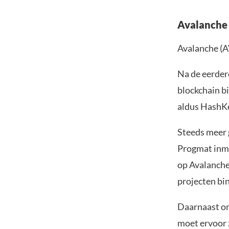
Avalanche
Avalanche (AV
Na de eerder
blockchain b
aldus HashK
Steeds meer 
Progmat inmi
op Avalanche
projecten bi
Daarnaast on
moet ervoor 