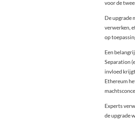
voor de twee
De upgrade m
verwerken, e
op toepassing
Een belangri
Separation (
invloed krij
Ethereum het
machtsconce
Experts verw
de upgrade we