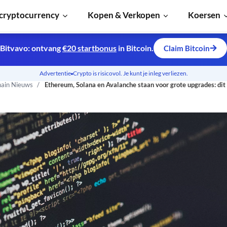
cryptocurrency
Kopen & Verkopen
Koersen
Bitvavo: ontvang
€20 startbonus
in Bitcoin.
Claim Bitcoin
Advertentie
Crypto is risicovol. Je kunt je inleg verliezen.
hain Nieuws
Ethereum, Solana en Avalanche staan voor grote upgrades: dit 