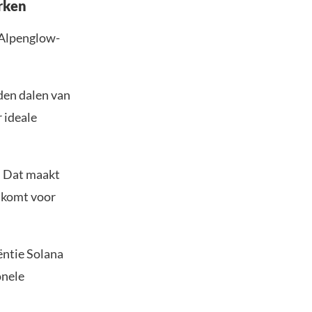
erken
 Alpenglow-
nden dalen van
 ideale
. Dat maakt
r komt voor
ëntie Solana
onele