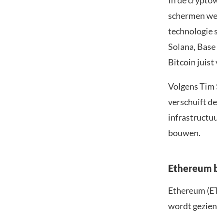
In de cryptow
schermen wer
technologie 
Solana, Base 
Bitcoin juis
Volgens Tim 
verschuift d
infrastructu
bouwen.
Ethereum b
Ethereum (ET
wordt gezien 