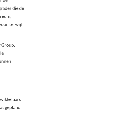
r de
rades die de
ereum,
oor, terwijl
y Group,
le
kunnen
twikkelaars
aat gepland