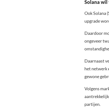
Solana wil
Ook Solana (
upgrade wor
Daardoor moet
ongeveer twa
omstandighe
Daarnaast ve
het netwerk e
gewone gebru
Volgens mark
aantrekkelij
partijen.