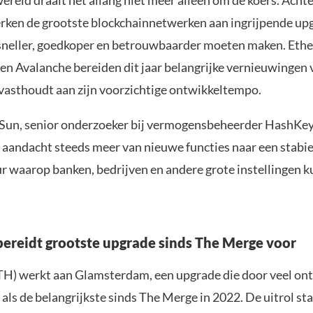
ereld draait het allang niet meer alleen om de koers. Achte
ken de grootste blockchainnetwerken aan ingrijpende upg
sneller, goedkoper en betrouwbaarder moeten maken. Eth
en Avalanche bereiden dit jaar belangrijke vernieuwingen v
t vasthoudt aan zijn voorzichtige ontwikkeltempo.
Sun, senior onderzoeker bij vermogensbeheerder HashKe
e aandacht steeds meer van nieuwe functies naar een stabie
ur waarop banken, bedrijven en andere grote instellingen 
ereidt grootste upgrade sinds The Merge voor
H) werkt aan Glamsterdam, een upgrade die door veel on
als de belangrijkste sinds The Merge in 2022. De uitrol st