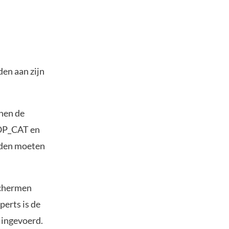
en aan zijn
nen de
 OP_CAT en
eden moeten
schermen
erts is de
 ingevoerd.