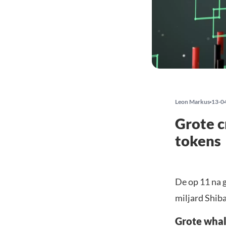
Leon Markus
13-0
Grote c
tokens
De op 11 na 
miljard Shib
Grote whal