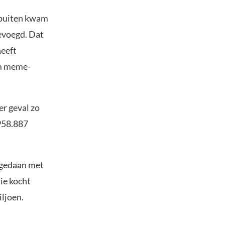
 buiten kwam
evoegd. Dat
heeft
om meme-
r geval zo
.958.887
t gedaan met
ie kocht
ljoen.