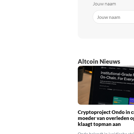
Jouw naam
Altcoin Nieuws
Cryptoproject Ondo in cr
moeder van overleden o
klaagt topman aan
Ondo belandt in juridische stri