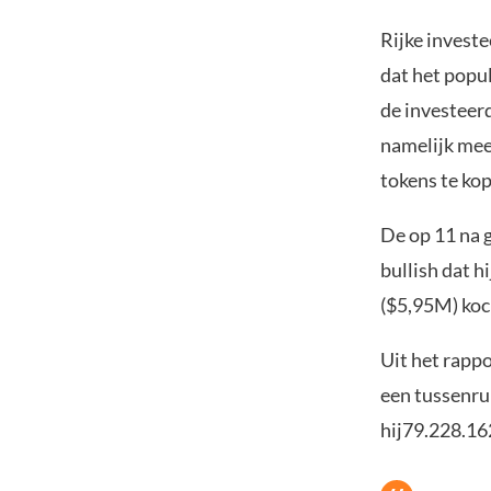
Rijke invest
dat het popu
de investeerd
namelijk mee
tokens te ko
De op 11 na 
bullish dat 
($5,95M) koch
Uit het rappo
een tussenru
hij79.228.16