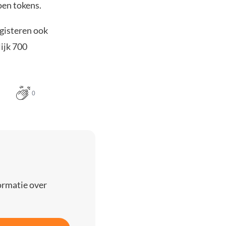
oen tokens.
gisteren ook
ijk 700
0
ormatie over