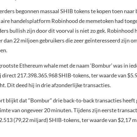
eerders begonnen massaal SHIB tokens te kopen toen naar
laire handelsplatform Robinhood de memetoken had toeg
ers bullish zijn door dit voorval is niet zo gek. Robinhood 
r dan 22 miljoen gebruikers die zeer geïnteresseerd zijn 
pen.
grootste Ethereum whale met de naam ‘Bombur’ was in iede
hij direct 217.398.365.968 SHIB-tokens, ter waarde van $5
t. Dit deed hij in drie afzonderlijke transacties.
rt blijkt dat “Bombur” drie back-to-back transacties heef
imte van ongeveer 20 minuten. Tijdens zijn eerste transact
2.513 (79,22 miljard) SHIB-tokens, ter waarde van $2,17 mi