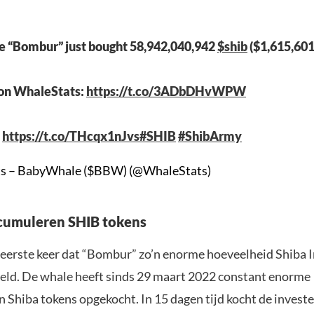
e “Bombur” just bought 58,942,040,942
$shib
($1,615,601
on WhaleStats:
https://t.co/3ADbDHvWPW
:
https://t.co/THcqx1nJvs
#SHIB
#ShibArmy
s – BabyWhale ($BBW) (@WhaleStats)
cumuleren SHIB tokens
de eerste keer dat “Bombur” zo’n enorme hoeveelheid Shiba 
eld. De whale heeft sinds 29 maart 2022 constant enorme
 Shiba tokens opgekocht. In 15 dagen tijd kocht de invest