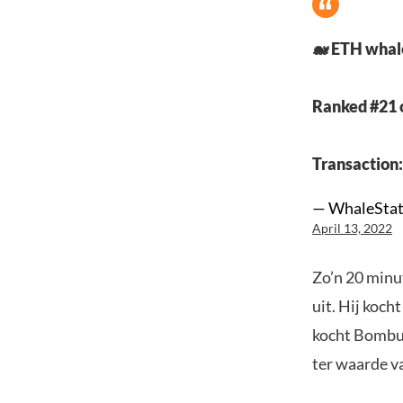
🐋 ETH whal
Ranked #21 
Transaction
— WhaleStat
April 13, 2022
Zo’n 20 minut
uit. Hij koch
kocht Bombur
ter waarde v