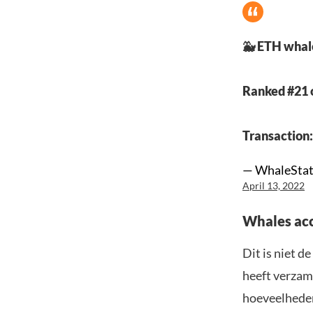
🐳 ETH whal
Ranked #21 
Transaction
— WhaleStat
April 13, 2022
Whales ac
Dit is niet 
heeft verzam
hoeveelheden