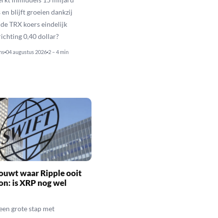
 en blijft groeien dankzij
de TRX koers eindelijk
richting 0,40 dollar?
ns
04 augustus 2026
2 – 4 min
ouwt waar Ripple ooit
n: is XRP nog wel
een grote stap met