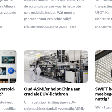
an Allman.
de accumulatiefase, waarin het grote
transacties
en zette de
geld geduldig inslaat. Wat moet er
USDT. Kan 
gebeuren voor een echte rally?
uitbreken 
in
Erik Juffermans
05 augustus 2026
2 – 4 min
Erik Jufferma
versold-
Oud-ASML’er helpt China aan
SWIFT b
t?
cruciale EUV-lichtbron
mee bego
nuttig?
ld-niveau
China zet stap richting eigen EUV-
SWIFT zet 
n mogelijke
chipmachines dankzij voormalig ASML-