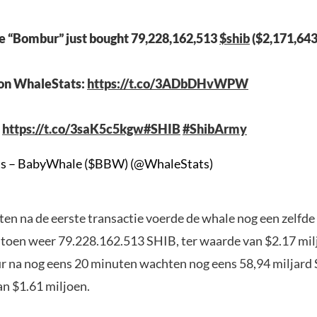
e “Bombur” just bought 79,228,162,513
$shib
($2,171,643
on WhaleStats:
https://t.co/3ADbDHvWPW
:
https://t.co/3saK5c5kgw
#SHIB
#ShibArmy
s – BabyWhale ($BBW) (@WhaleStats)
en na de eerste transactie voerde de whale nog een zelfde
t toen weer 79.228.162.513 SHIB, ter waarde van $2.17 milj
 na nog eens 20 minuten wachten nog eens 58,94 miljard 
an $1.61 miljoen.