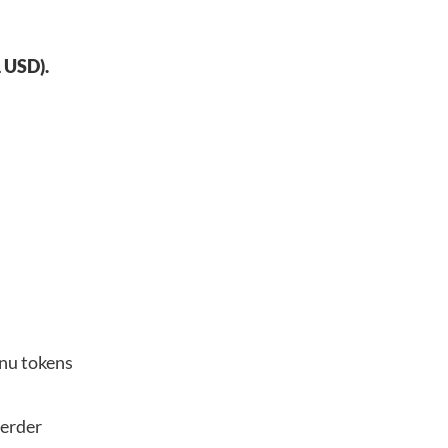
 USD).
Inu tokens
eerder