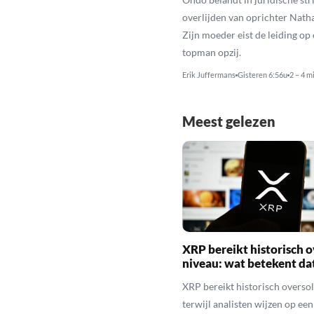
overlijden van oprichter Nath
Zijn moeder eist de leiding op 
topman opzij.
Erik Juffermans
Gisteren 6:56u
2 – 4 m
Meest gelezen
XRP bereikt historisch o
niveau: wat betekent da
XRP bereikt historisch overso
terwijl analisten wijzen op ee