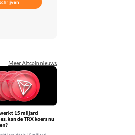
schrijven
Meer Altcoin nieuws
werkt 15 miljard
ies, kan de TRX koers nu
gen?
rkt inmiddels 15 miljard