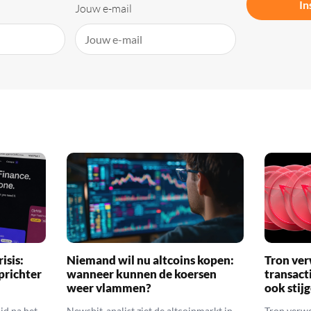
In
Jouw e-mail
isis:
Niemand wil nu altcoins kopen:
Tron ver
prichter
wanneer kunnen de koersen
transact
weer vlammen?
ook stij
jd na het
Newsbit-analist ziet de altcoinmarkt in
Tron verwe