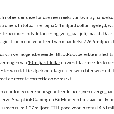
uli noteerden deze fondsen een reeks van twintig handelsd
tromen. In totaal is er bijna 5,4 miljard dollar ingelegd, w
ste periode sinds de lancering (vorig jaar juli) maakt. Daar
aginstroom ooit genoteerd van maar liefst 726,6 miljoen d
s van vermogensbeheerder BlackRock bereikte in slechts
 vermogen van
10 miljard dollar
en werd daarmee de derde 
F ter wereld. De afgelopen dagen zien we echter weer uit
et de recente correctie op de markt.
jn er ook meerdere beursgenoteerde bedrijven overgegaan
erve. SharpLink Gaming en BitMine zijn flink aan het kop
 samen ruim 1,27 miljoen ETH, goed voor in totaal 4,61 mil