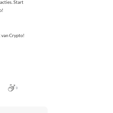
acties. Start
o!
t van Crypto!
0