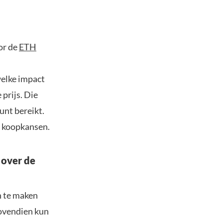
or de
ETH
welke impact
prijs. Die
unt bereikt.
s koopkansen.
 over de
n te maken
Bovendien kun