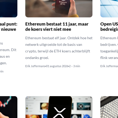
aal punt:
Ethereum bestaat 11 jaar, maar
Open US
r nieuwe
de koers viert niet mee
bedreigi
Ethereum bestaat elf jaar. Ontdek hoe het
Ethereum k
ns
netwerk uitgroeide tot de basis van
bedrijven.
ereum. Dit
crypto, terwijl de ETH koers achterblijft
toegankeli
eaus en
ondanks groei.
flink vera
gen.
Erik Juffermans
01 augustus 2026
2 – 3 min
Erik Jufferma
min