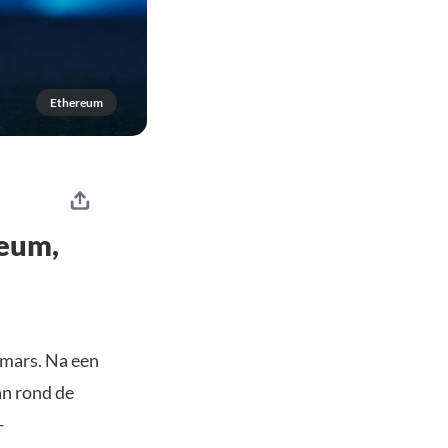
Ethereum
reum,
pmars. Na een
an rond de
-