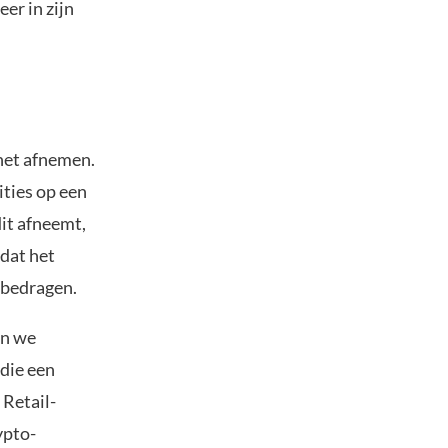
er in zijn
 het afnemen.
ities op een
dit afneemt,
 dat het
e bedragen.
en we
 die een
 Retail-
ypto-