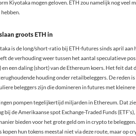
orm Kiyotaka mogen geloven. ETH zou namelijk nog veel me
 hebben.
 slaan groots ETH in
aka is de long/short-ratio bij ETH-futures sinds april aan
eft de verhouding weer tussen het aantal speculatieve pos
g) en een daling (short) van de Ethereum koers. Het feit dat 
 terughoudende houding onder retailbeleggers. De reden is
uliere beleggers zijn die domineren in futures met kleiner
lingen pompen tegelijkertijd miljarden in Ethereum. Dat zi
ug bij de Amerikaanse spot Exchange-Traded Funds (ETF’s),
nier bieden voor het grote geld om in crypto te beleggen.
s kopen hun tokens meestal niet via deze route, maar op cr