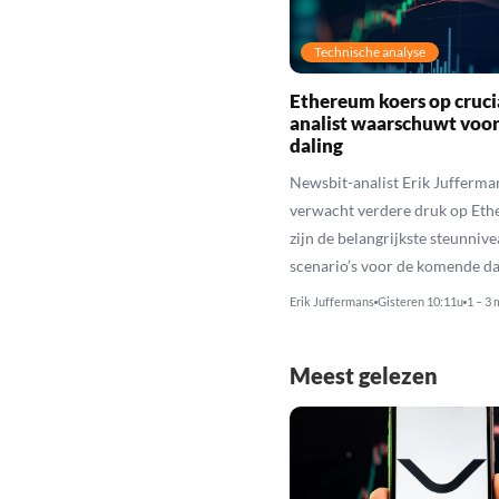
Technische analyse
Ethereum koers op cruci
analist waarschuwt voo
daling
Newsbit-analist Erik Jufferma
verwacht verdere druk op Eth
zijn de belangrijkste steunniv
scenario’s voor de komende da
Erik Juffermans
Gisteren 10:11u
1 – 3 
Meest gelezen