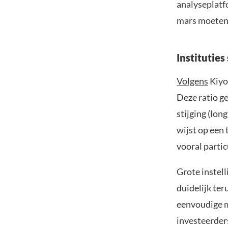
analyseplatf
mars moeten
Instituties
Volgens
Kiyot
Deze ratio ge
stijging (lon
wijst op een
vooral partic
Grote instel
duidelijk ter
eenvoudige ma
investeerder