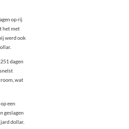
agen op rij
at het met
bij werd ook
ollar.
 251 dagen
snelst
stroom, wat
 op een
en geslagen
jard dollar.