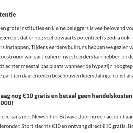
tentie
en grote instituties en kleine beleggers is veelbelovend vo
uggereert dat er nog veel opwaarts potentieel is zodra ook
ers instappen. Tijdens eerdere bullruns hebben we gezien 
toestroom van particuliere investeerders kan hebben op de 
dt echter meestal pas plaats wanneer de hype zijn hoogtep
e partijen daarentegen beschouwen koersdalingen juist al
aag nog €10 gratis en betaal geen handelskosten
.000!
nieke kans met Newsbit en Bitvavo door nu een account aa
ieronder. Stort slechts €10 en ontvang direct €10 gratis. 