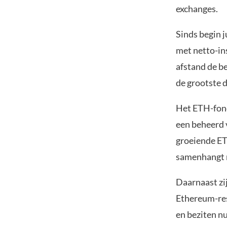
exchanges.
Sinds begin j
met netto-ins
afstand de be
de grootste d
Het ETH-fond
een beheerd
groeiende ET
samenhangt m
Daarnaast zi
Ethereum-res
en beziten nu