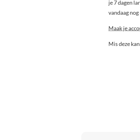
je 7 dagen la
vandaag nog e
Maak je accou
Mis deze kans