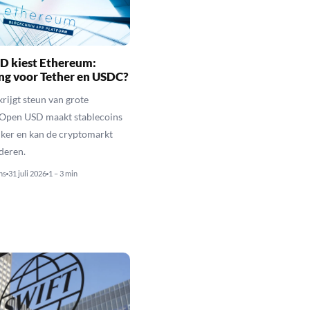
D kiest Ethereum:
ng voor Tether en USDC?
rijgt steun van grote
 Open USD maakt stablecoins
jker en kan de cryptomarkt
nderen.
ns
31 juli 2026
1 – 3 min