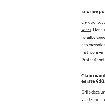
Enorme po
De kloof tuss
koers
. Het s
retailbelegg
een massale 
instroom vin
Professionel
Claim vand
eerste €10
Grijp deze u
via de knop h