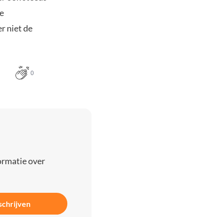
te
r niet de
0
ormatie over
schrijven