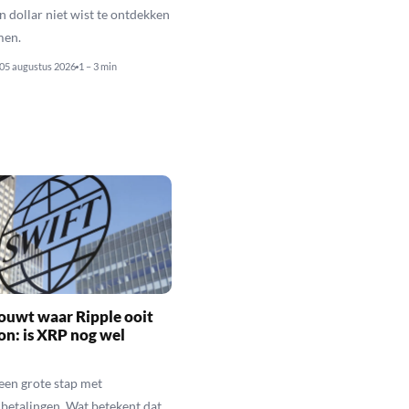
n dollar niet wist te ontdekken
men.
05 augustus 2026
1 – 3 min
ouwt waar Ripple ooit
n: is XRP nog wel
een grote stap met
betalingen. Wat betekent dat