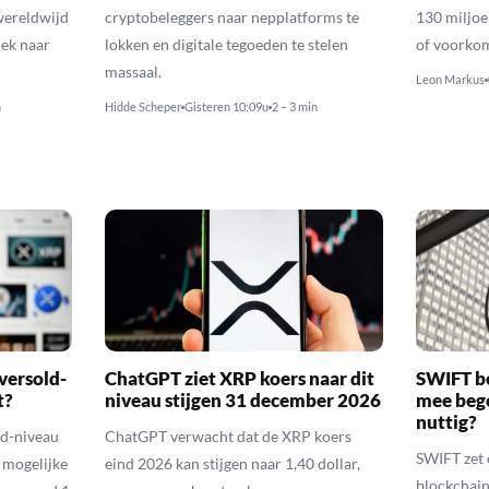
wereldwijd
cryptobeleggers naar nepplatforms te
130 miljoe
ek naar
lokken en digitale tegoeden te stelen
of voorko
massaal.
Leon Markus
n
Hidde Scheper
Gisteren 10:09u
2 – 3 min
versold-
ChatGPT ziet XRP koers naar dit
SWIFT b
t?
niveau stijgen 31 december 2026
mee bego
nuttig?
ld-niveau
ChatGPT verwacht dat de XRP koers
SWIFT zet 
n mogelijke
eind 2026 kan stijgen naar 1,40 dollar,
blockchain