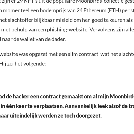
 zijn er 29 NFT’s uit de populaire Moonbirds-collectie ges
 momenteel een bodemprijs van 24 Ethereum (ETH) per s
het slachtoffer blijkbaar misleid om hen goed te keuren al
 met behulp van een phishing-website. Vervolgens zijn all
 naar de wallet van de dader.
website was opgezet met een slim contract, wat het slacht
ij zei het volgende:
had de hacker een contract gemaakt om al mijn Moonbirds
 in één keer te verplaatsen. Aanvankelijk leek alsof de t
aar uiteindelijk werden ze toch doorgezet.