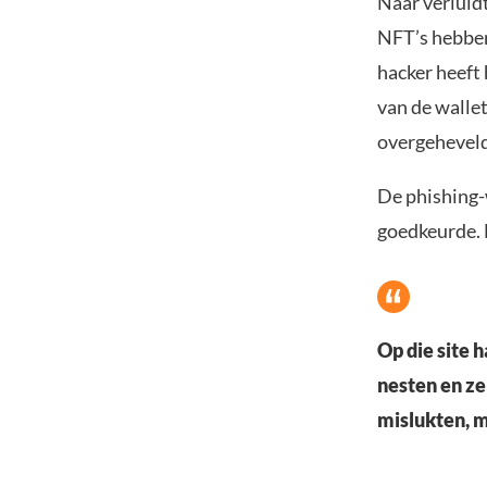
Naar verluidt
NFT’s hebben
hacker heeft 
van de wallet
overgeheveld
De phishing-
goedkeurde. H
Op die site 
nesten en ze
mislukten, m