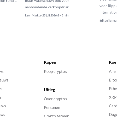
eun rond 1
maar waarschuwt ook voor
voor Rippl
aanhoudende verkoopdruk.
internatio
Leon Markus
25 juli 2026
2 – 3 min
Erik Jufferma
Kopen
Koe
uws
Koop crypto’s
Alle
ieuws
Bitc
ws
Eth
Uitleg
s
XRP
Over crypto’s
euws
Car
Personen
uws
Dog
Crypto termen