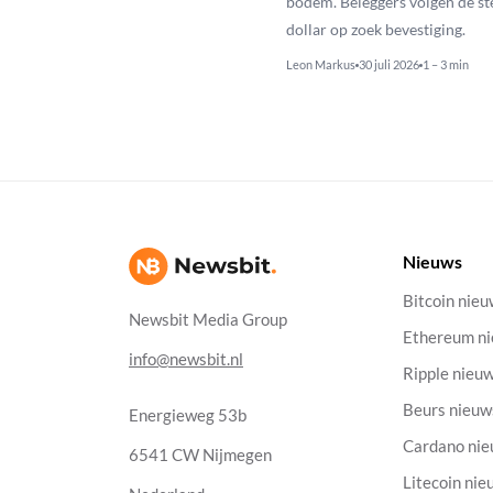
bodem. Beleggers volgen de st
dollar op zoek bevestiging.
Leon Markus
30 juli 2026
1 – 3 min
Nieuws
Bitcoin nie
Newsbit Media Group
Ethereum n
info@newsbit.nl
Ripple nieu
Beurs nieuw
Energieweg 53b
Cardano ni
6541 CW Nijmegen
Litecoin nie