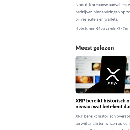
Noord-Koreaanse aanvallers 
bedrijven binnendringen op zo
privésleutels en wallets.
Hidde Scheper
14 uur geleden
3 – 7 mi
Meest gelezen
XRP bereikt historisch o
niveau: wat betekent da
XRP bereikt historisch overso
terwijl analisten wijzen op ee