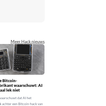
Meer Hack nieuws
 Bitcoin-
brikant waarschuwt: AI
aal lek niet
waarschuwt dat AI het
k achter een Bitcoin-hack van