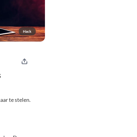
Hack
s
aar te stelen.