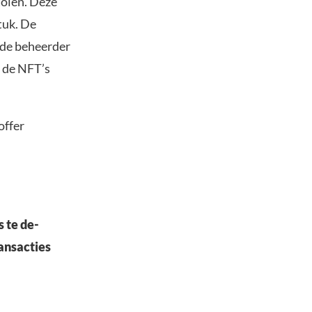
tolen. Deze
tuk. De
s de beheerder
e de NFT’s
offer
 te de-
ransacties