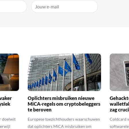
 vaker
Oplichters misbruiken nieuwe
Gehackte
ysiek
MiCA-regels om cryptobeleggers
walletfa
te beroven
zag cruci
r doelwit
Europese toezichthouders waarschuwen
Coldcard 
erwijl
dat oplichters MiCA misbruiken om
softwarele