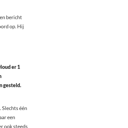
een bericht
oord op. Hij
Houd er 1
n
n gesteld.
. Slechts één
aar een
er ook steeds