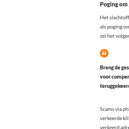
Poging om 
Het slachtoff
als poging om
zei het volge
Breng de ges
voor compens
teruggekeerd
Scams via phi
verkeerde kl
verkeerd adr