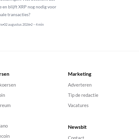
e en blijft XRP nog nodig voor
nale transacties?
ns
02 augustus 2026
2 – 4 min
rsen
Marketing
 koersen
Adverteren
oin
Tip de redactie
ereum
Vacatures
dano
Newsbit
ecoin
Contact