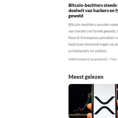
Bitcoin-bezitters steeds
doelwit van hackers en f
geweld
Bitcoin-bezitters worden vake
van hackers en fysiek geweld, t
Noord-Koreaanse aanvallers 
bedrijven binnendringen op zo
privésleutels en wallets.
Hidde Scheper
2 uur geleden
3 – 7 min
Meest gelezen