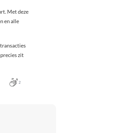
urt. Met deze
n en alle
transacties
recies zit
2