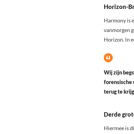
Horizon-Br
Harmony is e
vanmorgen ge
Horizon. In 
Wij zijn be
forensische 
terug te krij
Derde grot
Hiermee is di