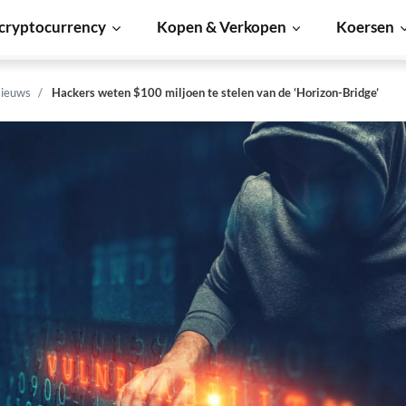
cryptocurrency
Kopen & Verkopen
Koersen
ieuws
Hackers weten $100 miljoen te stelen van de ‘Horizon-Bridge’