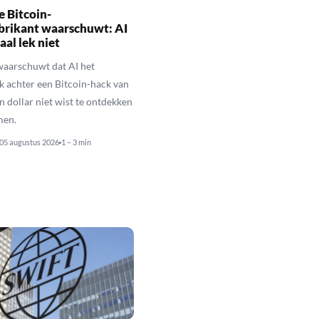
 Bitcoin-
brikant waarschuwt: AI
aal lek niet
waarschuwt dat AI het
k achter een Bitcoin-hack van
n dollar niet wist te ontdekken
men.
05 augustus 2026
1 – 3 min