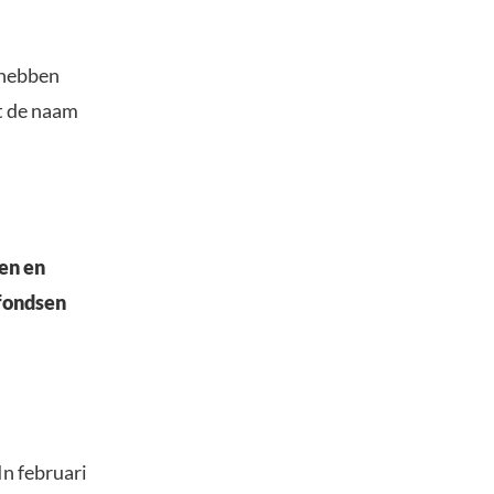
 hebben
t de naam
en en
 fondsen
In februari