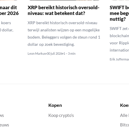
naar dit
XRP bereikt historisch oversold-
SWIFT b
ber 2026
niveau: wat betekent dat?
mee bego
nuttig?
 koers
XRP bereikt historisch oversold-niveau
SWIFT zet 
 dollar,
terwijl analisten wijzen op een mogelijke
blockchain
bodem. Beleggers volgen de steun rond 1
voor Rippl
dollar op zoek bevestiging.
internatio
Leon Markus
30 juli 2026
1 – 3 min
Erik Jufferma
Kopen
Koe
uws
Koop crypto’s
Alle
ieuws
Bitc