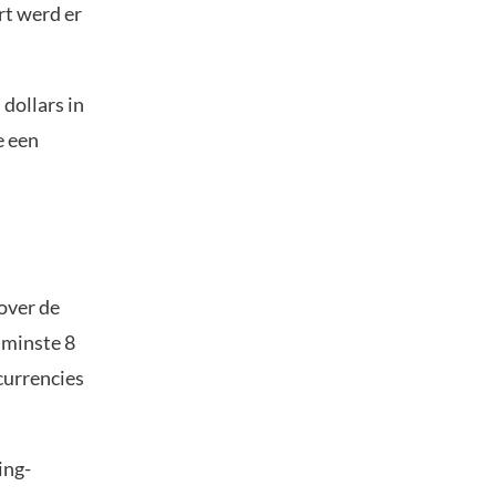
rt werd er
dollars in
e een
 over de
n minste 8
currencies
ing-