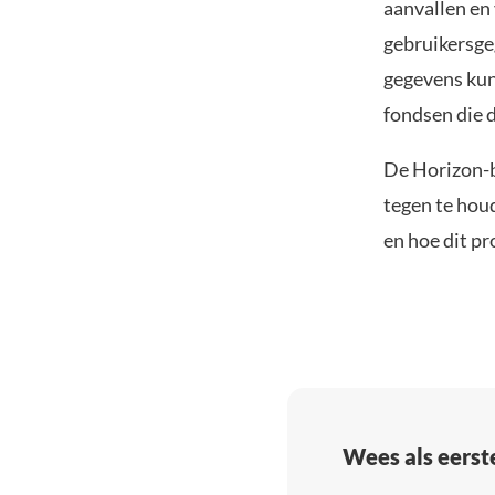
aanvallen en
gebruikersge
gegevens kun
fondsen die 
De Horizon-b
tegen te hou
en hoe dit p
Wees als eerst