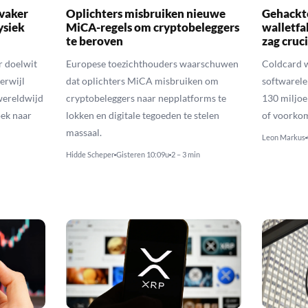
 vaker
Oplichters misbruiken nieuwe
Gehackte
ysiek
MiCA-regels om cryptobeleggers
walletfa
te beroven
zag cruci
r doelwit
Europese toezichthouders waarschuwen
Coldcard 
erwijl
dat oplichters MiCA misbruiken om
softwarele
wereldwijd
cryptobeleggers naar nepplatforms te
130 miljoe
ek naar
lokken en digitale tegoeden te stelen
of voorko
massaal.
Leon Markus
Hidde Scheper
Gisteren 10:09u
2 – 3 min