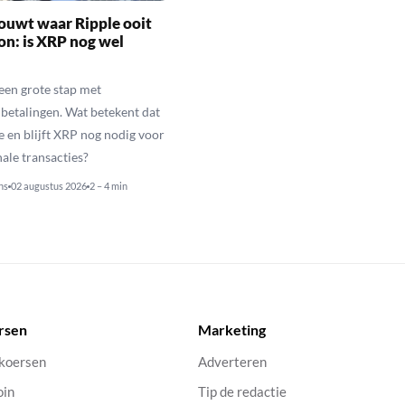
ouwt waar Ripple ooit
n: is XRP nog wel
een grote stap met
betalingen. Wat betekent dat
e en blijft XRP nog nodig voor
nale transacties?
ns
02 augustus 2026
2 – 4 min
rsen
Marketing
 koersen
Adverteren
oin
Tip de redactie