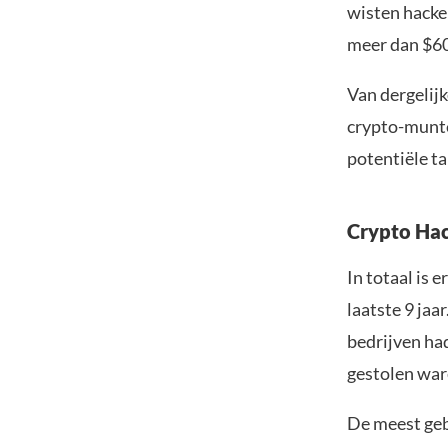
wisten hacke
meer dan $60
Van dergelij
crypto-munte
potentiële ta
Crypto Hac
In totaal is 
laatste 9 jaa
bedrijven ha
gestolen ware
De meest geb