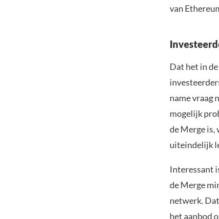
van Ethereum 
Investeerd
Dat het in de
investeerder
name vraag n
mogelijk pro
de Merge is, 
uiteindelijk l
Interessant i
de Merge min
netwerk. Dat 
het aanbod o