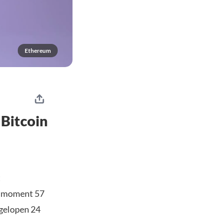
Ethereum
Bitcoin
t
t moment 57
fgelopen 24