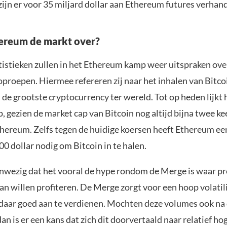
 zijn er voor 35 miljard dollar aan Ethereum futures verhan
ereum de markt over?
atistieken zullen in het Ethereum kamp weer uitspraken ove
oproepen. Hiermee refereren zij naar het inhalen van Bitco
de grootste cryptocurrency ter wereld. Tot op heden lijkt 
p, gezien de market cap van Bitcoin nog altijd bijna twee kee
Ethereum. Zelfs tegen de huidige koersen heeft Ethereum ee
0 dollar nodig om Bitcoin in te halen.
anwezig dat het vooral de hype rondom de Merge is waar pr
n willen profiteren. De Merge zorgt voor een hoop volatilit
daar goed aan te verdienen. Mochten deze volumes ook na
an is er een kans dat zich dit doorvertaald naar relatief h