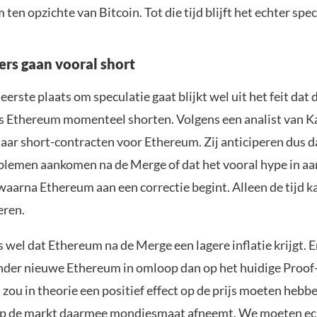
ten opzichte van Bitcoin. Tot die tijd blijft het echter spe
ers gaan vooral short
 eerste plaats om speculatie gaat blijkt wel uit het feit dat
s Ethereum momenteel shorten. Volgens een analist van Ka
aar short-contracten voor Ethereum. Zij anticiperen dus d
blemen aankomen na de Merge of dat het vooral hype in aa
waarna Ethereum aan een correctie begint. Alleen de tijd k
eren.
s wel dat Ethereum na de Merge een lagere inflatie krijgt. 
der nieuwe Ethereum in omloop dan op het huidige Proo
zou in theorie een positief effect op de prijs moeten hebb
p de markt daarmee mondjesmaat afneemt. We moeten ech