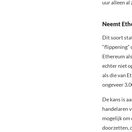
uur alleen al
Neemt Eth
Dit soort st
“flippening” 
Ethereum als 
echter niet o
als die van 
ongeveer 3.00
De kans is a
handelaren va
mogelijk om 
doorzetten, d