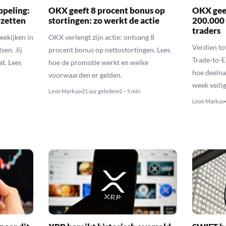
ppeling:
OKX geeft 8 procent bonus op
OKX geef
rzetten
stortingen: zo werkt de actie
200.000
traders
eekijken in
OKX verlengt zijn actie: ontvang 8
Verdien t
sen. Jij
procent bonus op nettostortingen. Lees
Trade-to-E
t. Lees
hoe de promotie werkt en welke
hoe deelna
voorwaarden er gelden.
week veilig
Leon Markus
21 uur geleden
2 – 5 min
Leon Markus