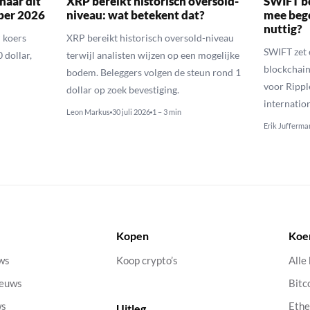
naar dit
XRP bereikt historisch oversold-
SWIFT b
ber 2026
niveau: wat betekent dat?
mee bego
nuttig?
 koers
XRP bereikt historisch oversold-niveau
SWIFT zet 
 dollar,
terwijl analisten wijzen op een mogelijke
blockchain
bodem. Beleggers volgen de steun rond 1
voor Rippl
dollar op zoek bevestiging.
internatio
Leon Markus
30 juli 2026
1 – 3 min
Erik Jufferma
Kopen
Koe
uws
Koop crypto’s
Alle
ieuws
Bitc
ws
Eth
Uitleg