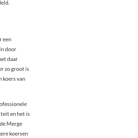
deld.
r een
in door
het daar
r zo groot is
n koers van
ofessionele
eit en het is
 de Merge
ogere koersen