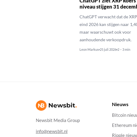
ChatGPT ziet XRP koers 
niveau stijgen 31 decem
ChatGPT verwacht dat de XRP
eind 2026 kan stijgen naar 1,40
maar waarschuwt ook voor
aanhoudende verkoopdruk.
Leon Markus
25 juli 2026
2 – 3 min
Nieuws
Bitcoin nie
Newsbit Media Group
Ethereum n
info@newsbit.nl
Ripple nieu