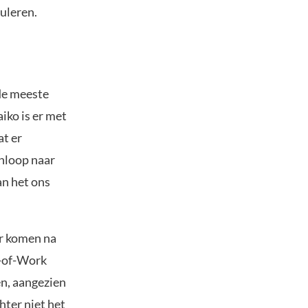
culeren.
 de meeste
iko is er met
at er
nloop naar
an het ons
Er komen na
f-of-Work
en, aangezien
ter niet het