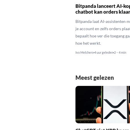
Bitpanda lanceert AI-ko
chatbot kan orders klaa
Bitpanda laat AI-assistenten m
je account en zelfs orders plaat
bepaalt hoe ver die toegang gaa
hoe het werkt.
Ivo Melchers
4 uur geleden
2 – 4 min
Meest gelezen