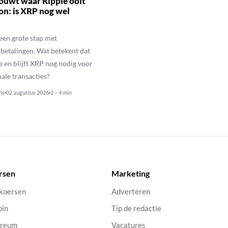
ouwt waar Ripple ooit
n: is XRP nog wel
een grote stap met
betalingen. Wat betekent dat
e en blijft XRP nog nodig voor
nale transacties?
ns
02 augustus 2026
2 – 4 min
rsen
Marketing
 koersen
Adverteren
oin
Tip de redactie
ereum
Vacatures