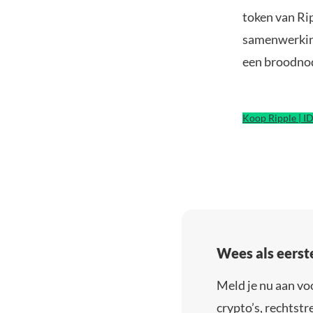
token van Ri
samenwerking 
een broodnodi
Koop Ripple | I
Wees als eerst
Meld je nu aan vo
crypto’s, rechtstre