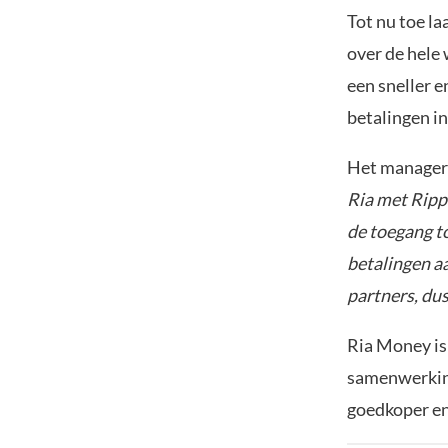
Tot nu toe la
over de hele 
een sneller e
betalingen in
Het manager 
Ria met Ripp
de toegang to
betalingen aa
partners, dus 
Ria Money is 
samenwerkin
goedkoper en