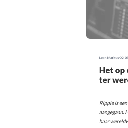
Leon Markus
02-0
Het op 
ter wer
Ripple is ee
aangegaan. H
haar wereldw