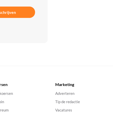
schrijven
rsen
Marketing
 koersen
Adverteren
oin
Tip de redactie
ereum
Vacatures