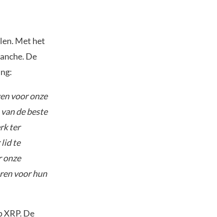
elen. Met het
ranche. De
ing:
gen voor onze
 van de beste
rk ter
lid te
r onze
eren voor hun
p XRP. De