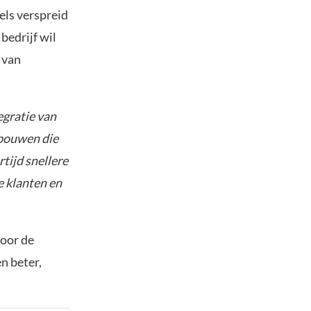
els verspreid
bedrijf wil
 van
egratie van
 bouwen die
tijd snellere
e klanten en
Door de
n beter,