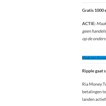
Gratis 1000 
ACTIE:
Maak 
geen handels
op de onders
Maak een Accou
Ripple gaat
Ria Money Tr
betalingen te
landen actief