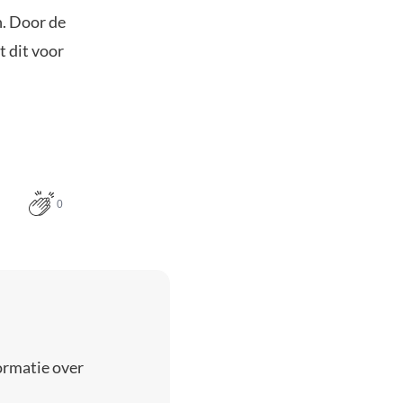
n. Door de
t dit voor
0
ormatie over