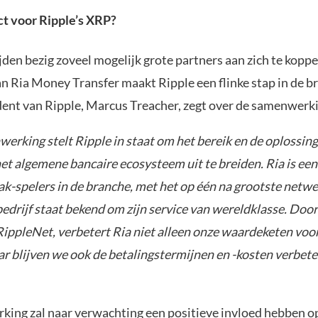
ect voor Ripple’s XRP?
tijden bezig zoveel mogelijk grote partners aan zich te kopp
n Ria Money Transfer maakt Ripple een flinke stap in de b
dent van Ripple, Marcus Treacher, zegt over de samenwerk
erking stelt Ripple in staat om het bereik en de oplossin
et algemene bancaire ecosysteem uit te breiden. Ria is een
k-spelers in de branche, met het op één na grootste netwe
edrijf staat bekend om zijn service van wereldklasse. Door 
ippleNet, verbetert Ria niet alleen onze waardeketen voo
ar blijven we ook de betalingstermijnen en -kosten verbet
ing zal naar verwachting een positieve invloed hebben o