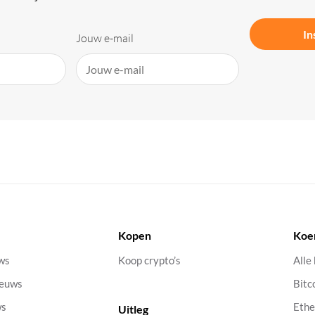
In
Jouw e-mail
Kopen
Koe
uws
Koop crypto’s
Alle
ieuws
Bitc
ws
Eth
Uitleg