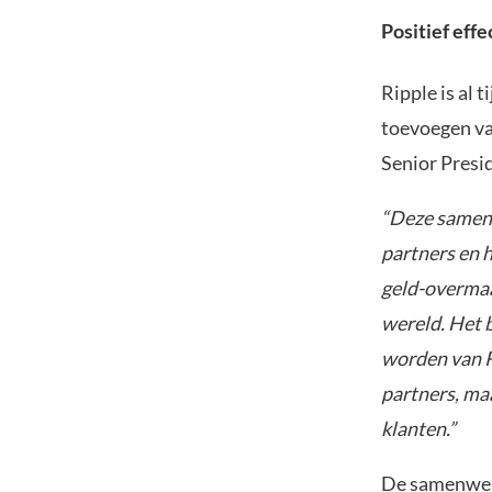
Positief eff
Ripple is al 
toevoegen va
Senior Presi
“Deze samenw
partners en h
geld-overmaa
wereld. Het b
worden van R
partners, ma
klanten.”
De samenwerk