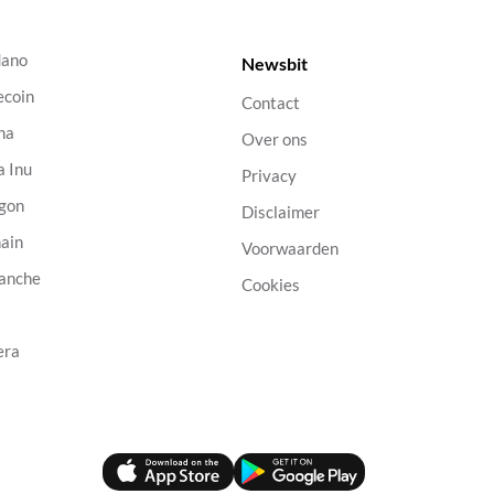
dano
Newsbit
ecoin
Contact
na
Over ons
a Inu
Privacy
gon
Disclaimer
ain
Voorwaarden
anche
Cookies
B
era