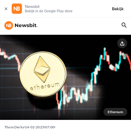
Newsbit
Bekijk
Bekijk in de Google Play store
Ethereum
Thom Derks
14-02-2025
07:00