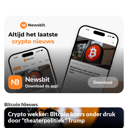
Bitcoin Nieuws
Crypto wekker: Bitcoin koers onder druk
door “theaterpolitiek” Trump