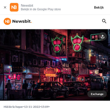
Newsbit
Bekijk
Bekijk in de Google Play store
Exchange
Hidde Scheper
13-11-2022
15:09