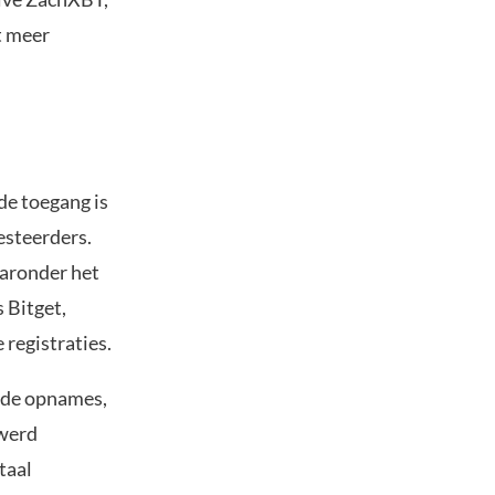
t meer
de toegang is
esteerders.
aronder het
 Bitget,
 registraties.
n de opnames,
 werd
taal