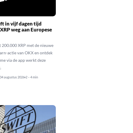
t in vijf dagen tijd
 XRP weg aan Europese
ot 200.000 XRP met de nieuwe
arn-actie van OKX en ontdek
me via de app werkt deze
.
04 augustus 2026
2 – 4 min