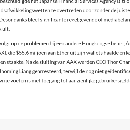
3 beschuldigde het Japanse Financial Services Agency BitFo
ndsafwikkelingswetten te overtreden door zonder de juiste 
 Desondanks bleef significante regelgevende of mediabelan
 uit.
 volgt op de problemen bij een andere Hongkongse beurs, 
), die $55,6 miljoen aan Ether uit zijn wallets haalde en k
eiten staakte. Na de sluiting van AAX werden CEO Thor Cha
aoming Liang gearresteerd, terwijl de nog niet geïdentifi
vrije voeten is met toegang tot aanzienlijke gebruikersgeld