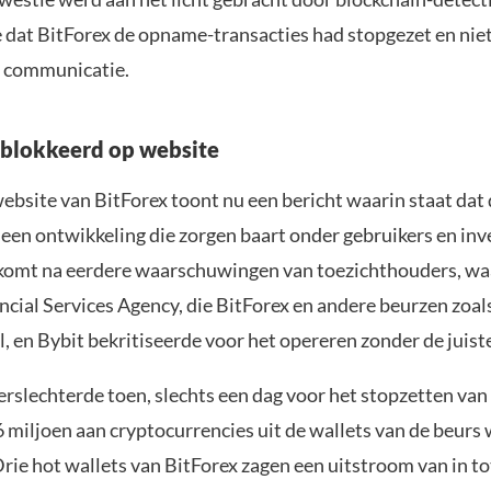
 dat BitForex de opname-transacties had stopgezet en nie
p communicatie.
blokkeerd op website
website van BitForex toont nu een bericht waarin staat dat 
 een ontwikkeling die zorgen baart onder gebruikers en inv
 komt na eerdere waarschuwingen van toezichthouders, wa
cial Services Agency, die BitForex en andere beurzen zoals
en Bybit bekritiseerde voor het opereren zonder de juiste
verslechterde toen, slechts een dag voor het stopzetten va
 miljoen aan cryptocurrencies uit de wallets van de beurs
rie hot wallets van BitForex zagen een uitstroom van in to