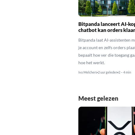
Bitpanda lanceert AI-ko
chatbot kan orders klaa
Bitpanda laat AI-assistenten m
je account en zelfs orders plaat
bepaalt hoe ver die toegang gaa
hoe het werkt.
Ivo Melchers
2 uur geleden
2 – 4 min
Meest gelezen