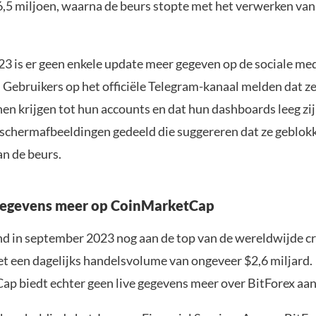
,5 miljoen, waarna de beurs stopte met het verwerken van
23 is er geen enkele update meer gegeven op de sociale me
 Gebruikers op het officiële Telegram-kanaal melden dat z
en krijgen tot hun accounts en dat hun dashboards leeg z
 schermafbeeldingen gedeeld die suggereren dat ze geblokk
an de beurs.
 gegevens meer op CoinMarketCap
nd in september 2023 nog aan de top van de wereldwijde c
t een dagelijks handelsvolume van ongeveer $2,6 miljard.
p biedt echter geen live gegevens meer over BitForex aan