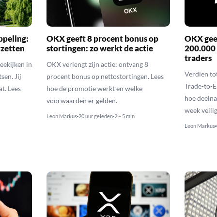
ppeling:
OKX geeft 8 procent bonus op
OKX geef
rzetten
stortingen: zo werkt de actie
200.000
traders
eekijken in
OKX verlengt zijn actie: ontvang 8
Verdien t
sen. Jij
procent bonus op nettostortingen. Lees
Trade-to-E
t. Lees
hoe de promotie werkt en welke
hoe deelna
voorwaarden er gelden.
week veilig
Leon Markus
20 uur geleden
2 – 5 min
Leon Markus