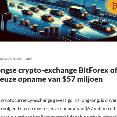
02-2024
16:48
1 - 3 min
gse crypto-exchange BitForex of
ieuze opname van $57 miljoen
n cryptocurrency-exchange gevestigd in Hongkong, is onve
an volgend op een mysterieuze opname van $57 miljoen uit 
kwestie werd aan het licht gebracht door blockchain-detec