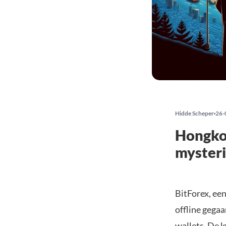
Hidde Scheper
26-
Hongkon
myster
BitForex, ee
offline gega
wallets. De 