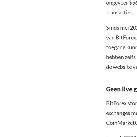
ongeveer $56
transacties.
Sinds mei 20
van BitForex.
toegang kunn
hebben zelfs
de website v
Geen live
BitForex sto
exchanges me
CoinMarketCa