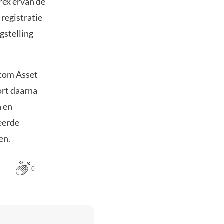
rex ervan de
registratie
gstelling
Atom Asset
ort daarna
n en
ceerde
en.
0