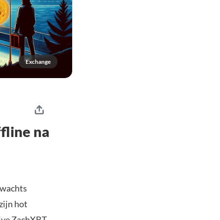
Exchange
fline na
rwachts
zijn hot
tive ZachXBT,