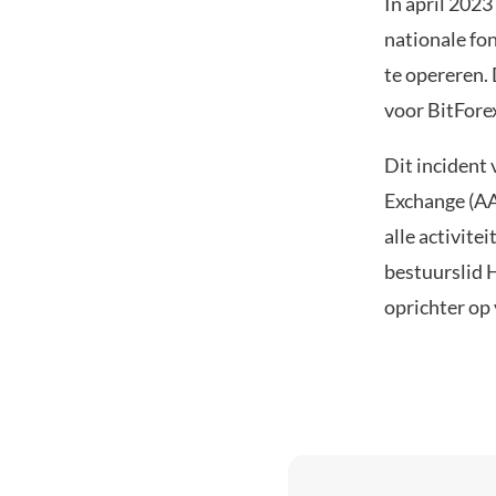
In april 202
nationale fo
te opereren.
voor BitForex
Dit incident
Exchange (AAX
alle activit
bestuurslid H
oprichter op 