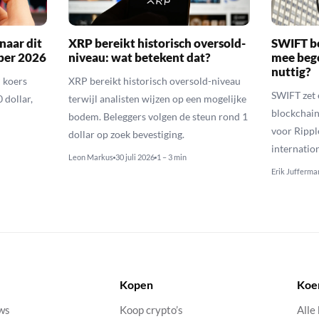
naar dit
XRP bereikt historisch oversold-
SWIFT b
ber 2026
niveau: wat betekent dat?
mee bego
nuttig?
 koers
XRP bereikt historisch oversold-niveau
SWIFT zet 
 dollar,
terwijl analisten wijzen op een mogelijke
blockchain
bodem. Beleggers volgen de steun rond 1
voor Rippl
dollar op zoek bevestiging.
internatio
Leon Markus
30 juli 2026
1 – 3 min
Erik Jufferma
Kopen
Koe
uws
Koop crypto’s
Alle