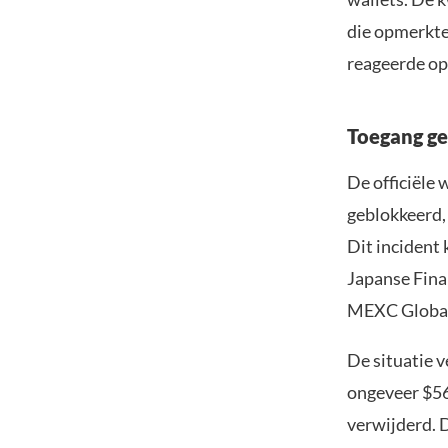
die opmerkte
reageerde o
Toegang ge
De officiële 
geblokkeerd,
Dit incident
Japanse Finan
MEXC Global, 
De situatie 
ongeveer $56
verwijderd. D