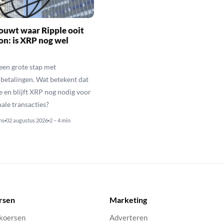
ouwt waar Ripple ooit
n: is XRP nog wel
een grote stap met
betalingen. Wat betekent dat
e en blijft XRP nog nodig voor
nale transacties?
ns
02 augustus 2026
2 – 4 min
rsen
Marketing
 koersen
Adverteren