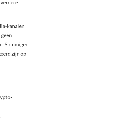
 verdere
dia-kanalen
e geen
ijn. Sommigen
eerd zijn op
rypto-
.