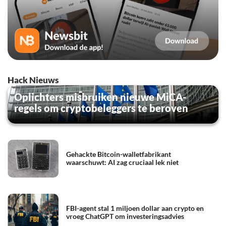
Hack Nieuws
Oplichters misbruiken nieuwe MiCA-
regels om cryptobeleggers te beroven
Gehackte Bitcoin-walletfabrikant
waarschuwt: AI zag cruciaal lek niet
FBI-agent stal 1 miljoen dollar aan crypto en
vroeg ChatGPT om investeringsadvies