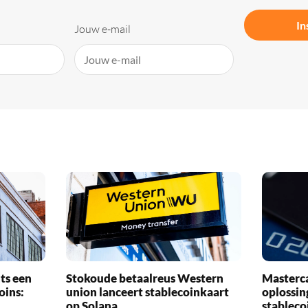
In
Jouw e-mail
ts een
Stokoude betaalreus Western
Masterca
oins:
union lanceert stablecoinkaart
oplossin
op Solana
stableco