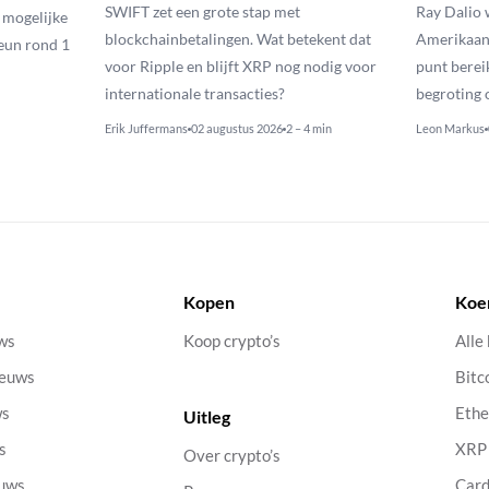
SWIFT zet een grote stap met
Ray Dalio
n mogelijke
blockchainbetalingen. Wat betekent dat
Amerikaans
eun rond 1
voor Ripple en blijft XRP nog nodig voor
punt berei
internationale transacties?
begroting o
Erik Juffermans
02 augustus 2026
2 – 4 min
Leon Markus
Kopen
Koe
uws
Koop crypto’s
Alle
ieuws
Bitc
ws
Eth
Uitleg
s
XRP
Over crypto’s
euws
Car