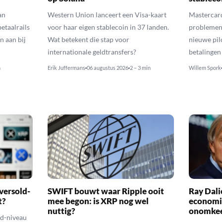
an
Western Union lanceert een Visa-kaart
Mastercard
etaalrails
voor haar eigen stablecoin in 37 landen.
problemen 
n aan bij
Wat betekent die stap voor
nieuwe pil
internationale geldtransfers?
betalingen
n
Erik Juffermans
06 augustus 2026
2 – 3 min
Willem Spork
versold-
SWIFT bouwt waar Ripple ooit
Ray Dal
t?
mee begon: is XRP nog wel
economi
nuttig?
onomkee
ld-niveau