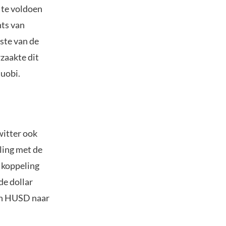
m te voldoen
nts van
ste van de
zaakte dit
Huobi.
witter ook
ling met de
e koppeling
de dollar
van HUSD naar