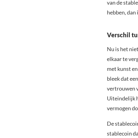
van de stable
hebben, dan i
Verschil t
Nu is het nie
elkaar te ver
met kunst en
bleek dat ee
vertrouwen v
Uiteindelijk 
vermogen do
De stablecoi
stablecoin da