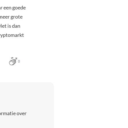
ar een goede
 meer grote
Het is dan
 cryptomarkt
0
ormatie over