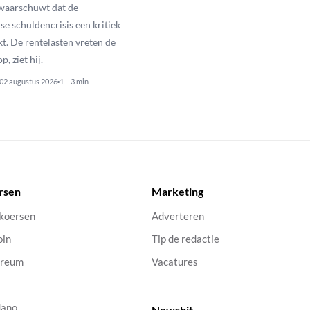
 waarschuwt dat de
e schuldencrisis een kritiek
kt. De rentelasten vreten de
p, ziet hij.
02 augustus 2026
1 – 3 min
rsen
Marketing
 koersen
Adverteren
oin
Tip de redactie
ereum
Vacatures
dano
Newsbit