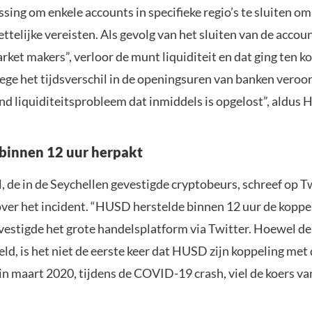
ssing om enkele accounts in specifieke regio’s te sluiten o
ttelijke vereisten. Als gevolg van het sluiten van de accou
et makers”, verloor de munt liquiditeit en dat ging ten ko
ege het tijdsverschil in de openingsuren van banken veroor
d liquiditeitsprobleem dat inmiddels is opgelost”, aldus 
binnen 12 uur herpakt
, de in de Seychellen gevestigde cryptobeurs, schreef op T
over het incident. “HUSD herstelde binnen 12 uur de koppe
evestigde het grote handelsplatform via Twitter. Hoewel d
eld, is het niet de eerste keer dat HUSD zijn koppeling met 
 in maart 2020, tijdens de COVID-19 crash, viel de koers 