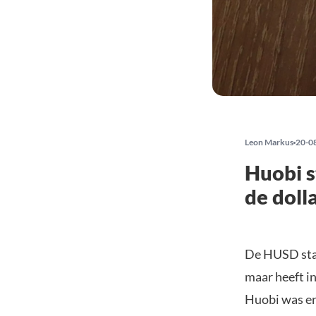
Leon Markus
20-0
Huobi 
de doll
De HUSD stab
maar heeft i
Huobi was er 