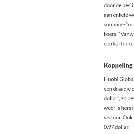
door de besli
aan enkele we
sommige “mark
koers. “Vanw
een kortduren
Koppeling 
Huobi Global
een draadje 
dollar”, zo b
weer is herst
verloor. Ook
0,97 dollar.