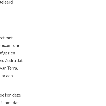
geleerd
rect met
lecoin, die
af gezien
n. Zodra dat
van Terra.
lar aan
Hoe kon deze
lf komt dat