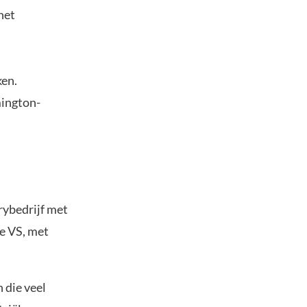
het
ken.
mington-
rybedrijf met
de VS, met
 die veel