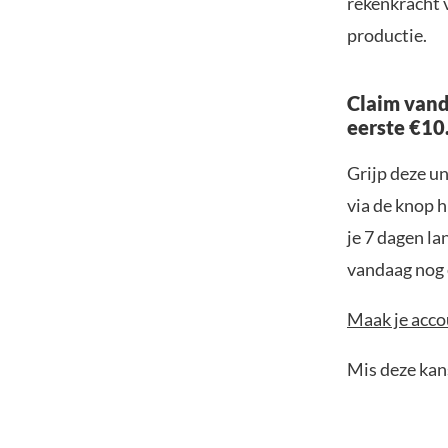
rekenkracht v
productie.
Claim vand
eerste €10
Grijp deze u
via de knop h
je 7 dagen la
vandaag nog e
Maak je accou
Mis deze kans