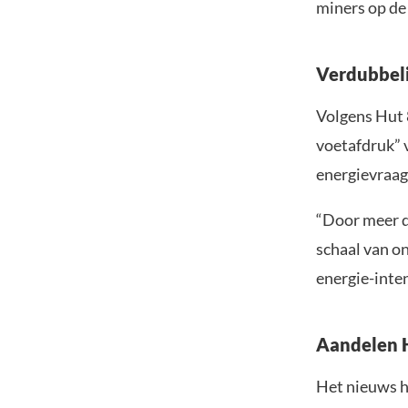
miners op de
Verdubbeli
Volgens Hut 
voetafdruk” v
energievraag.
“Door meer d
schaal van o
energie-inte
Aandelen H
Het nieuws h