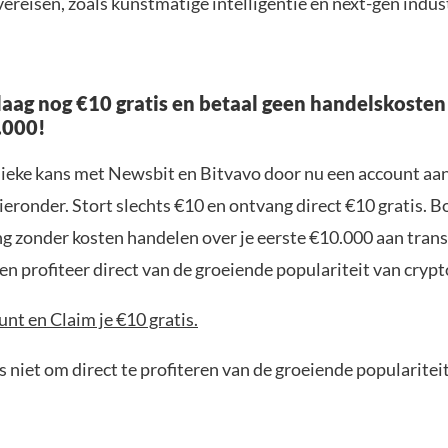
ereisen, zoals kunstmatige intelligentie en next-gen indus
aag nog €10 gratis en betaal geen handelskosten
.000!
nieke kans met Newsbit en Bitvavo door nu een account aa
ieronder. Stort slechts €10 en ontvang direct €10 gratis. 
ng zonder kosten handelen over je eerste €10.000 aan trans
n profiteer direct van de groeiende populariteit van crypt
nt en Claim je €10 gratis.
 niet om direct te profiteren van de groeiende popularitei