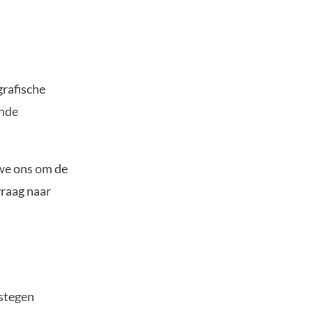
grafische
ende
.
 we ons om de
vraag naar
 stegen