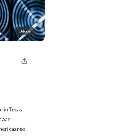
Bitcoin
 in Texas,
t aan
merikaanse