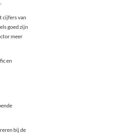
.
 cijfers van
ls goed zijn
ector meer
fic en
opende
reren bij de