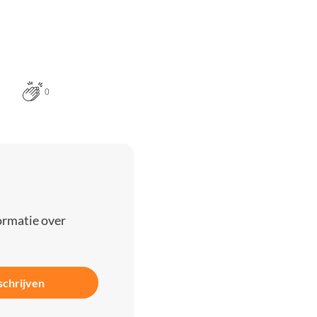
0
ormatie over
schrijven