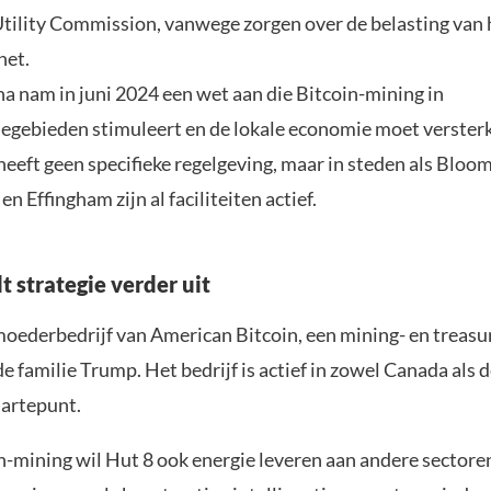
Utility Commission, vanwege zorgen over de belasting van 
net.
na nam in juni 2024 een wet aan die Bitcoin-mining in
iegebieden stimuleert en de lokale economie moet verster
 heeft geen specifieke regelgeving, maar in steden als Bloo
n Effingham zijn al faciliteiten actief.
t strategie verder uit
 moederbedrijf van American Bitcoin, een mining- en treasu
 familie Trump. Het bedrijf is actief in zowel Canada als 
aartepunt.
n-mining wil Hut 8 ook energie leveren aan andere sectoren