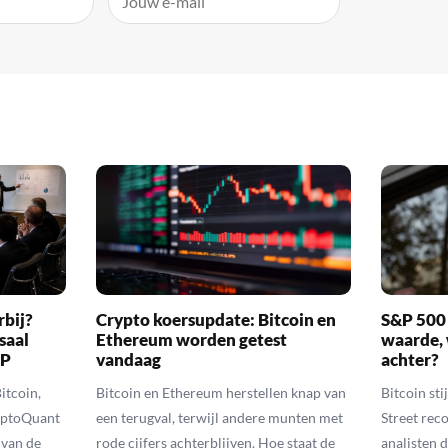
rbij?
Crypto koersupdate: Bitcoin en
S&P 500 
saal
Ethereum worden getest
waarde, 
RP
vandaag
achter?
itcoin,
Bitcoin en Ethereum herstellen knap van
Bitcoin sti
yptoQuant
een terugval, terwijl andere munten met
Street reco
 van de
rode cijfers achterblijven. Hoe staat de
analisten 