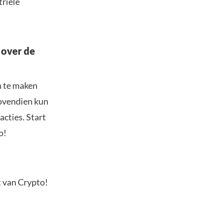
triële
 over de
n te maken
Bovendien kun
acties. Start
o!
t van Crypto!