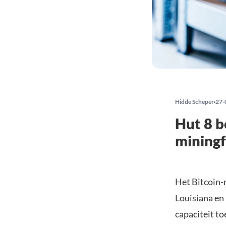
Hidde Scheper
27-
Hut 8 b
miningf
Het Bitcoin-
Louisiana en 
capaciteit to