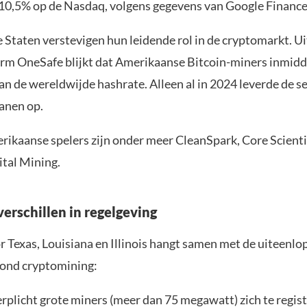
10,5% op de Nasdaq, volgens gegevens van Google Finance
Staten verstevigen hun leidende rol in de cryptomarkt. Uit
orm OneSafe blijkt dat Amerikaanse Bitcoin-miners inmidde
an de wereldwijde hashrate. Alleen al in 2024 leverde de s
anen op.
ikaanse spelers zijn onder meer CleanSpark, Core Scienti
tal Mining.
erschillen in regelgeving
r Texas, Louisiana en Illinois hangt samen met de uiteenl
rond cryptomining:
erplicht grote miners (meer dan 75 megawatt) zich te regist