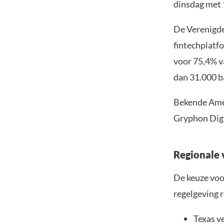
dinsdag met 
De Verenigde 
fintechplatf
voor 75,4% v
dan 31.000 b
Bekende Amer
Gryphon Digi
Regionale v
De keuze voo
regelgeving 
Texas v