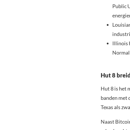
Public 
energie
Louisia
industr
Illinois
Normal e
Hut 8 breid
Hut 8 is het
banden met de
Texas als zw
Naast Bitcoi