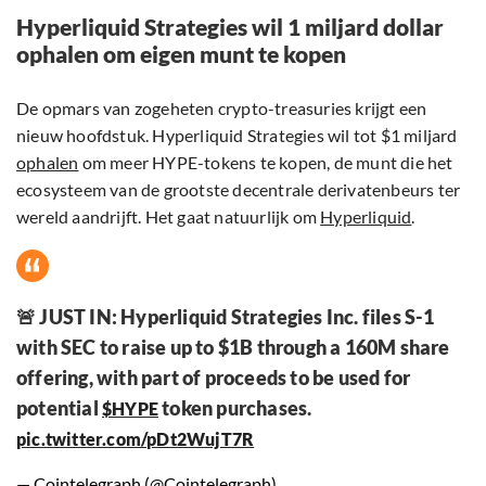
Hyperliquid Strategies wil 1 miljard dollar
ophalen om eigen munt te kopen
De opmars van zogeheten crypto-treasuries krijgt een
nieuw hoofdstuk. Hyperliquid Strategies wil tot $1 miljard
ophalen
om meer HYPE-tokens te kopen, de munt die het
ecosysteem van de grootste decentrale derivatenbeurs ter
wereld aandrijft. Het gaat natuurlijk om
Hyperliquid
.
🚨 JUST IN: Hyperliquid Strategies Inc. files S-1
with SEC to raise up to $1B through a 160M share
offering, with part of proceeds to be used for
potential
token purchases.
$HYPE
pic.twitter.com/pDt2WujT7R
— Cointelegraph (@Cointelegraph)