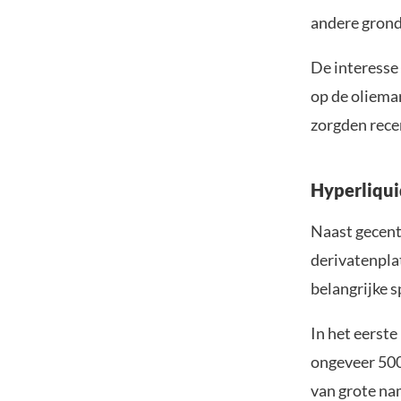
andere grond
De interesse 
op de oliema
zorgden rece
Hyperliqui
Naast gecent
derivatenplat
belangrijke s
In het eerst
ongeveer 500
van grote na