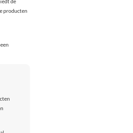
biedt de
ze producten
 een
acten
en
al