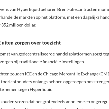
vens van Hyperliquid behoren Brent-oliecontracten mome
erhandelde markten op het platform, met een dagelijks ha
 352 miljoen dollar.
 uiten zorgen over toezicht
komst van gedecentraliseerde handelsplatformen zorgt teg
rgen bij traditionele financiële instellingen.
chten zouden ICE en de Chicago Mercantile Exchange (CM
 toezichthouders onlangs hebben opgeroepen om strenge
te nemen tegen Hyperliquid.
 zouden vrezen dat het grotendeels anonieme en ongeregu