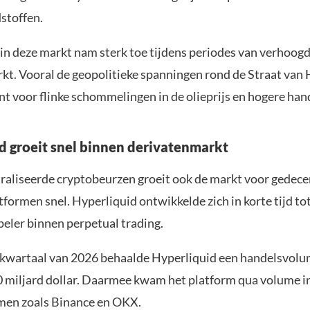
stoffen.
in deze markt nam sterk toe tijdens periodes van verhoogde
rkt. Vooral de geopolitieke spanningen rond de Straat va
nt voor flinke schommelingen in de olieprijs en hogere ha
d groeit snel binnen derivatenmarkt
raliseerde cryptobeurzen groeit ook de markt voor gedece
formen snel. Hyperliquid ontwikkelde zich in korte tijd to
peler binnen perpetual trading.
e kwartaal van 2026 behaalde Hyperliquid een handelsvol
 miljard dollar. Daarmee kwam het platform qua volume i
men zoals Binance en OKX.