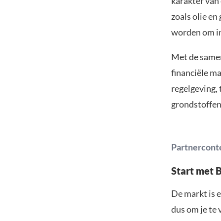
karakter van
zoals olie e
worden om in
Met de samen
financiële ma
regelgeving,
grondstoffe
Partnercont
Start met 
De markt is e
dus om je te 