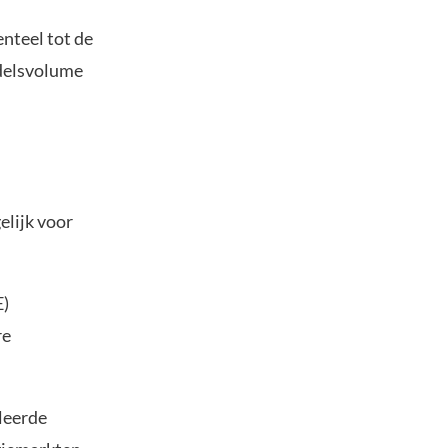
nteel tot de
ndelsvolume
elijk voor
E)
re
leerde