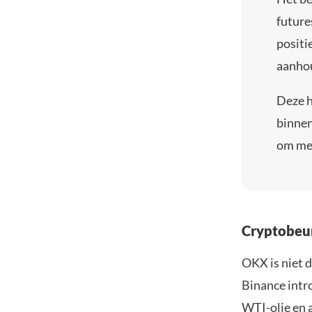
future
positi
aanho
Deze h
binnen
om me
Cryptobeur
OKX is niet d
Binance intro
WTI-olie en 