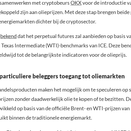
t samenwerken met cryptobeurs
OKX
voor de introductie v
ekoppeld zijn aan olieprijzen. Met deze stap brengen beide 
energiemarkten dichter bij de cryptosector.
e
bekend
dat het perpetual futures zal aanbieden op basis v
t Texas Intermediate (WTI)-benchmarks van ICE. Deze be
dwijd tot de belangrijkste indicatoren voor de olieprijs.
particuliere beleggers toegang tot oliemarkten
ndelsproducten maken het mogelijk om te speculeren op s
rijzen zonder daadwerkelijk olie te kopen of te bezitten. 
kkeld op basis van de officiële Brent- en WTI-prijzen van 
ikt binnen de traditionele energiemarkt.