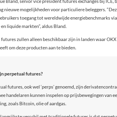
e Bland, senior vice president futures exchanges bij ICE, 
 nieuwe mogelijkheden voor particuliere beleggers. “De
bruikers toegang tot wereldwijde energiebenchmarks via
en liquide markten”, aldus Bland.
 futures zullen alleen beschikbaar zijn in landen waar OKX
eeft om deze producten aan te bieden.
jn perpetual futures?
ual futures, ook wel ‘perps’ genoemd, zijn derivatencontr
e handelaren kunnen inspelen op prijsbewegingen van e
ng, zoals Bitcoin, olie of aardgas.
langrijkste verschil met traditionele futures is dat perpetu