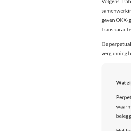
Volgens Trabu
samenwerking
geven OKX-ge
transparante 
De perpetual
vergunning h
Wat zi
Perpet
waarme
beleggi
Het be