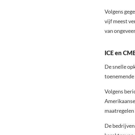
Volgens gege
vijf meest v
van ongeveer
ICE en CME
De snelle op
toenemende zo
Volgens beri
Amerikaanse
maatregelen 
De bedrijven