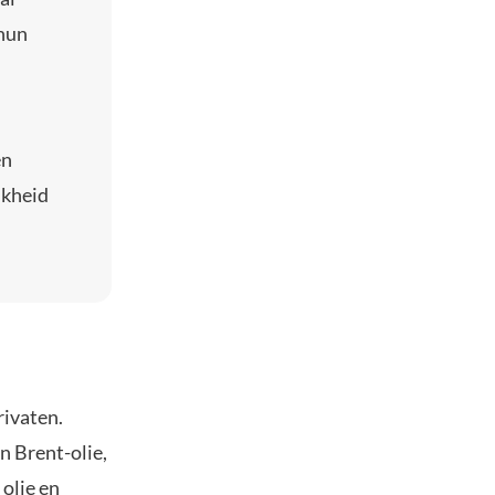
 hun
en
jkheid
rivaten.
n Brent-olie,
olie en