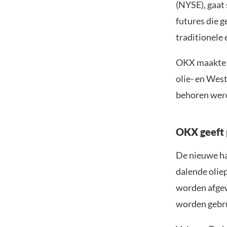
(NYSE), gaa
futures die g
traditionele 
OKX maakt
olie- en Wes
behoren werel
OKX geeft 
De nieuwe ha
dalende oliep
worden afgewi
worden gebru