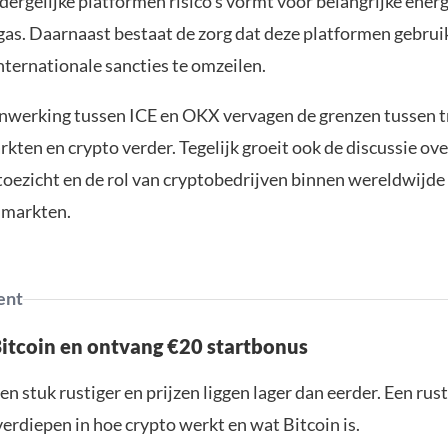
 dergelijke platformen risico’s vormt voor belangrijke ene
n gas. Daarnaast bestaat de zorg dat deze platformen gebru
ternationale sancties te omzeilen.
werking tussen ICE en OKX vervagen de grenzen tussen t
rkten en crypto verder. Tegelijk groeit ook de discussie ove
 toezicht en de rol van cryptobedrijven binnen wereldwijde
nmarkten.
ent
Bitcoin en ontvang €20 startbonus
en stuk rustiger en prijzen liggen lager dan eerder. Een ru
verdiepen in hoe crypto werkt en wat Bitcoin is.