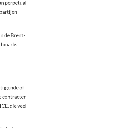
an perpetual
partijen
an de Brent-
nchmarks
tijgende of
De contracten
ICE, die veel