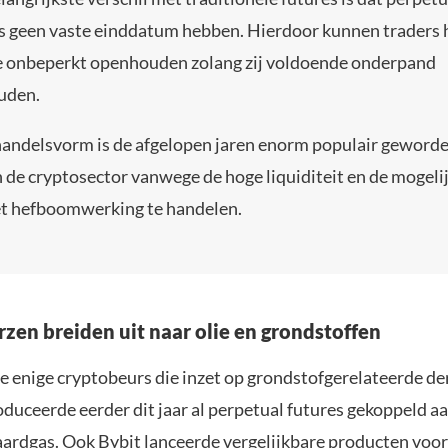
s geen vaste einddatum hebben. Hierdoor kunnen traders
e onbeperkt openhouden zolang zij voldoende onderpand
uden.
andelsvorm is de afgelopen jaren enorm populair geword
 de cryptosector vanwege de hoge liquiditeit en de mogeli
t hefboomwerking te handelen.
zen breiden uit naar olie en grondstoffen
e enige cryptobeurs die inzet op grondstofgerelateerde de
duceerde eerder dit jaar al perpetual futures gekoppeld aa
aardgas. Ook Bybit lanceerde vergelijkbare producten voor 