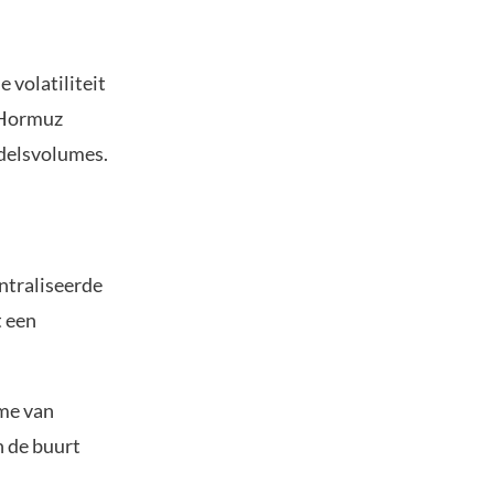
 volatiliteit
n Hormuz
ndelsvolumes.
ntraliseerde
t een
ume van
n de buurt