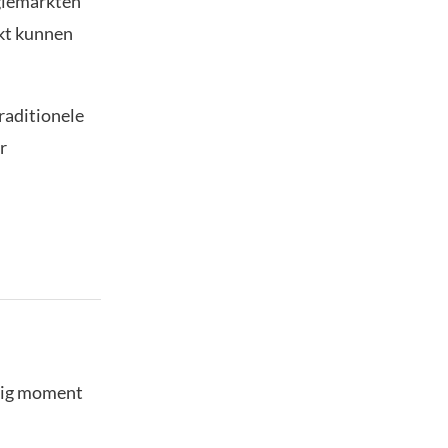
rgiemarkten
ikt kunnen
raditionele
r
stig moment