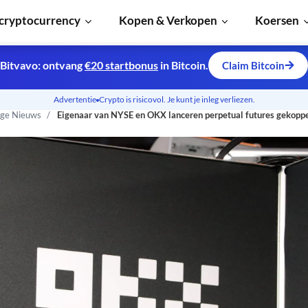
cryptocurrency
Kopen & Verkopen
Koersen
Bitvavo: ontvang
€20 startbonus
in Bitcoin.
Claim Bitcoin
Advertentie
Crypto is risicovol. Je kunt je inleg verliezen.
ge Nieuws
Eigenaar van NYSE en OKX lanceren perpetual futures gekoppe