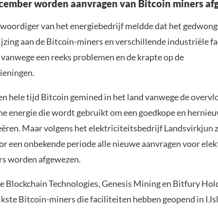
cember worden aanvragen van Bitcoin miners a
woordiger van het energiebedrijf meldde dat het gedwon
zing aan de Bitcoin-miners en verschillende industriële fac
vanwege een reeks problemen en de krapte op de
ieningen.
en hele tijd Bitcoin gemined in het land vanwege de overvl
e energie die wordt gebruikt om een ​​goedkope en hernie
eëren. Maar volgens het elektriciteitsbedrijf Landsvirkjun 
r een onbekende periode alle nieuwe aanvragen voor elekt
rs worden afgewezen.
e Blockchain Technologies, Genesis Mining en Bitfury Hold
jkste Bitcoin-miners die faciliteiten hebben geopend in IJs