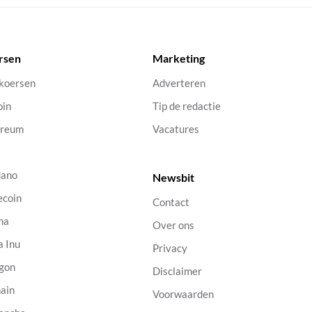
rsen
Marketing
 koersen
Adverteren
oin
Tip de redactie
ereum
Vacatures
dano
Newsbit
ecoin
Contact
na
Over ons
a Inu
Privacy
gon
Disclaimer
ain
Voorwaarden