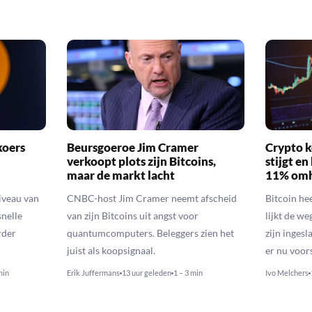
koers
Beursgoeroe Jim Cramer
Crypto k
verkoopt plots zijn Bitcoins,
stijgt e
maar de markt lacht
11% om
niveau van
CNBC-host Jim Cramer neemt afscheid
Bitcoin he
nelle
van zijn Bitcoins uit angst voor
lijkt de we
rder
quantumcomputers. Beleggers zien het
zijn inges
juist als koopsignaal.
er nu voor
min
Erik Juffermans
13 uur geleden
1 – 3 min
Ivo Melchers