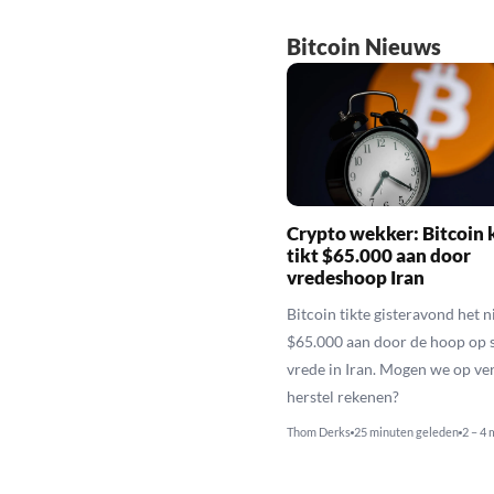
Bitcoin Nieuws
Crypto wekker: Bitcoin 
tikt $65.000 aan door
vredeshoop Iran
Bitcoin tikte gisteravond het 
$65.000 aan door de hoop op s
vrede in Iran. Mogen we op ve
herstel rekenen?
Thom Derks
25 minuten geleden
2 – 4 