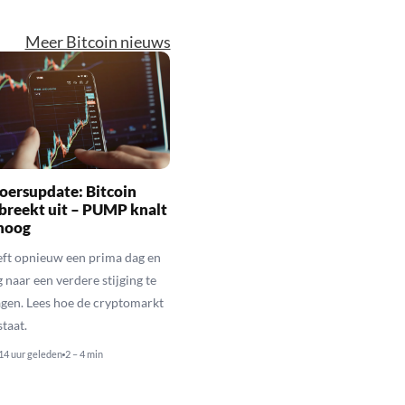
Meer Bitcoin nieuws
oersupdate: Bitcoin
n breekt uit – PUMP knalt
hoog
eft opnieuw een prima dag en
g naar een verdere stijging te
lagen. Lees hoe de cryptomarkt
staat.
14 uur geleden
2 – 4 min