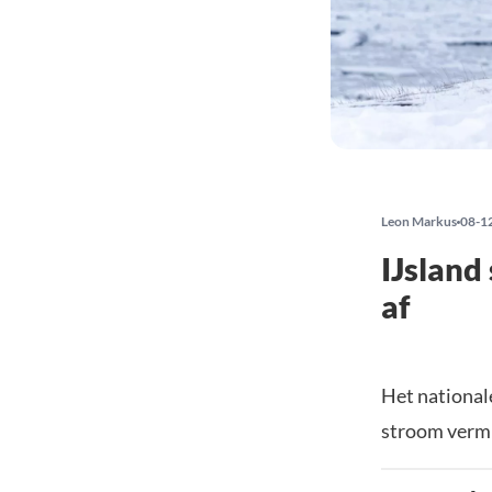
Leon Markus
08-1
IJsland
af
Het nationale
stroom vermi