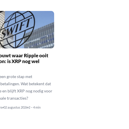
ouwt waar Ripple ooit
n: is XRP nog wel
een grote stap met
betalingen. Wat betekent dat
e en blijft XRP nog nodig voor
nale transacties?
ns
02 augustus 2026
2 – 4 min