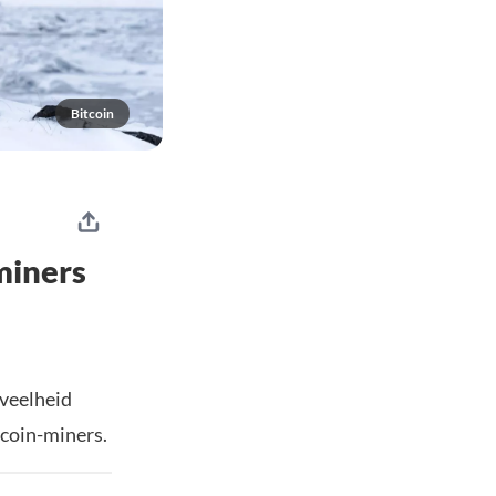
Bitcoin
miners
eveelheid
tcoin-miners.