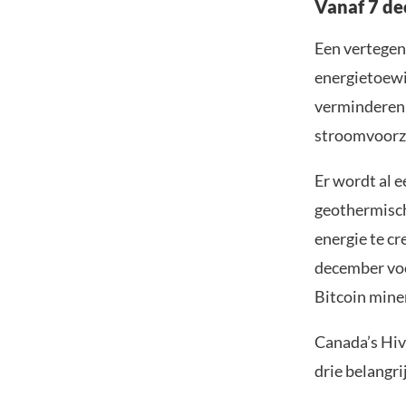
Vanaf 7 de
Een vertegen
energietoewij
verminderen 
stroomvoorz
Er wordt al e
geothermisch
energie te cr
december voo
Bitcoin mine
Canada’s Hiv
drie belangri