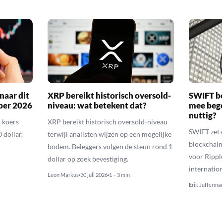
naar dit
XRP bereikt historisch oversold-
SWIFT b
ber 2026
niveau: wat betekent dat?
mee bego
nuttig?
 koers
XRP bereikt historisch oversold-niveau
SWIFT zet 
 dollar,
terwijl analisten wijzen op een mogelijke
blockchain
bodem. Beleggers volgen de steun rond 1
voor Rippl
dollar op zoek bevestiging.
internatio
Leon Markus
30 juli 2026
1 – 3 min
Erik Jufferma