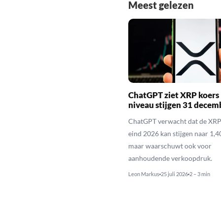
Meest gelezen
ChatGPT ziet XRP koers 
niveau stijgen 31 decem
ChatGPT verwacht dat de XRP
eind 2026 kan stijgen naar 1,40
maar waarschuwt ook voor
aanhoudende verkoopdruk.
Leon Markus
25 juli 2026
2 – 3 min