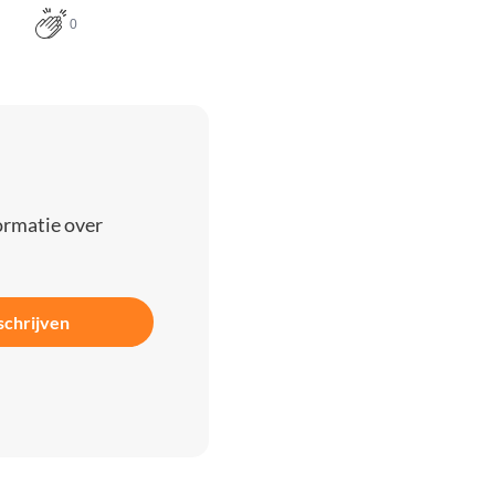
0
ormatie over
schrijven