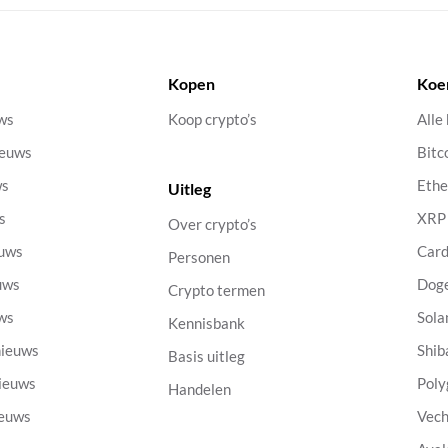
Kopen
Koe
uws
Koop crypto’s
Alle
ieuws
Bitc
ws
Eth
Uitleg
s
XRP
Over crypto’s
euws
Car
Personen
uws
Dog
Crypto termen
uws
Sola
Kennisbank
nieuws
Shib
Basis uitleg
nieuws
Poly
Handelen
ieuws
Vech