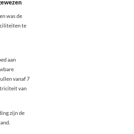
fgewezen
gen was de
iliteiten te
oed aan
uwbare
zullen vanaf 7
riciteit van
ing zijn de
land.