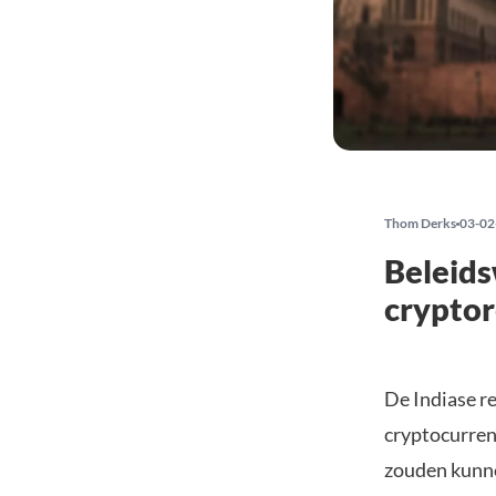
Thom Derks
03-02
Beleids
cryptor
De Indiase re
cryptocurren
zouden kunnen