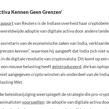
Activa Kennen Geen Grenzen’
rapport
van Reuters is de Indiase overheid haar cryptobelei
 wereldwijde adoptie van digitale activa door andere lande
 secretaris van de economische zaken van India, verklaarde 
grenzen kennen”, waarmee hij aangeeft dat India zich niet w
 in de digitale revolutie van cryptovaluta. Dit komt op e
 een nieuwe belasting heeft
geïntroduceerd
, die kan oplo
niet aangegeven crypto winsten als onderdeel van de Indi
lasting Wet.
e beleidswijziging weerspiegelt de strategie die pro-cryp
aximalisten
voorspellen
: de adoptie van digitale activa do