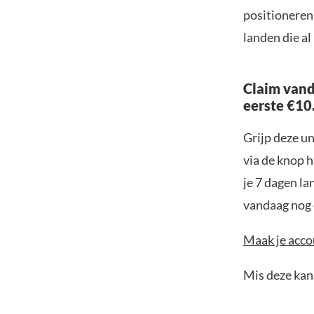
positioneren 
landen die al
Claim vand
eerste €10
Grijp deze u
via de knop h
je 7 dagen la
vandaag nog e
Maak je accou
Mis deze kans