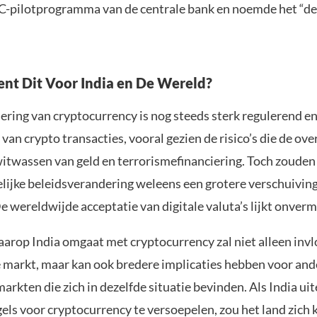
-pilotprogramma van de centrale bank en noemde het “d
nt Dit Voor India en De Wereld?
ering van cryptocurrency is nog steeds sterk regulerend en
van crypto transacties, vooral gezien de risico’s die de over
itwassen van geld en terrorismefinanciering. Toch zouden
lijke beleidsverandering weleens een grotere verschuivin
 wereldwijde acceptatie van digitale valuta’s lijkt onvermi
arop India omgaat met cryptocurrency zal niet alleen inv
e markt, maar kan ook bredere implicaties hebben voor and
kten die zich in dezelfde situatie bevinden. Als India uit
gels voor cryptocurrency te versoepelen, zou het land zich