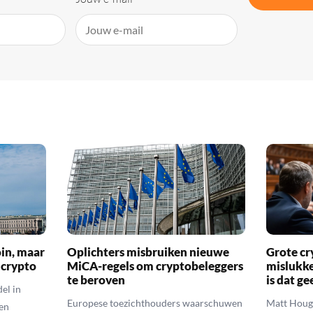
oin, maar
Oplichters misbruiken nieuwe
Grote cr
 crypto
MiCA-regels om cryptobeleggers
mislukke
te beroven
is dat g
el in
Europese toezichthouders waarschuwen
Matt Houga
en