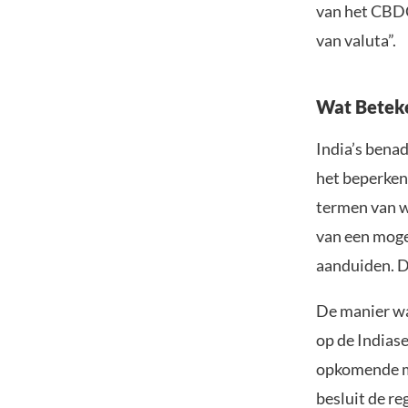
van het CBDC
van valuta”.
Wat Beteke
India’s benad
het beperken 
termen van w
van een moge
aanduiden. De
De manier wa
op de Indias
opkomende mar
besluit de re