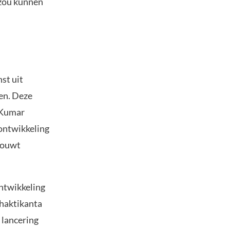
 zou kunnen
st uit
ten. Deze
t Kumar
 ontwikkeling
houwt
ontwikkeling
Shaktikanta
 lancering