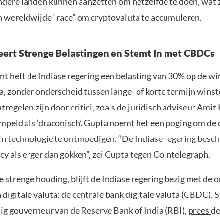
ndere landen kunnen aanzetten om hetzelfde te doen, wat
en wereldwijde “race” om cryptovaluta te accumuleren.
eert Strenge Belastingen en Stemt In met CBDCs
nt heft de
Indiase regering een belasting
van 30% op de win
va, zonder onderscheid tussen lange- of korte termijn wins
regelen zijn door critici, zoals de juridisch adviseur Ami
empeld
als ‘draconisch’. Gupta noemt het een poging om de
in technologie te ontmoedigen. “De Indiase regering besc
cy als erger dan gokken”, zei Gupta tegen Cointelegraph.
strenge houding, blijft de Indiase regering bezig met de 
 digitale valuta: de centrale bank digitale valuta (CBDC). 
ig gouverneur van de Reserve Bank of India (RBI),
prees
de