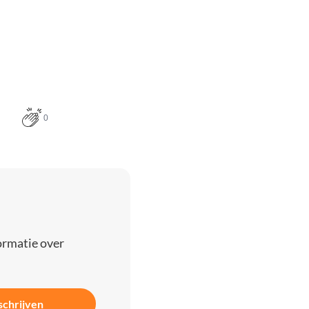
0
ormatie over
schrijven