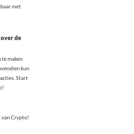
jkbaar met
 over de
n te maken
Bovendien kun
acties. Start
o!
t van Crypto!