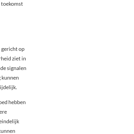
e toekomst
 gericht op
heid ziet in
 de signalen
g kunnen
jdelijk.
loed hebben
ere
eindelijk
 kunnen