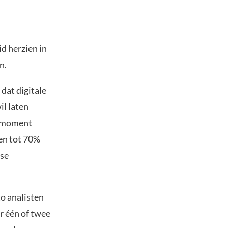
d herzien in
n.
dat digitale
il laten
en moment
pen tot 70%
ase
to analisten
or één of twee