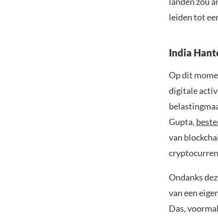
landen zou a
leiden tot e
India Hant
Op dit mome
digitale acti
belastingmaat
Gupta,
best
van blockcha
cryptocurren
Ondanks deze 
van een eigen
Das, voormal