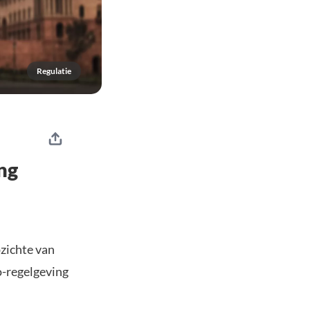
Regulatie
ng
pzichte van
o-regelgeving