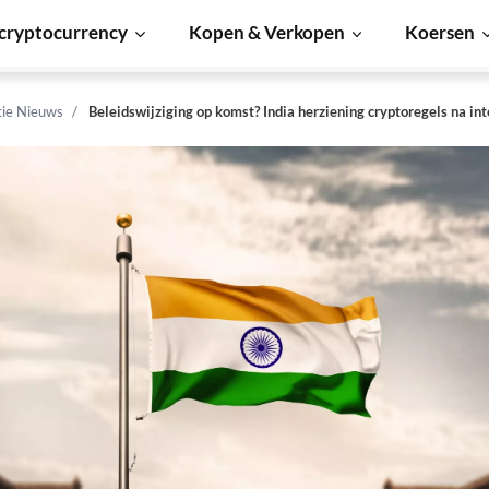
cryptocurrency
Kopen & Verkopen
Koersen
tie Nieuws
Beleidswijziging op komst? India herziening cryptoregels na in