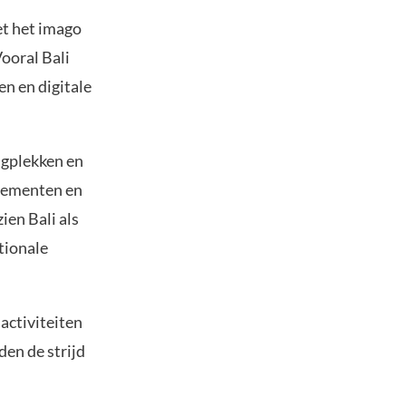
t het imago
ooral Bali
en en digitale
ngplekken en
enementen en
ien Bali als
tionale
activiteiten
den de strijd