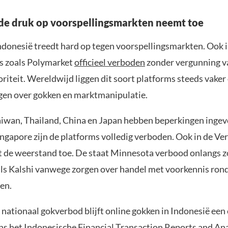
e druk op voorspellingsmarkten neemt toe
Indonesië treedt hard op tegen voorspellingsmarkten. Ook 
ms zoals Polymarket
officieel verboden
zonder vergunning v
riteit. Wereldwijd liggen dit soort platforms steeds vaker
en over gokken en marktmanipulatie.
aiwan, Thailand, China en Japan hebben beperkingen ingev
ingapore zijn de platforms volledig verboden. Ook in de Ve
 de weerstand toe. De staat Minnesota verbood onlangs 
ls Kalshi vanwege zorgen over handel met voorkennis rond
en.
nationaal gokverbod blijft online gokken in Indonesië ee
ns het Indonesische Financial Transaction Reports and An