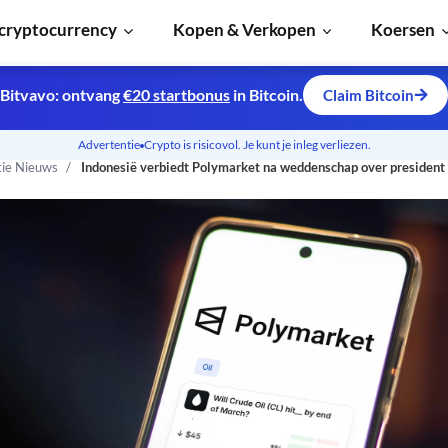
cryptocurrency
Kopen & Verkopen
Koersen
Bitvavo: ontvang
€20 startbonus
in Bitcoin.
Claim Bitcoin
Advertentie
Crypto is risicovol. Je kunt je inleg verliezen.
tie Nieuws
Indonesië verbiedt Polymarket na weddenschap over president