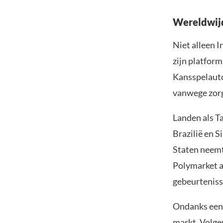
Wereldwijd
Niet alleen 
zijn platfor
Kansspelauto
vanwege zorg
Landen als T
Brazilië en S
Staten neemt
Polymarket a
gebeurteniss
Ondanks een 
markt. Volge