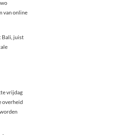
owo
m van online
Bali, juist
tale
te vrijdag
de overheid
e worden