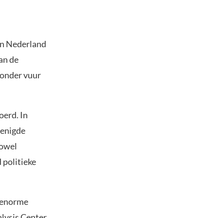
in Nederland
an de
 onder vuur
oerd. In
renigde
zowel
 politieke
n enorme
alysis Center