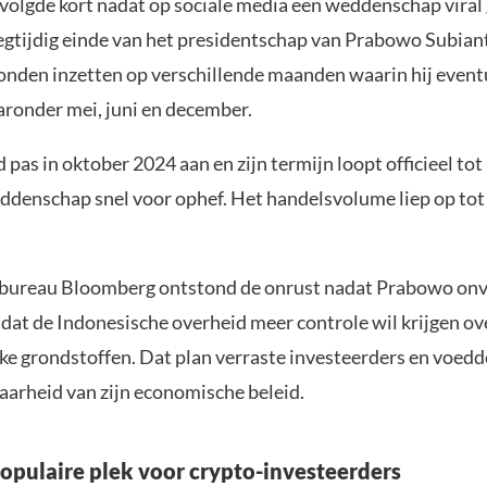
volgde kort nadat op sociale media een weddenschap viral 
egtijdig einde van het presidentschap van Prabowo Subian
onden inzetten op verschillende maanden waarin hij event
aronder mei, juni en december.
pas in oktober 2024 aan en zijn termijn loopt officieel tot
ddenschap snel voor ophef. Het handelsvolume liep op tot
bureau Bloomberg ontstond de onrust nadat Prabowo on
dat de Indonesische overheid meer controle wil krijgen ov
jke grondstoffen. Dat plan verraste investeerders en voedd
aarheid van zijn economische beleid.
 populaire plek voor crypto-investeerders