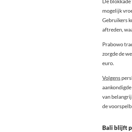
De blokkade 
mogelijk vro
Gebruikers k
aftreden, wa
Prabowo trad 
zorgde de we
euro.
Volgens
pers
aankondigde 
van belangri
de voorspelb
Bali blijft