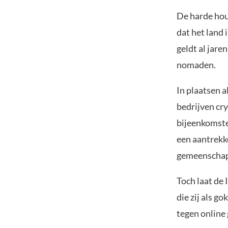
De harde hou
dat het land
geldt al jare
nomaden.
In plaatsen 
bedrijven cr
bijeenkomste
een aantrekke
gemeenschap
Toch laat de 
die zij als g
tegen online