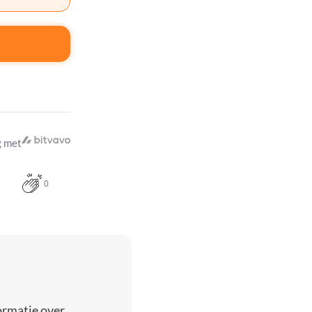
 met
0
ormatie over