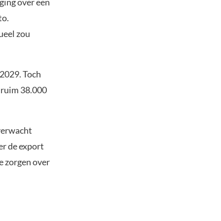
ging over een
to.
ueel zou
 2029. Toch
 ruim 38.000
verwacht
er de export
e zorgen over