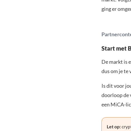
ging er omger
Partnercont
Start met 
De markt is e
dus om je te 
Is dit voor j
doorloop de v
een MiCA-lic
Let op:
crypt