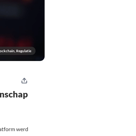
ockchain, Regulatie
enschap
latform werd