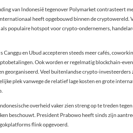
ding van Indonesië tegenover Polymarket contrasteert me
 internationaal heeft opgebouwd binnen de cryptowereld. V
n als populaire hotspot voor crypto-ondernemers, handelar
als Canggu en Ubud accepteren steeds meer cafés, coworki
yptobetalingen. Ook worden er regelmatig blockchain-ev
n georganiseerd. Veel buitenlandse crypto-investeerders z
lijke plek vanwege de relatief lage kosten en grote interna
.
Indonesische overheid vaker zien streng op te treden tegen 
okken beschouwt. President Prabowo heeft sinds zijn aantre
 gokplatforms flink opgevoerd.