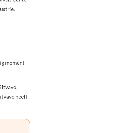
ustrie.
stig moment
Bitvavo,
Bitvavo heeft