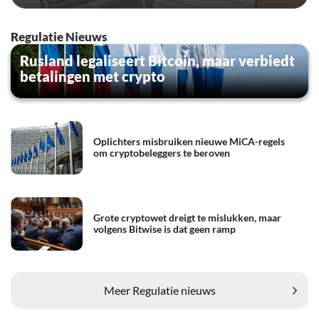
Regulatie Nieuws
Rusland legaliseert Bitcoin, maar verbiedt
betalingen met crypto
Oplichters misbruiken nieuwe MiCA-regels
om cryptobeleggers te beroven
Grote cryptowet dreigt te mislukken, maar
volgens Bitwise is dat geen ramp
Meer Regulatie nieuws