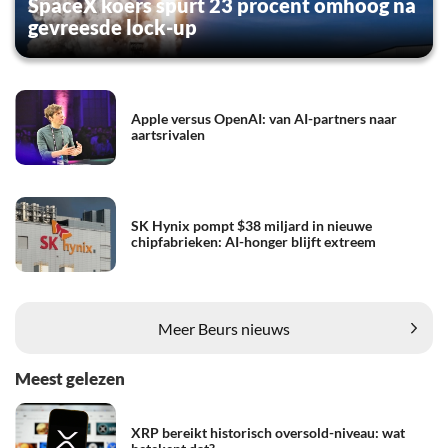
SpaceX koers spurt 23 procent omhoog na
gevreesde lock-up
Apple versus OpenAI: van AI-partners naar
aartsrivalen
SK Hynix pompt $38 miljard in nieuwe
chipfabrieken: AI-honger blijft extreem
Meer Beurs nieuws
Meest gelezen
XRP bereikt historisch oversold-niveau: wat