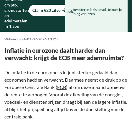
crypto,
Investeren is risicovol. Je kunt je
grondstoffen
Claim €20 zilver
Ad
inleg verliezen.
en
edelmetalen
in 1 app
Willem Spork
01-07-2026
13:21
Inflatie in eurozone daalt harder dan
verwacht: krijgt de ECB meer ademruimte?
De inflatie in de eurozone is in juni sterker gedaald dan
economen hadden verwacht. Daarmee neemt de druk op de
Europese Centrale Bank (
ECB
) af om deze maand opnieuw
de rente te verhogen. Vooral de afkoeling van de energie-,
voedsel- en dienstenprijzen draagt bij aan de lagere inflatie,
al blijft het prijspeil nog altijd boven de doelstelling van de
centrale bank.