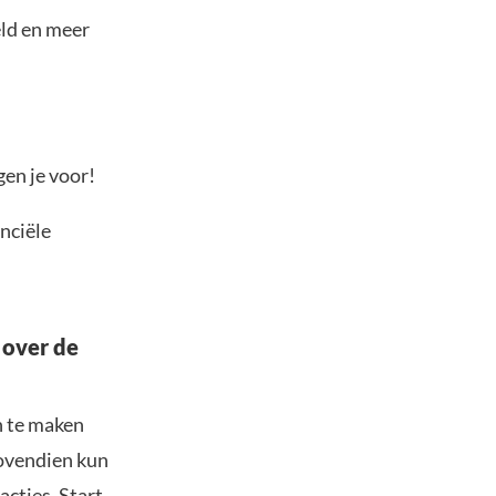
eld en meer
gen je voor!
anciële
 over de
n te maken
Bovendien kun
acties. Start