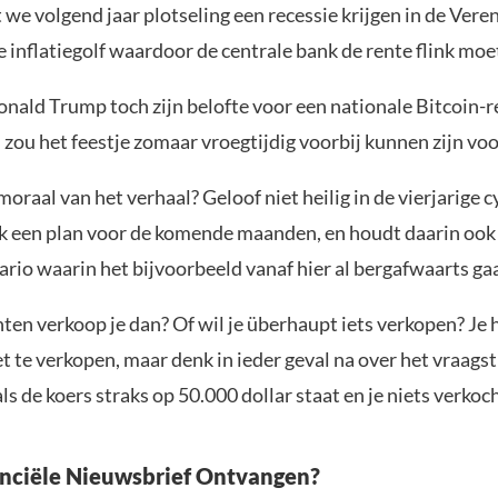
 we volgend jaar plotseling een recessie krijgen in de Vere
 inflatiegolf waardoor de centrale bank de rente flink mo
onald Trump toch zijn belofte voor een nationale Bitcoin-r
ou het feestje zomaar vroegtijdig voorbij kunnen zijn voo
moraal van het verhaal? Geloof niet heilig in de vierjarige c
k een plan voor de komende maanden, en houdt daarin ook
rio waarin het bijvoorbeeld vanaf hier al bergafwaarts gaa
ten verkoop je dan? Of wil je überhaupt iets verkopen? Je 
et te verkopen, maar denk in ieder geval na over het vraagst
 als de koers straks op 50.000 dollar staat en je niets verkoc
anciële Nieuwsbrief Ontvangen?