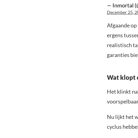
— Inmortal (
December 25, 2
Afgaande op d
ergens tussen
realistisch t
garanties bi
Wat klopt 
Het klinkt na
voorspelbaar 
Nu lijkt het 
cyclus hebben