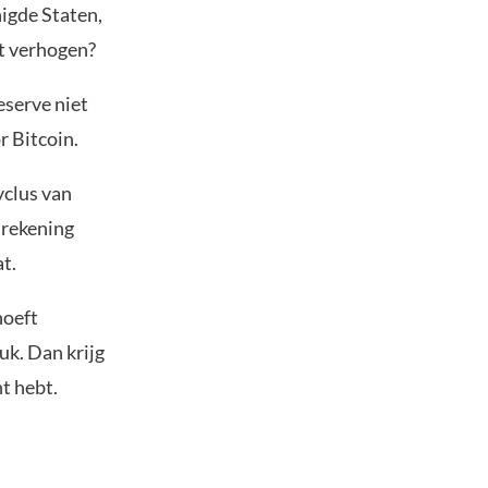
nigde Staten,
et verhogen?
eserve niet
r Bitcoin.
yclus van
 rekening
t.
hoeft
uk. Dan krijg
ht hebt.