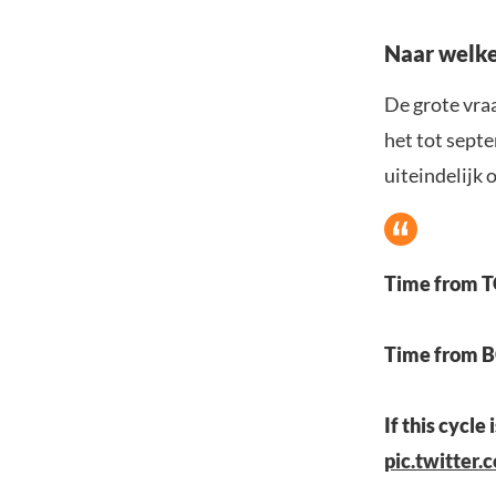
Naar welke
De grote vraa
het tot sept
uiteindelijk 
Time from T
Time from B
If this cycl
pic.twitter