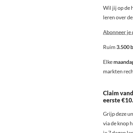
Wil jij op de
leren over d
Abonneer je 
Ruim
3.500 
Elke
maanda
markten rech
Claim vand
eerste €10
Grijp deze u
via de knop h
je 7 dagen la