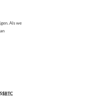
jgen. Als we
dan
25
$BTC