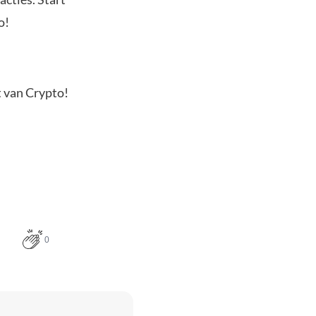
o!
t van Crypto!
0