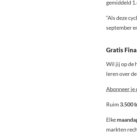
gemiddeld 1.
“Als deze cyc
september en
Gratis Fin
Wil jij op de
leren over d
Abonneer je 
Ruim
3.500 
Elke
maanda
markten rech