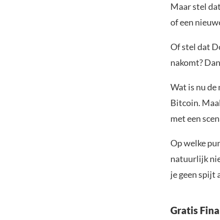
Maar stel dat
of een nieuwe
Of stel dat D
nakomt? Dan z
Wat is nu de 
Bitcoin. Maa
met een scena
Op welke pun
natuurlijk ni
je geen spijt
Gratis Fin