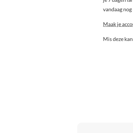
vandaag nog e
Maak je accou
Mis deze kans