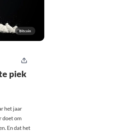
Bitcoin
te piek
r het jaar
r doet om
n. En dat het