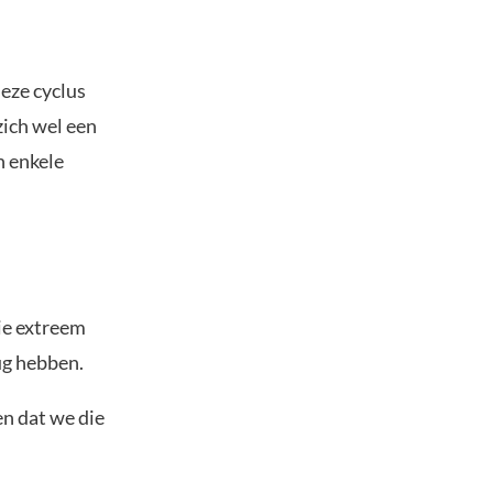
deze cyclus
zich wel een
n enkele
die extreem
ug hebben.
en dat we die