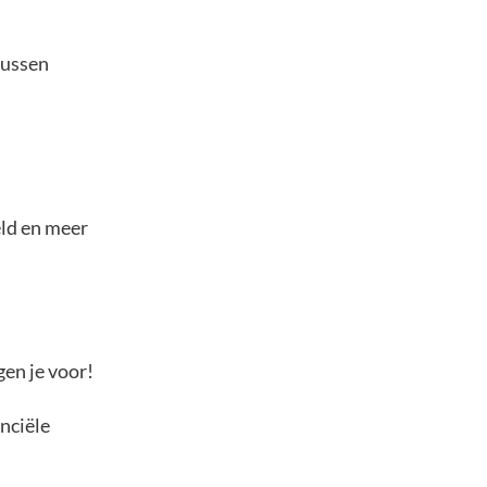
 tussen
eld en meer
gen je voor!
anciële