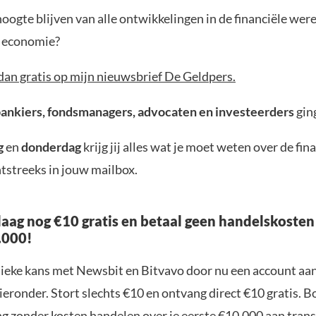
 hoogte blijven van alle ontwikkelingen in de financiële wer
e economie?
dan gratis op mijn nieuwsbrief De Geldpers.
bankiers, fondsmanagers, advocaten en investeerders
gin
g
en
donderdag
krijg jij alles wat je moet weten over de fin
tstreeks in jouw mailbox.
aag nog €10 gratis en betaal geen handelskosten
.000!
nieke kans met Newsbit en Bitvavo door nu een account aa
ieronder. Stort slechts €10 en ontvang direct €10 gratis. 
ng zonder kosten handelen over je eerste €10.000 aan trans